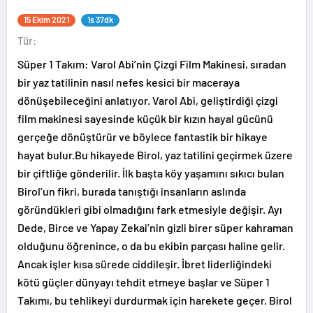
15 Ekim 2021
1s 37dk
Tür:
Süper 1 Takım: Varol Abi’nin Çizgi Film Makinesi, sıradan
bir yaz tatilinin nasıl nefes kesici bir maceraya
dönüşebileceğini anlatıyor. Varol Abi, geliştirdiği çizgi
film makinesi sayesinde küçük bir kızın hayal gücünü
gerçeğe dönüştürür ve böylece fantastik bir hikaye
hayat bulur.Bu hikayede Birol, yaz tatilini geçirmek üzere
bir çiftliğe gönderilir. İlk başta köy yaşamını sıkıcı bulan
Birol’un fikri, burada tanıştığı insanların aslında
göründükleri gibi olmadığını fark etmesiyle değişir. Ayı
Dede, Birce ve Yapay Zekai’nin gizli birer süper kahraman
olduğunu öğrenince, o da bu ekibin parçası haline gelir.
Ancak işler kısa sürede ciddileşir. İbret liderliğindeki
kötü güçler dünyayı tehdit etmeye başlar ve Süper 1
Takımı, bu tehlikeyi durdurmak için harekete geçer. Birol