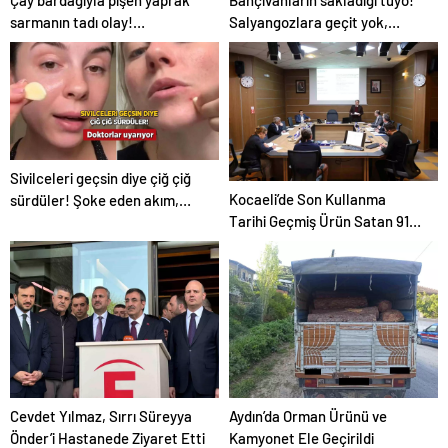
Çay bardağıyla pişen yaprak
Bahçıvanların sakladığı tüyo!
sarmanın tadı olay!
Salyangozlara geçit yok,
Tencerenin ortasına koyun
çaresi turuncu kabukta
Sivilceleri geçsin diye çiğ çiğ
Kocaeli’de Son Kullanma
sürdüler! Şoke eden akım,
Tarihi Geçmiş Ürün Satan 91
doktorlar uyarıyor
Market Ceza Aldı
Cevdet Yılmaz, Sırrı Süreyya
Aydın’da Orman Ürünü ve
Önder’i Hastanede Ziyaret Etti
Kamyonet Ele Geçirildi