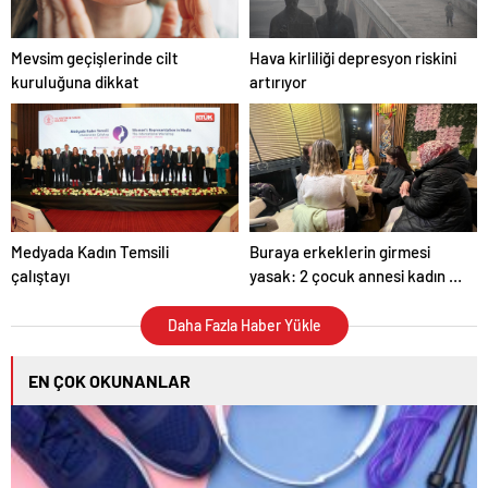
Mevsim geçişlerinde cilt
Hava kirliliği depresyon riskini
kuruluğuna dikkat
artırıyor
Medyada Kadın Temsili
Buraya erkeklerin girmesi
çalıştayı
yasak: 2 çocuk annesi kadın 2
ay önce açtı
Daha Fazla Haber Yükle
EN ÇOK OKUNANLAR