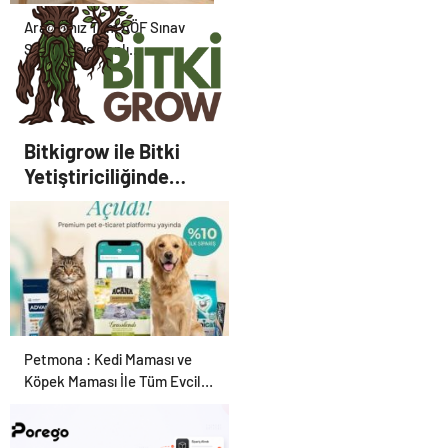
Aradığınız Tüm AÖF Sınav
Soruları ve Canlı
Açıköğretim Forumu
Burada
Bitkigrow ile Bitki
Yetiştiriciliğinde
Doğru Ekipman ve
Ürün Seçimi
Petmona : Kedi Maması ve
Köpek Maması İle Tüm Evcil
Hayvan Ürünleri