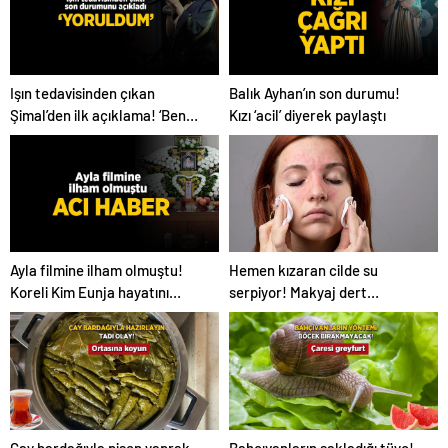
Açıköğretim Forumu
Burada
Işın tedavisinden çıkan
Balık Ayhan’ın son durumu!
Şimal’den ilk açıklama! ‘Ben
Kızı ‘acil’ diyerek paylaştı
çok yoruldum’
Hemen kızaran cilde su
Ayla filmine ilham olmuştu!
serpiyor! Makyaj dert
Koreli Kim Eunja hayatını
olmayacak, 2 ürün yetiyor
kaybetti