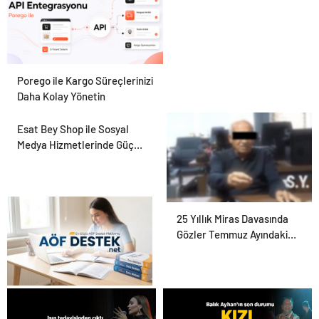
Porego ile Kargo Süreçlerinizi
Daha Kolay Yönetin
Esat Bey Shop ile Sosyal
Medya Hizmetlerinde Güçlü
Panel Deneyimi
25 Yıllık Miras Davasında
Gözler Temmuz Ayındaki
Karar Duruşmasına Çevrildi
Aradığınız Tüm AÖF Sınav
Soruları ve Canlı