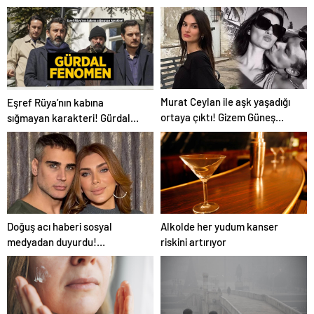
Murat Ceylan ile aşk yaşadığı
Eşref Rüya’nın kabına
ortaya çıktı! Gizem Güneş
sığmayan karakteri! Gürdal
kimdir, kaç yaşında ve aslen
fenomen olma yolunda
nereli?
Doğuş acı haberi sosyal
Alkolde her yudum kanser
medyadan duyurdu!
riskini artırıyor
‘Meleğimizi yitirdik’