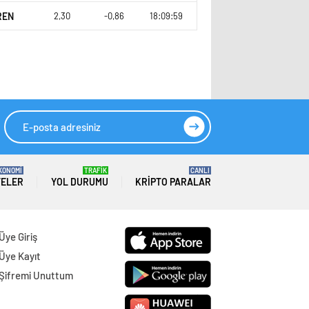
REN
2,30
-0,86
18:09:59
KONOMİ
TRAFİK
CANLI
TELER
YOL DURUMU
KRIPTO PARALAR
Üye Giriş
Üye Kayıt
Şifremi Unuttum