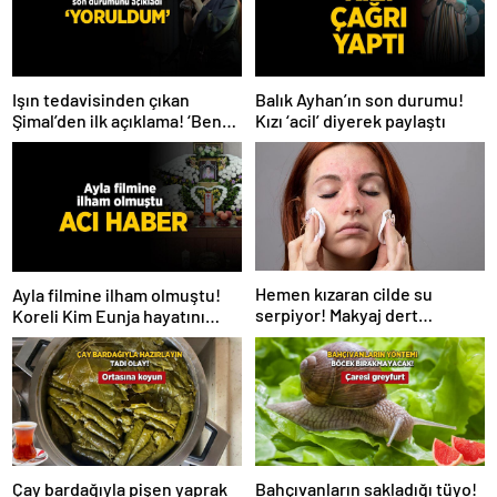
Işın tedavisinden çıkan
Balık Ayhan’ın son durumu!
Şimal’den ilk açıklama! ‘Ben
Kızı ‘acil’ diyerek paylaştı
çok yoruldum’
Hemen kızaran cilde su
Ayla filmine ilham olmuştu!
serpiyor! Makyaj dert
Koreli Kim Eunja hayatını
olmayacak, 2 ürün yetiyor
kaybetti
Çay bardağıyla pişen yaprak
Bahçıvanların sakladığı tüyo!