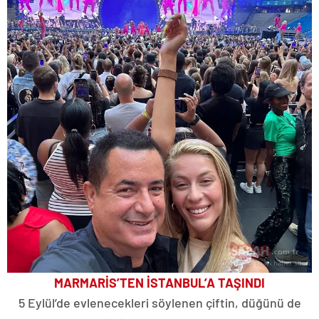
MARMARİS’TEN İSTANBUL’A TAŞINDI
5 Eylül’de evlenecekleri söylenen çiftin, düğünü de