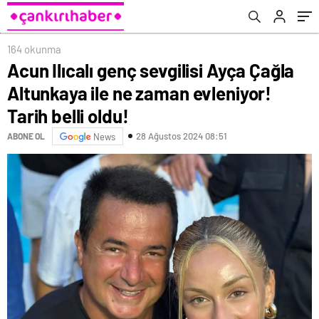
oldu!
164 okunma
Acun Ilıcalı genç sevgilisi Ayça Çağla
Altunkaya ile ne zaman evleniyor!
Tarih belli oldu!
28 Ağustos 2024 08:51
ABONE OL
News