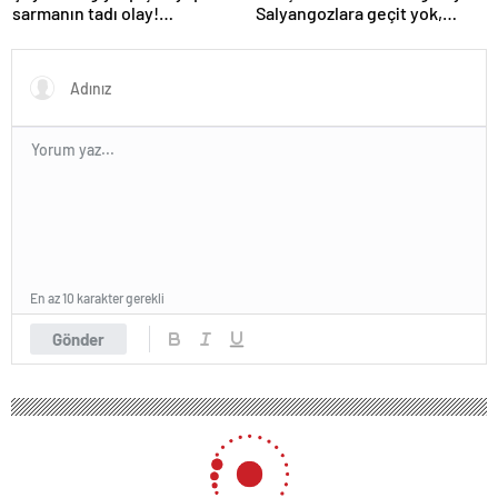
sarmanın tadı olay!
Salyangozlara geçit yok,
Tencerenin ortasına koyun
çaresi turuncu kabukta
En az 10 karakter gerekli
Gönder