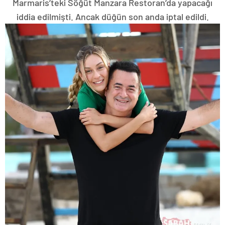
Marmaris’teki Söğüt Manzara Restoran’da yapacağı
iddia edilmişti. Ancak düğün son anda iptal edildi.