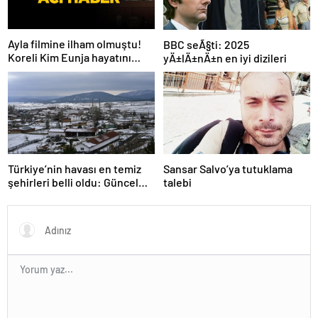
Ayla filmine ilham olmuştu!
BBC seÃ§ti: 2025
Koreli Kim Eunja hayatını
yÄ±lÄ±nÄ±n en iyi dizileri
kaybetti
Türkiye’nin havası en temiz
Sansar Salvo’ya tutuklama
şehirleri belli oldu: Güncel
talebi
liste açıklandı! İlk 3 şehir
herkesi şaşırtıyor…