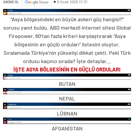
8 Ocak 2025 17:31
ABONE OL
News
“Asya bölgesindeki en büyük askeri güç hangisi?”
sorusu yanıt buldu. ABD merkezli internet sitesi Global
Firepower, 60’tan fazla kriteri karşılaştırarak “Asya
bölgesinin en güçlü orduları” listesini oluştur.
Sıralamada Türkiye’nin yükselişi dikkat çekti. Peki Türk
ordusu kaçıncı sırada? İşte detaylar…
İŞTE ASYA BÖLGESİNİN EN GÜÇLÜ ORDULARI
BUTAN
NEPAL
LÜBNAN
AFGANİSTAN