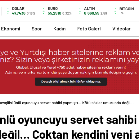
DOLAR
EURO
ALTIN
BITCOIN
47,7436
55,2510
6.660,55
%
0.18%
0.32%
2,59
Ekonomi
Spor
Kadın
Foto Galeri
Videolar
ı sevgilisi ünlü oyuncuyu servet sahibi yapmıştı… Kötü sözler umurunda değil…
i ünlü oyuncuyu servet sahib
ğil… Çoktan kendini yeni a