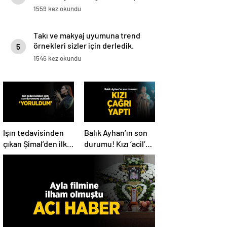
1559 kez okundu
Takı ve makyaj uyumuna trend
örnekleri sizler için derledik.
5
1546 kez okundu
Işın tedavisinden
Balık Ayhan’ın son
çıkan Şimal’den ilk
durumu! Kızı ‘acil’
açıklama! ‘Ben çok
diyerek paylaştı
yoruldum’