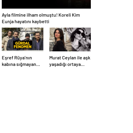
Ayla filmine ilham olmuştu! Koreli Kim
Eunja hayatını kaybetti
Eşref Rüya’nın
Murat Ceylan ile aşk
kabına sığmayan
yaşadığı ortaya
karakteri! Gürdal
çıktı! Gizem Güneş
fenomen olma
kimdir, kaç yaşında
yolunda
ve aslen nereli?