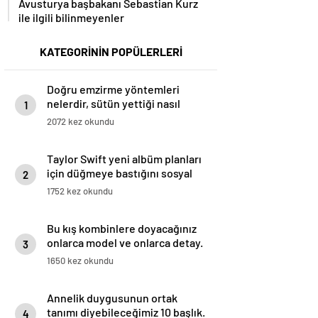
Avusturya başbakanı Sebastian Kurz
ile ilgili bilinmeyenler
KATEGORİNİN POPÜLERLERİ
Doğru emzirme yöntemleri
nelerdir, sütün yettiği nasıl
1
anlaşılır?
2072 kez okundu
Taylor Swift yeni albüm planları
için düğmeye bastığını sosyal
2
medyadan duyurdu!
1752 kez okundu
Bu kış kombinlere doyacağınız
onlarca model ve onlarca detay.
3
1650 kez okundu
Annelik duygusunun ortak
tanımı diyebileceğimiz 10 başlık.
4