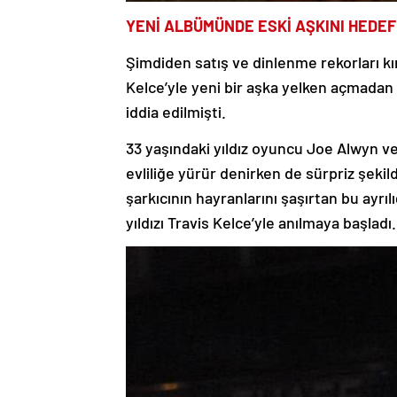
YENİ ALBÜMÜNDE ESKİ AŞKINI HEDEF
Şimdiden satış ve dinlenme rekorları k
Kelce’yle yeni bir aşka yelken açmadan
iddia edilmişti.
33 yaşındaki yıldız oyuncu Joe Alwyn ve
evliliğe yürür denirken de sürpriz şekil
şarkıcının hayranlarını şaşırtan bu ayrı
yıldızı Travis Kelce’yle anılmaya başladı.