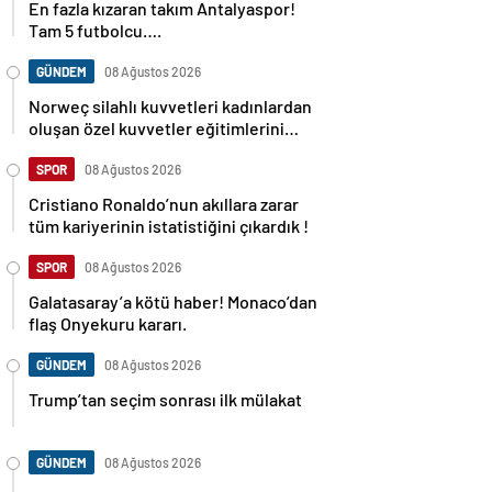
En fazla kızaran takım Antalyaspor!
Tam 5 futbolcu….
GÜNDEM
08 Ağustos 2026
Norweç silahlı kuvvetleri kadınlardan
oluşan özel kuvvetler eğitimlerini
başlattı.
SPOR
08 Ağustos 2026
Cristiano Ronaldo’nun akıllara zarar
tüm kariyerinin istatistiğini çıkardık !
SPOR
08 Ağustos 2026
Galatasaray’a kötü haber! Monaco’dan
flaş Onyekuru kararı.
GÜNDEM
08 Ağustos 2026
Trump’tan seçim sonrası ilk mülakat
GÜNDEM
08 Ağustos 2026