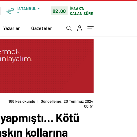
İMSAK'A
İSTANBUL
02:00
KALAN SÜRE
°
Yazarlar
Gazeteler
186 kez okundu
|
Güncelleme: 20 Temmuz 2024
00:51
i yapmıştı… Kötü
şkın kollarına