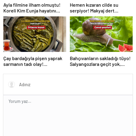
Hemen kızaran cilde su
Ayla filmine ilham olmuştu!
serpiyor! Makyaj dert
Koreli Kim Eunja hayatını
olmayacak, 2 ürün yetiyor
kaybetti
Çay bardağıyla pişen yaprak
Bahçıvanların sakladığı tüyo!
sarmanın tadı olay!
Salyangozlara geçit yok,
Tencerenin ortasına koyun
çaresi turuncu kabukta