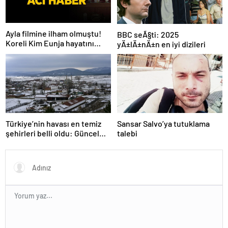
Ayla filmine ilham olmuştu!
BBC seÃ§ti: 2025
Koreli Kim Eunja hayatını
yÄ±lÄ±nÄ±n en iyi dizileri
kaybetti
Türkiye’nin havası en temiz
Sansar Salvo’ya tutuklama
şehirleri belli oldu: Güncel
talebi
liste açıklandı! İlk 3 şehir
herkesi şaşırtıyor…