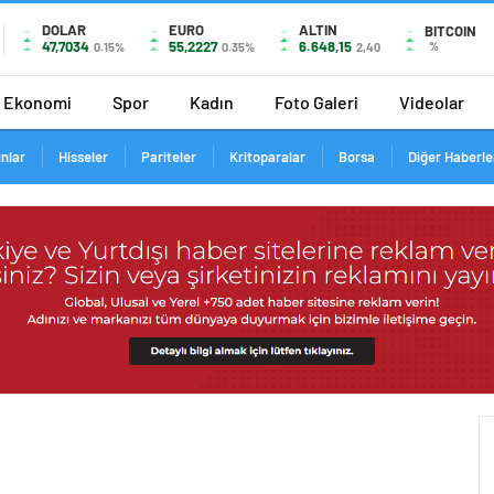
DOLAR
EURO
ALTIN
BITCOIN
47,7034
55,2227
6.648,15
%
0.15%
0.35%
2,40
Ekonomi
Spor
Kadın
Foto Galeri
Videolar
ınlar
Hisseler
Pariteler
Kritoparalar
Borsa
Diğer Haberle
47.71