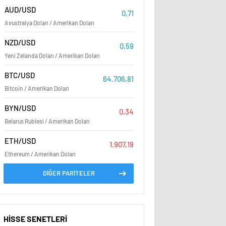
AUD/USD
0,71
Avustralya Doları / Amerikan Doları
NZD/USD
0,59
Yeni Zelanda Doları / Amerikan Doları
BTC/USD
64.706,81
Bitcoin / Amerikan Doları
BYN/USD
0,34
Belarus Rublesi / Amerikan Doları
ETH/USD
1.907,19
Ethereum / Amerikan Doları
DİĞER PARİTELER
HİSSE SENETLERİ