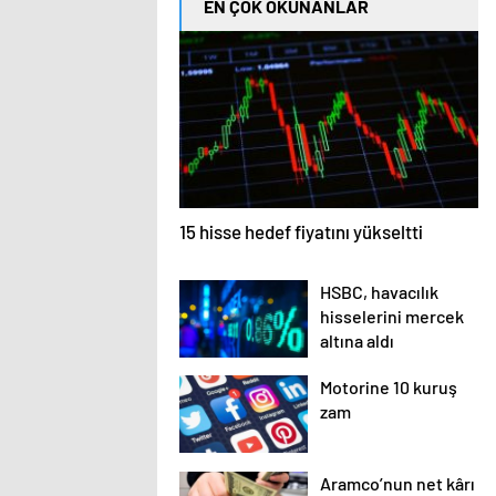
EN ÇOK OKUNANLAR
15 hisse hedef fiyatını yükseltti
HSBC, havacılık
hisselerini mercek
altına aldı
Motorine 10 kuruş
zam
Aramco’nun net kârı