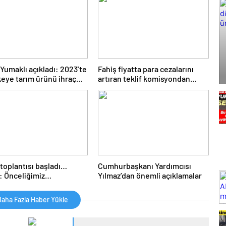
iliği Zirvesi Ankara’da
elektriğin gücüyle daha
leşti
kabiliyetli yaptı
Yumaklı açıkladı: 2023’te
Fahiş fiyatta para cezalarını
keye tarım ürünü ihraç
artıran teklif komisyondan
geçti: Sattığının arkasında
durmayana ağır ceza
toplantısı başladı…
Cumhurbaşkanı Yardımcısı
: Önceliğimiz
Yılmaz’dan önemli açıklamalar
ülebilir büyüme ve
am artışını sağlamaktır
aha Fazla Haber Yükle