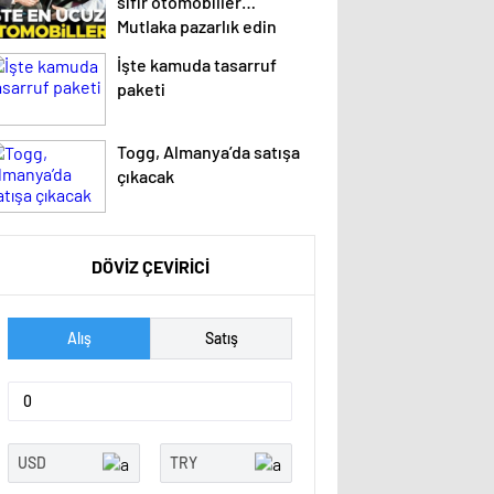
sıfır otomobiller…
Mutlaka pazarlık edin
İşte kamuda tasarruf
paketi
Togg, Almanya’da satışa
çıkacak
DÖVİZ ÇEVİRİCİ
Alış
Satış