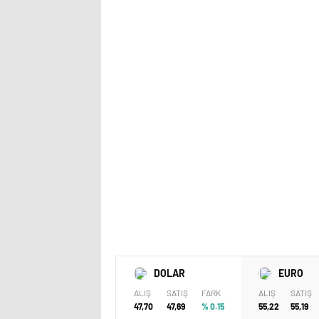
DOLAR
EURO
ALIŞ
SATIŞ
FARK
ALIŞ
SATIŞ
47,70
47,69
% 0.15
55,22
55,19