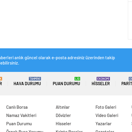
berleri anlık güncel olarak e-posta adresiniz üzerinden takip
ebilirsiniz.
K
TAHMİNİ
LİG
EKONOMİ
E
R
HAVA DURUMU
PUAN DURUMU
HISSELER
PARI
Canlı Borsa
Altınlar
Foto Galeri
Namaz Vakitleri
Dövizler
Video Galeri
Puan Durumu
Hisseler
Yazarlar
Örnek Burç Yorumu
Kripto Paralar
Gazeteler