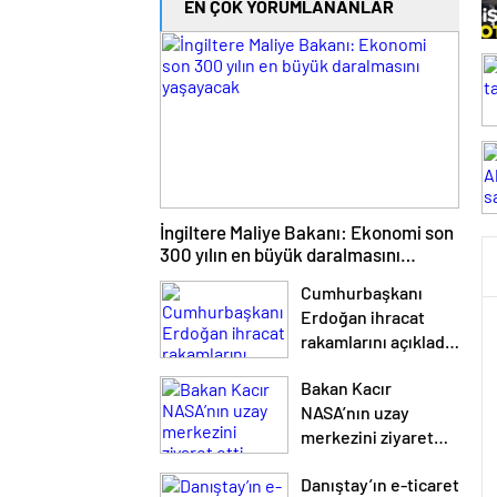
EN ÇOK YORUMLANANLAR
İngiltere Maliye Bakanı: Ekonomi son
300 yılın en büyük daralmasını
yaşayacak
Cumhurbaşkanı
Erdoğan ihracat
rakamlarını açıkladı:
2023 ihracatı 255.8
Bakan Kacır
milyar $
NASA’nın uzay
merkezini ziyaret
etti
Danıştay’ın e-ticaret