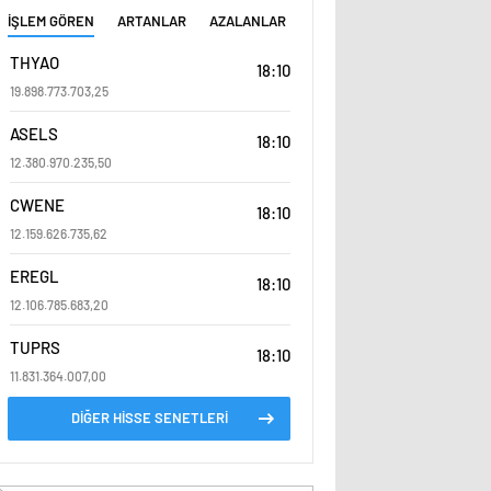
İŞLEM GÖREN
ARTANLAR
AZALANLAR
THYAO
18:10
19.898.773.703,25
ASELS
18:10
12.380.970.235,50
CWENE
18:10
12.159.626.735,62
EREGL
18:10
12.106.785.683,20
TUPRS
18:10
11.831.364.007,00
DİĞER HİSSE SENETLERİ