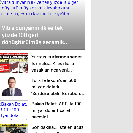
Vitra dünyanın ilk ve tek
yüzde 100 geri
dönüştürülmüş seramik
lavabosunu üretti: En çevreci
lavabo Türkiye’den
Yurtdışı turlarında senet
formülü… Kredi kartı
yasaklanınca yeni
yöntemler çıktı
Türk Telekom’dan 500
milyon dolarlı
‘Sürdürülebilir Eurobond’
ihracı
Bakan Bolat: ABD ile 100
milyar dolar ticaret
hacmini
gerçekleştirebiliriz
Son dakika… İşte en ucuz