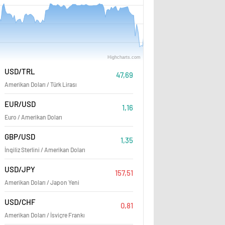
Highcharts.com
Ağustos
06:00
12:00
USD/TRL
47,69
Amerikan Doları / Türk Lirası
EUR/USD
1,16
Euro / Amerikan Doları
GBP/USD
1,35
İngiliz Sterlini / Amerikan Doları
USD/JPY
157,51
Amerikan Doları / Japon Yeni
USD/CHF
0,81
Amerikan Doları / İsviçre Frankı