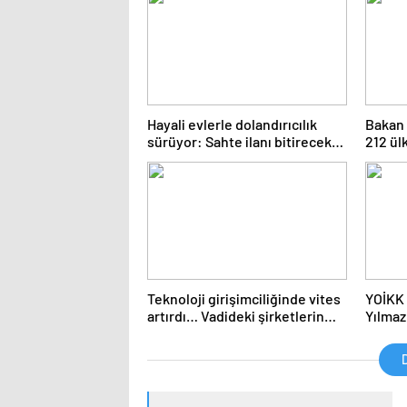
Veriml
gerçek
Hayali evlerle dolandırıcılık
Bakan 
sürüyor: Sahte ilanı bitirecek
212 ül
hamle bekleniyor
ettik
Teknoloji girişimciliğinde vites
YOİKK 
artırdı… Vadideki şirketlerin
Yılmaz
cirosu 30 milyar TL’yi geçti
sürdür
istihd
D