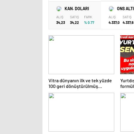
KAN. DOLARI
ONS ALT
ALIŞ
SATIŞ
FARK
ALIŞ
SATIŞ
34,23
34,22
% 0.77
4.337,0
4.337,6
Vitra dünyanın ilk ve tek yüzde
Yurtdı
100 geri dönüştürülmüş
formül
seramik lavabosunu üretti: En
yasakl
çevreci lavabo Türkiye’den
çıktı