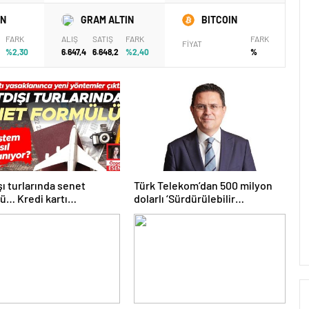
IN
GRAM ALTIN
BITCOIN
FARK
ALIŞ
SATIŞ
FARK
FARK
FİYAT
%2,30
6.647,4
6.648,2
%2,40
%
şı turlarında senet
Türk Telekom’dan 500 milyon
ü… Kredi kartı
dolarlı ‘Sürdürülebilir
anınca yeni yöntemler
Eurobond’ ihracı