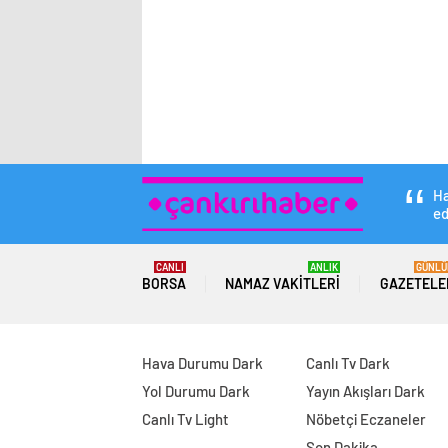
Ha
ed
CANLI
ANLIK
GÜNLÜ
BORSA
NAMAZ VAKITLERI
GAZETELE
Hava Durumu Dark
Canlı Tv Dark
Yol Durumu Dark
Yayın Akışları Dark
Canlı Tv Light
Nöbetçi Eczaneler
Son Dakika