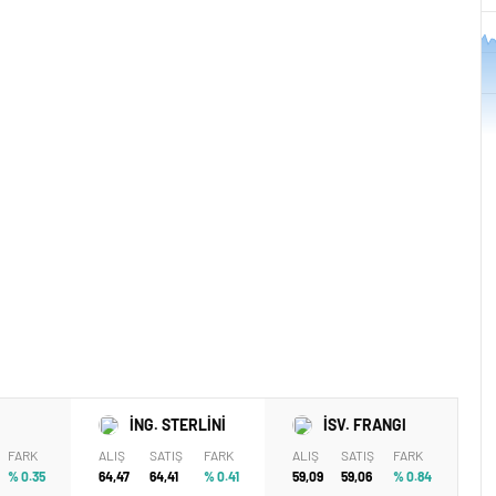
47.705
47.7
47.695
47.69
7. 
İNG. STERLİNİ
İSV. FRANGI
FARK
ALIŞ
SATIŞ
FARK
ALIŞ
SATIŞ
FARK
% 0.35
64,47
64,41
% 0.41
59,09
59,06
% 0.84