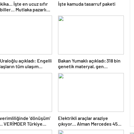
kika… İşte en ucuz sıfır
İşte kamuda tasarruf paketi
iller… Mutlaka pazarlık
Uraloğlu açıkladı: Engelli
Bakan Yumaklı açıkladı:318 bin
aşların tüm ulaşım
genetik materyal, gen
larını karşılayacağız
bankalarımızda koruma altında
 verimliliğinde ‘dönüşüm’
Elektrikli araçlar araziye
ı… VERİMDER Türkiye
çıkıyor… Alman Mercedes 45
 ve Yapılarda Enerji
yıllık ikonik G-Serisi’ni