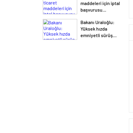
maddeleri için iptal
başvurusu
reddedildi… AYM, e-
Bakanı Uraloğlu:
ticaret kanununu bir
Yüksek hızda
kez daha tescilledi
emniyetli sürüş
sağlayacağız