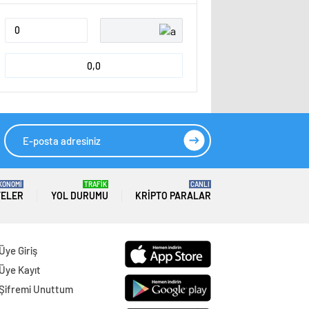
0,0
KONOMİ
TRAFİK
CANLI
TELER
YOL DURUMU
KRIPTO PARALAR
Üye Giriş
Üye Kayıt
Şifremi Unuttum