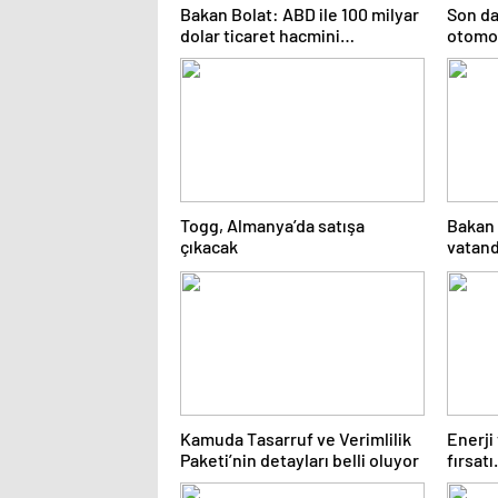
Bakan Bolat: ABD ile 100 milyar
Son da
dolar ticaret hacmini
otomob
gerçekleştirebiliriz
edin
Togg, Almanya’da satışa
Bakan 
çıkacak
vatand
ihtiyaç
Kamuda Tasarruf ve Verimlilik
Enerji
Paketi’nin detayları belli oluyor
fırsat
Yüzyılı