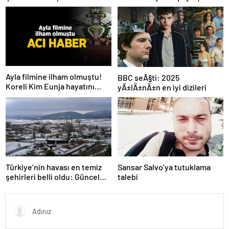
çok yoruldum’
Ayla filmine ilham olmuştu!
BBC seÃ§ti: 2025
Koreli Kim Eunja hayatını
yÄ±lÄ±nÄ±n en iyi dizileri
kaybetti
Türkiye’nin havası en temiz
Sansar Salvo’ya tutuklama
şehirleri belli oldu: Güncel
talebi
liste açıklandı! İlk 3 şehir
herkesi şaşırtıyor…