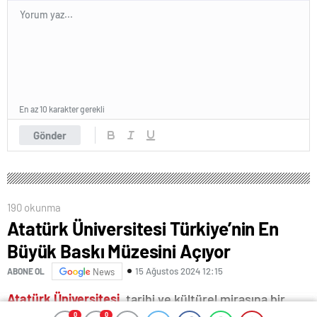
En az 10 karakter gerekli
Gönder
190 okunma
Atatürk Üniversitesi Türkiye’nin En
Büyük Baskı Müzesini Açıyor
15 Ağustos 2024 12:15
ABONE OL
News
Atatürk Üniversitesi
, tarihi ve kültürel mirasına bir
0
0
0
0