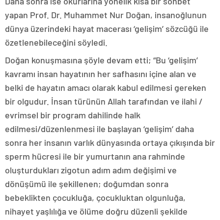
Daha sonra ise okurlarına yönelik kısa bir sohbet
yapan Prof. Dr. Muhammet Nur Doğan, insanoğlunun
dünya üzerindeki hayat macerası ‘gelişim’ sözcüğü ile
özetlenebileceğini söyledi.
Doğan konuşmasına şöyle devam etti; “Bu ‘gelişim’
kavramı insan hayatının her safhasını içine alan ve
belki de hayatın amacı olarak kabul edilmesi gereken
bir olgudur. İnsan türünün Allah tarafından ve ilahi /
evrimsel bir program dahilinde halk
edilmesi/düzenlenmesi ile başlayan ‘gelişim’ daha
sonra her insanın varlık dünyasında ortaya çıkışında bir
sperm hücresi ile bir yumurtanın ana rahminde
oluşturdukları zigotun adım adım değişimi ve
dönüşümü ile şekillenen; doğumdan sonra
bebeklikten çocukluğa, çocukluktan olgunluğa,
nihayet yaşlılığa ve ölüme doğru düzenli şekilde