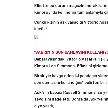
Elbette bu durum magazin meraklılarını
Kimora’yı da kelimenin tam anlamıyla çi
Çünkü kızının aşk yaşadığı Vittorio Ass
küçük!
‘SABRIMIN SON DAMLASINI KULLANIY
Babası yaşındaki Vittorio Assaf’la ilişk
Kimora Lee Simmons, öfkesini gizleme 
Birbiriyle kavga eden iki pandanın vid
son damlasını kullandığını” belirten bir 
Aoki’nin babası Russell Simmons ise yin
sevgisini ifade etti. Sonra da Aoki’ye
diye yazdı.