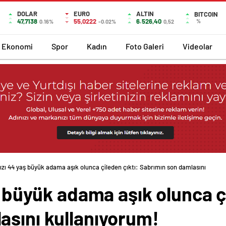
DOLAR
EURO
ALTIN
BITCOIN
47,7138
55,0222
6.526,40
%
0.16%
-0.02%
0,52
Ekonomi
Spor
Kadın
Foto Galeri
Videolar
kızı 44 yaş büyük adama aşık olunca çileden çıktı: Sabrımın son damlasını
ş büyük adama aşık olunca ç
asını kullanıyorum!