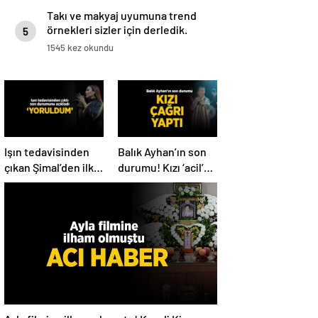
Takı ve makyaj uyumuna trend
örnekleri sizler için derledik.
5
1545 kez okundu
Işın tedavisinden
Balık Ayhan’ın son
çıkan Şimal’den ilk
durumu! Kızı ‘acil’
açıklama! ‘Ben çok
diyerek paylaştı
yoruldum’