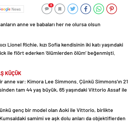
0
News
şayanların anne ve babaları her ne olursa olsun
 Lionel Richie, kızı Sofia kendisinin iki katı yaşındaki
ck ile flört ederken ‘ölümlerden ölüm’ beğenmişti.
YAŞ KÜÇÜK
bir anne var: Kimora Lee Simmons. Çünkü Simmons’ın 21
inden tam 44 yaş büyük, 65 yaşındaki Vittorio Assaf ile
Çünkü genç bir model olan Aoki ile Vittorio, birlikte
. Kumsaldaki samimi ve aşk dolu anları da objektiflerden