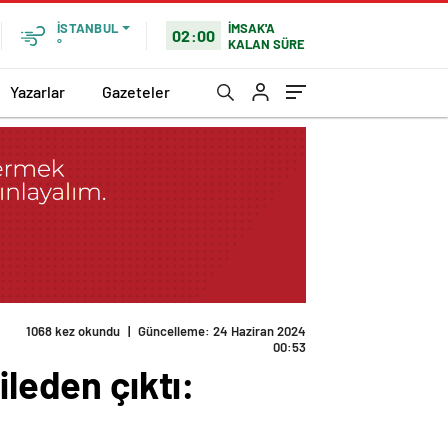
İMSAK'A
İSTANBUL
02:00
KALAN SÜRE
°
Yazarlar
Gazeteler
1068 kez okundu
|
Güncelleme: 24 Haziran 2024
00:53
ileden çıktı: