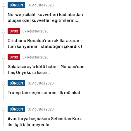
GÜNDEM
07 Ağustos 2026
Norweç silahlı kuvvetleri kadınlardan
oluşan özel kuvvetler eğitimlerini
başlattı.
SPOR
07 Ağustos 2026
Cristiano Ronaldo’nun akıllara zarar
tüm kariyerinin istatistiğini çıkardık !
SPOR
07 Ağustos 2026
Galatasaray’a kötü haber! Monaco’dan
flaş Onyekuru kararı.
GÜNDEM
07 Ağustos 2026
Trump’tan seçim sonrası ilk mülakat
GÜNDEM
07 Ağustos 2026
Avusturya başbakanı Sebastian Kurz
ile ilgili bilinmeyenler