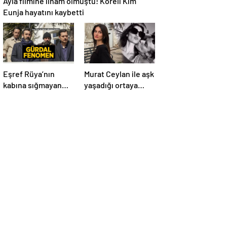
Ayla filmine ilham olmuştu! Koreli Kim
Eunja hayatını kaybetti
Eşref Rüya’nın
Murat Ceylan ile aşk
kabına sığmayan
yaşadığı ortaya
karakteri! Gürdal
çıktı! Gizem Güneş
fenomen olma
kimdir, kaç yaşında
yolunda
ve aslen nereli?