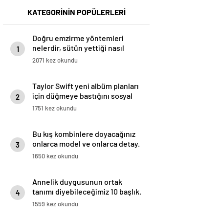
KATEGORİNİN POPÜLERLERİ
Doğru emzirme yöntemleri
nelerdir, sütün yettiği nasıl
1
anlaşılır?
2071 kez okundu
Taylor Swift yeni albüm planları
için düğmeye bastığını sosyal
2
medyadan duyurdu!
1751 kez okundu
Bu kış kombinlere doyacağınız
onlarca model ve onlarca detay.
3
1650 kez okundu
Annelik duygusunun ortak
tanımı diyebileceğimiz 10 başlık.
4
1559 kez okundu