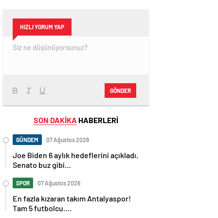
HIZLI YORUM YAP
GÖNDER
SON DAKİKA
HABERLERİ
GÜNDEM
07 Ağustos 2026
Joe Biden 6 aylık hedeflerini açıkladı.
Senato buz gibi…
SPOR
07 Ağustos 2026
En fazla kızaran takım Antalyaspor!
Tam 5 futbolcu….