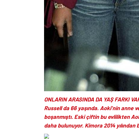
ONLARIN ARASINDA DA YAŞ FARKI VARDI:
Russell da 66 yaşında. Aoki’nin anne ve
boşanmıştı. Eski çiftin bu evlilikten A
daha bulunuyor. Kimora 2014 yılından bu