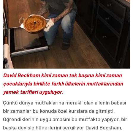
David Beckham kimi zaman tek başına kimi zaman
çocuklarıyla birlikte farklı ülkelerin mutfaklarından
yemek tarifleri uyguluyor.
Çünkü dünya mutfaklarına meraklı olan ailenin babası
bir zamanlar bu konuda özel kurslara da gitmişti.
Öğrendiklerinin uygulamasını bu mutfakta yapıyor, bir
başka deyişle hünerlerini sergiliyor David Beckham.