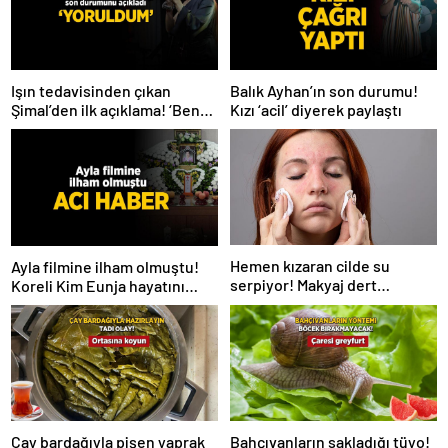
Işın tedavisinden çıkan
Balık Ayhan’ın son durumu!
Şimal’den ilk açıklama! ‘Ben
Kızı ‘acil’ diyerek paylaştı
çok yoruldum’
Hemen kızaran cilde su
Ayla filmine ilham olmuştu!
serpiyor! Makyaj dert
Koreli Kim Eunja hayatını
olmayacak, 2 ürün yetiyor
kaybetti
Çay bardağıyla pişen yaprak
Bahçıvanların sakladığı tüyo!