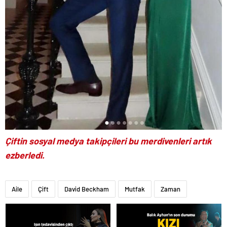
Çiftin sosyal medya takipçileri bu merdivenleri artık
ezberledi.
Aile
Çift
David Beckham
Mutfak
Zaman