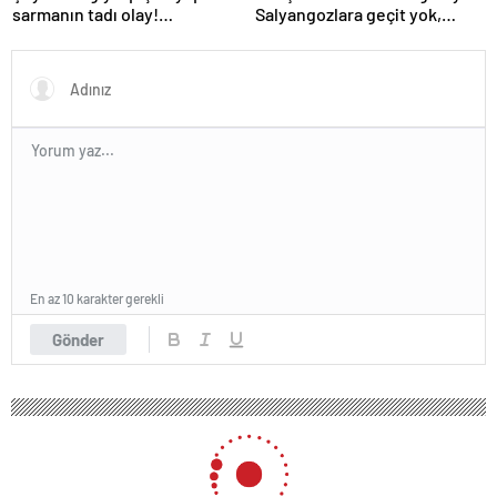
sarmanın tadı olay!
Salyangozlara geçit yok,
Tencerenin ortasına koyun
çaresi turuncu kabukta
En az 10 karakter gerekli
Gönder