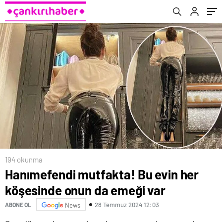
194 okunma
Hanımefendi mutfakta! Bu evin her
köşesinde onun da emeği var
28 Temmuz 2024 12:03
ABONE OL
News