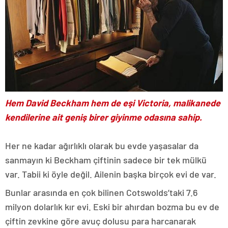
Hem David Beckham hem de eşi Victoria, malikanede
kendilerine ait geniş birer giyinme odasına sahip.
Her ne kadar ağırlıklı olarak bu evde yaşasalar da
sanmayın ki Beckham çiftinin sadece bir tek mülkü
var. Tabii ki öyle değil. Ailenin başka birçok evi de var.
Bunlar arasında en çok bilinen Cotswolds’taki 7.6
milyon dolarlık kır evi. Eski bir ahırdan bozma bu ev de
çiftin zevkine göre avuç dolusu para harcanarak