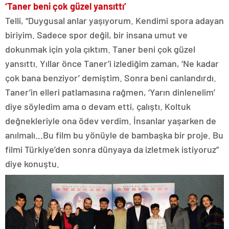
‘Taner beni çok güzel yansıttı’
Telli, “Duygusal anlar yaşıyorum. Kendimi spora adayan
biriyim. Sadece spor değil, bir insana umut ve
dokunmak için yola çıktım. Taner beni çok güzel
yansıttı. Yıllar önce Taner’i izlediğim zaman, ‘Ne kadar
çok bana benziyor’ demiştim. Sonra beni canlandırdı.
Taner’in elleri patlamasına rağmen, ‘Yarın dinlenelim’
diye söyledim ama o devam etti, çalıştı. Koltuk
değnekleriyle ona ödev verdim. İnsanlar yaşarken de
anılmalı…Bu film bu yönüyle de bambaşka bir proje. Bu
filmi Türkiye’den sonra dünyaya da izletmek istiyoruz”
diye konuştu.