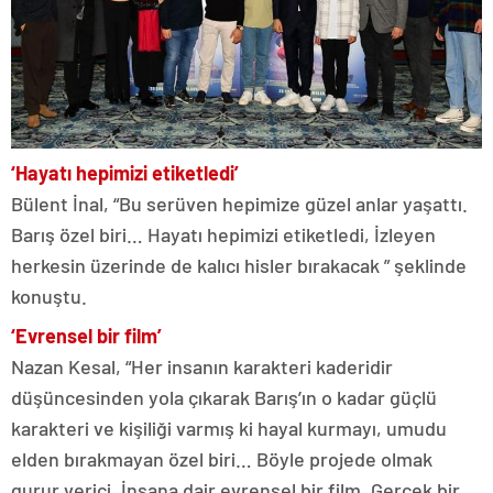
‘Hayatı hepimizi etiketledi’
Bülent İnal, “Bu serüven hepimize güzel anlar yaşattı.
Barış özel biri… Hayatı hepimizi etiketledi, İzleyen
herkesin üzerinde de kalıcı hisler bırakacak ” şeklinde
konuştu.
‘Evrensel bir film’
Nazan Kesal, “Her insanın karakteri kaderidir
düşüncesinden yola çıkarak Barış’ın o kadar güçlü
karakteri ve kişiliği varmış ki hayal kurmayı, umudu
elden bırakmayan özel biri… Böyle projede olmak
gurur verici. İnsana dair evrensel bir film. Gerçek bir