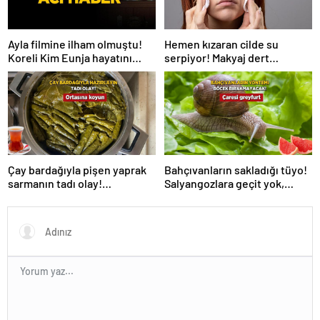
Hemen kızaran cilde su
Ayla filmine ilham olmuştu!
serpiyor! Makyaj dert
Koreli Kim Eunja hayatını
olmayacak, 2 ürün yetiyor
kaybetti
Çay bardağıyla pişen yaprak
Bahçıvanların sakladığı tüyo!
sarmanın tadı olay!
Salyangozlara geçit yok,
Tencerenin ortasına koyun
çaresi turuncu kabukta