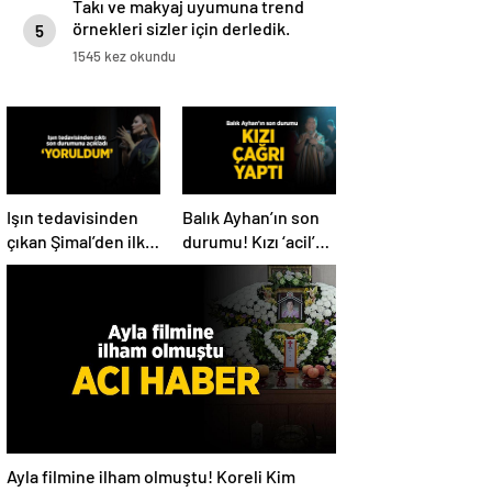
Takı ve makyaj uyumuna trend
örnekleri sizler için derledik.
5
1545 kez okundu
Işın tedavisinden
Balık Ayhan’ın son
çıkan Şimal’den ilk
durumu! Kızı ‘acil’
açıklama! ‘Ben çok
diyerek paylaştı
yoruldum’
Ayla filmine ilham olmuştu! Koreli Kim