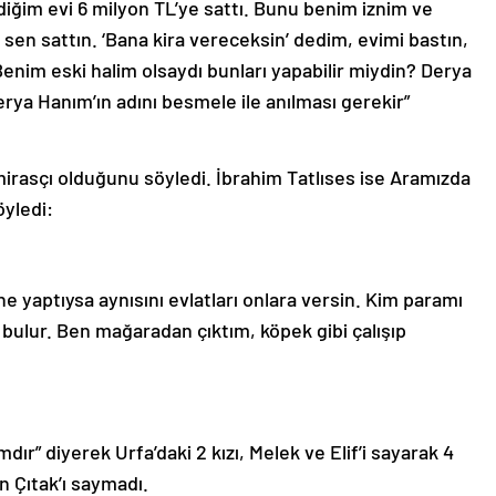
ğim evi 6 milyon TL’ye sattı. Bunu benim iznim ve
sen sattın. ‘Bana kira vereceksin’ dedim, evimi bastın,
Benim eski halim olsaydı bunları yapabilir miydin? Derya
Derya Hanım’ın adını besmele ile anılması gerekir”
mirasçı olduğunu söyledi. İbrahim Tatlıses ise Aramızda
öyledi:
 ne yaptıysa aynısını evlatları onlara versin. Kim paramı
 bulur. Ben mağaradan çıktım, köpek gibi çalışıp
ır” diyerek Urfa’daki 2 kızı, Melek ve Elif’i sayarak 4
n Çıtak’ı saymadı.