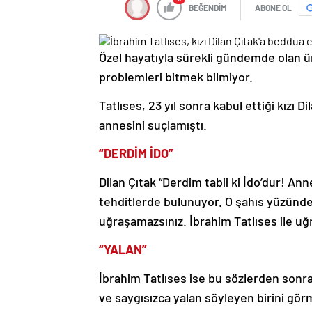
BEĞENDİM
ABONE OL
Özel hayatıyla sürekli gündemde olan ün
problemleri bitmek bilmiyor.
Tatlıses, 23 yıl sonra kabul ettiği kızı D
annesini suçlamıştı.
“DERDİM İDO”
Dilan Çıtak “Derdim tabii ki İdo’dur! A
tehditlerde bulunuyor. O şahıs yüzünde
uğraşamazsınız. İbrahim Tatlıses ile uğr
“YALAN”
İbrahim Tatlıses ise bu sözlerden son
ve saygısızca yalan söyleyen birini gö