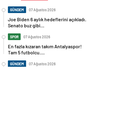
GÜNDEM
07 Ağustos 2026
Joe Biden 6 aylık hedeflerini açıkladı.
Senato buz gibi…
SPOR
07 Ağustos 2026
En fazla kızaran takım Antalyaspor!
Tam 5 futbolcu….
GÜNDEM
07 Ağustos 2026
Norweç silahlı kuvvetleri kadınlardan
oluşan özel kuvvetler eğitimlerini
başlattı.
SPOR
07 Ağustos 2026
Cristiano Ronaldo’nun akıllara zarar
tüm kariyerinin istatistiğini çıkardık !
SPOR
07 Ağustos 2026
Galatasaray’a kötü haber! Monaco’dan
flaş Onyekuru kararı.