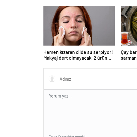
Hemen kızaran cilde su serpiyor!
Çay bar
Makyaj dert olmayacak, 2 ürün
sarmanı
yetiyor
ortasın
En az 10 karakter gerekli