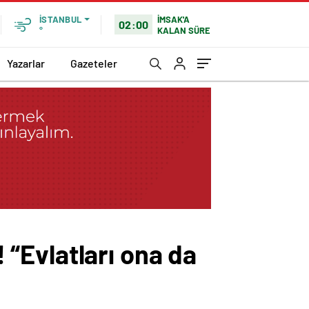
İMSAK'A
İSTANBUL
02:00
KALAN SÜRE
°
Yazarlar
Gazeteler
! “Evlatları ona da