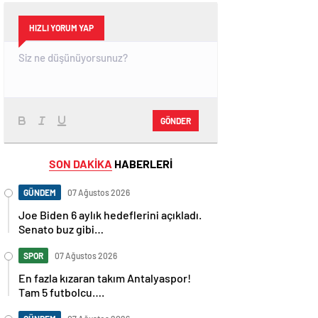
HIZLI YORUM YAP
GÖNDER
SON DAKİKA
HABERLERİ
GÜNDEM
07 Ağustos 2026
Joe Biden 6 aylık hedeflerini açıkladı.
Senato buz gibi…
SPOR
07 Ağustos 2026
En fazla kızaran takım Antalyaspor!
Tam 5 futbolcu….