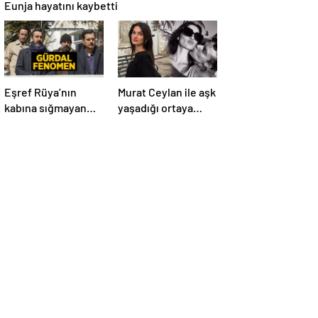
Eunja hayatını kaybetti
Eşref Rüya’nın
Murat Ceylan ile aşk
kabına sığmayan
yaşadığı ortaya
karakteri! Gürdal
çıktı! Gizem Güneş
fenomen olma
kimdir, kaç yaşında
yolunda
ve aslen nereli?