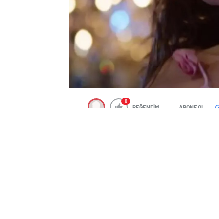
0
BEĞENDİM
ABONE OL
Birçok başarılı projede yer alan şimdiler