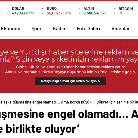
DOLAR
EURO
ALTIN
BITCOIN
47,7093
55,0157
6.586,94
%
0.17%
-0.01%
1,45
Ekonomi
Spor
Kadın
Foto Galeri
Videolar
ile aşka düşmesine engel olamadı… Ama korku büyük… ‘Şöhret için seninle birlik
 düşmesine engel olamadı…
 birlikte oluyor’