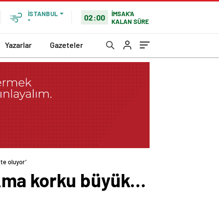
İMSAK'A
İSTANBUL
02:00
KALAN SÜRE
°
Yazarlar
Gazeteler
te oluyor’
 Ama korku büyük…