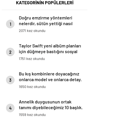
KATEGORİNİN POPÜLERLERİ
Doğru emzirme yöntemleri
nelerdir, sütün yettiği nasıl
1
anlaşılır?
2071 kez okundu
Taylor Swift yeni albüm planları
için düğmeye bastığını sosyal
2
medyadan duyurdu!
1751 kez okundu
Bu kış kombinlere doyacağınız
onlarca model ve onlarca detay.
3
1650 kez okundu
Annelik duygusunun ortak
tanımı diyebileceğimiz 10 başlık.
4
1559 kez okundu