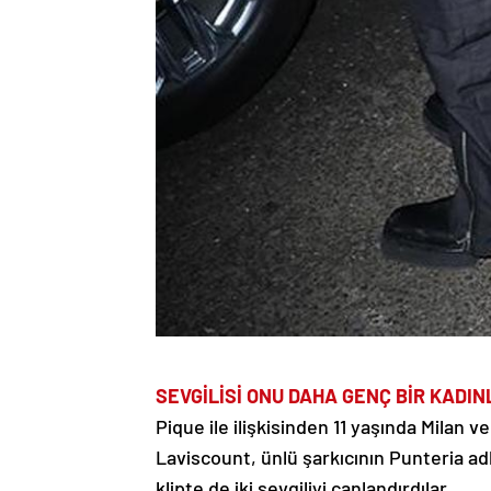
SEVGİLİSİ ONU DAHA GENÇ BİR KADI
Pique ile ilişkisinden 11 yaşında Milan v
Laviscount, ünlü şarkıcının Punteria adlı
klipte de iki sevgiliyi canlandırdılar.