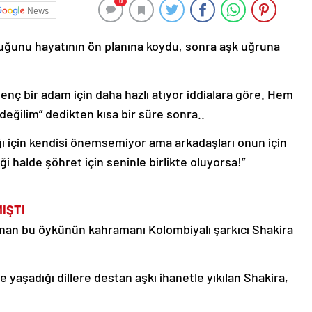
0
News
ocuğunu hayatının ön planına koydu, sonra aşk uğruna
genç bir adam için daha hazlı atıyor iddialara göre. Hem
 değilim” dedikten kısa bir süre sonra..
ğı için kendisi önemsemiyor ama arkadaşları onun için
i halde şöhret için seninle birlikte oluyorsa!”
MIŞTI
anan bu öykünün kahramanı Kolombiyalı şarkıcı Shakira
le yaşadığı dillere destan aşkı ihanetle yıkılan Shakira,