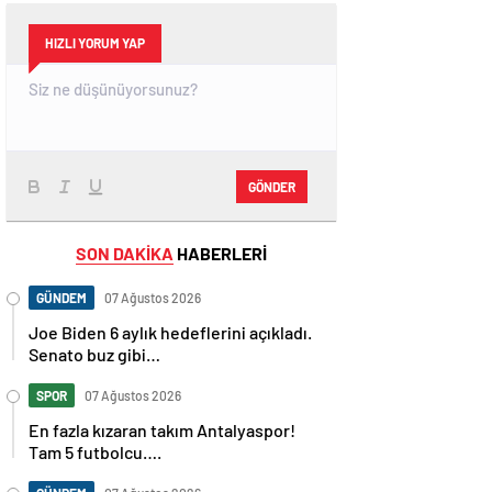
HIZLI YORUM YAP
GÖNDER
SON DAKİKA
HABERLERİ
GÜNDEM
07 Ağustos 2026
Joe Biden 6 aylık hedeflerini açıkladı.
Senato buz gibi…
SPOR
07 Ağustos 2026
En fazla kızaran takım Antalyaspor!
Tam 5 futbolcu….