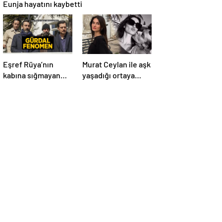
Eunja hayatını kaybetti
Eşref Rüya’nın
Murat Ceylan ile aşk
kabına sığmayan
yaşadığı ortaya
karakteri! Gürdal
çıktı! Gizem Güneş
fenomen olma
kimdir, kaç yaşında
yolunda
ve aslen nereli?