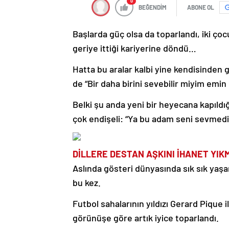
0
BEĞENDİM
ABONE OL
Başlarda güç olsa da toparlandı, iki ç
geriye ittiği kariyerine döndü…
Hatta bu aralar kalbi yine kendisinden 
de “Bir daha birini sevebilir miyim emin
Belki şu anda yeni bir heyecana kapıldı
çok endişeli: “Ya bu adam seni sevmediğ
DİLLERE DESTAN AŞKINI İHANET YIK
Aslında gösteri dünyasında sık sık yaş
bu kez.
Futbol sahalarının yıldızı Gerard Pique i
görünüşe göre artık iyice toparlandı.