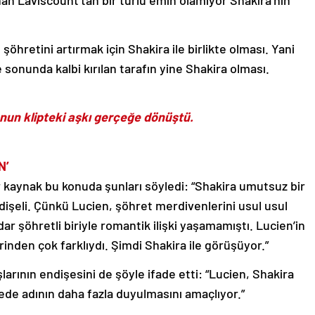
nınan Laviscount’tan bir türlü emin olamıyor Shakira’nın
hretini artırmak için Shakira ile birlikte olması. Yani
 sonunda kalbi kırılan tarafın yine Shakira olması.
unun klipteki aşkı gerçeğe dönüştü.
N’
ir kaynak bu konuda şunları söyledi: “Shakira umutsuz bir
dişeli. Çünkü Lucien, şöhret merdivenlerini usul usul
r şöhretli biriyle romantik ilişki yaşamamıştı. Lucien’in
rinden çok farklıydı. Şimdi Shakira ile görüşüyor.”
arının endişesini de şöyle ifade etti: “Lucien, Shakira
yede adının daha fazla duyulmasını amaçlıyor.”