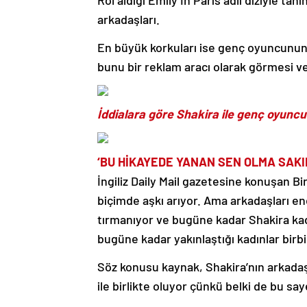
Rol aldığı Emily In Paris adlı diziyle ta
arkadaşları.
En büyük korkuları ise genç oyuncunun şö
bunu bir reklam aracı olarak görmesi ve
İddialara göre Shakira ile genç oyunc
‘BU HİKAYEDE YANAN SEN OLMA SAKI
İngiliz Daily Mail gazetesine konuşan B
biçimde aşkı arıyor. Ama arkadaşları en
tırmanıyor ve bugüne kadar Shakira kada
bugüne kadar yakınlaştığı kadınlar birbi
Söz konusu kaynak, Shakira’nın arkadaşl
ile birlikte oluyor çünkü belki de bu sa