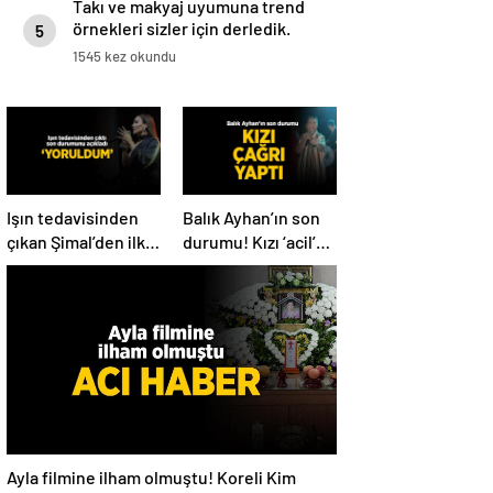
Takı ve makyaj uyumuna trend
örnekleri sizler için derledik.
5
1545 kez okundu
Işın tedavisinden
Balık Ayhan’ın son
çıkan Şimal’den ilk
durumu! Kızı ‘acil’
açıklama! ‘Ben çok
diyerek paylaştı
yoruldum’
Ayla filmine ilham olmuştu! Koreli Kim