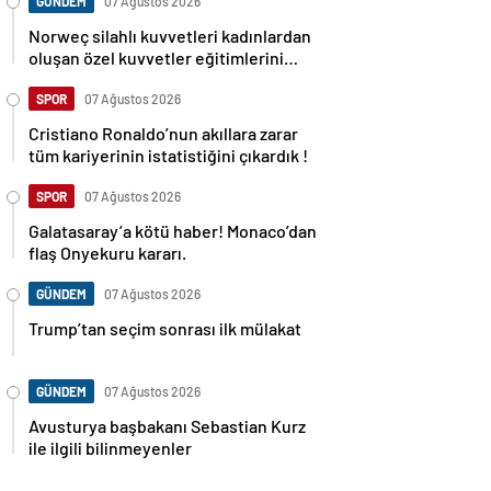
GÜNDEM
07 Ağustos 2026
Norweç silahlı kuvvetleri kadınlardan
oluşan özel kuvvetler eğitimlerini
başlattı.
SPOR
07 Ağustos 2026
Cristiano Ronaldo’nun akıllara zarar
tüm kariyerinin istatistiğini çıkardık !
SPOR
07 Ağustos 2026
Galatasaray’a kötü haber! Monaco’dan
flaş Onyekuru kararı.
GÜNDEM
07 Ağustos 2026
Trump’tan seçim sonrası ilk mülakat
GÜNDEM
07 Ağustos 2026
Avusturya başbakanı Sebastian Kurz
ile ilgili bilinmeyenler