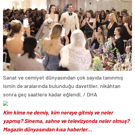
Sanat ve cemiyet dünyasından çok sayıda tanınmış
ismin de aralarında bulunduğu davetliler, nikâhtan
sonra geç saatlere kadar eğlendi. / DHA
Kim kime ne demiş, kim nereye gitmiş ve neler
yapmış? Sinema, sahne ve televizyonda neler olmuş?
Magazin dünyasından kısa haberler…