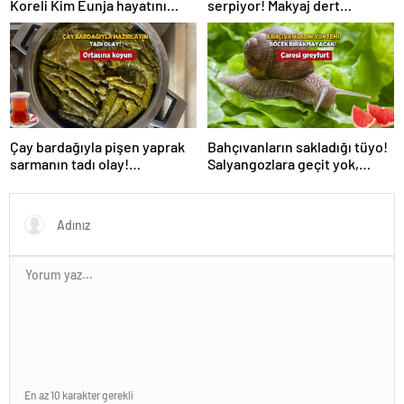
serpiyor! Makyaj dert
Koreli Kim Eunja hayatını
olmayacak, 2 ürün yetiyor
kaybetti
Çay bardağıyla pişen yaprak
Bahçıvanların sakladığı tüyo!
sarmanın tadı olay!
Salyangozlara geçit yok,
Tencerenin ortasına koyun
çaresi turuncu kabukta
En az 10 karakter gerekli