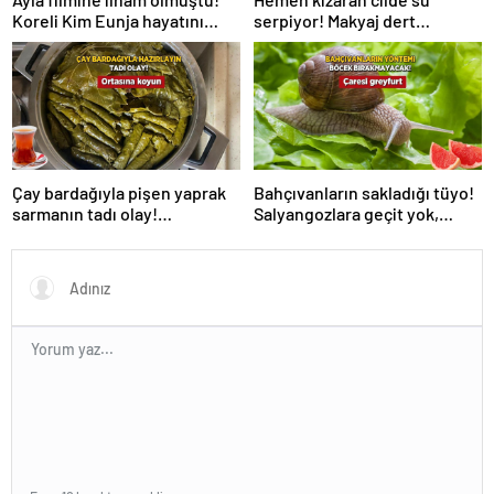
serpiyor! Makyaj dert
Koreli Kim Eunja hayatını
olmayacak, 2 ürün yetiyor
kaybetti
Çay bardağıyla pişen yaprak
Bahçıvanların sakladığı tüyo!
sarmanın tadı olay!
Salyangozlara geçit yok,
Tencerenin ortasına koyun
çaresi turuncu kabukta