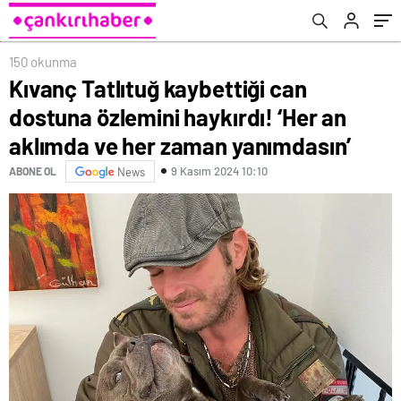
zaman yanımdasın’
150 okunma
Kıvanç Tatlıtuğ kaybettiği can
dostuna özlemini haykırdı! ‘Her an
aklımda ve her zaman yanımdasın’
9 Kasım 2024 10:10
ABONE OL
News