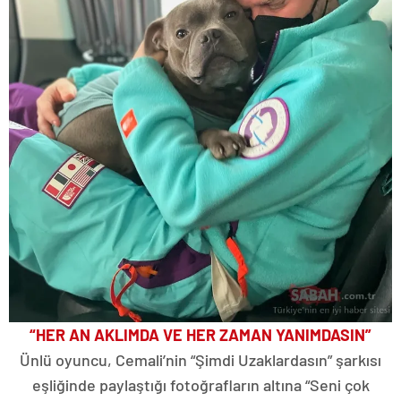
“HER AN AKLIMDA VE HER ZAMAN YANIMDASIN”
Ünlü oyuncu, Cemali’nin “Şimdi Uzaklardasın” şarkısı
eşliğinde paylaştığı fotoğrafların altına “Seni çok