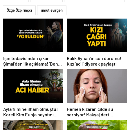
Özge Özpirinçci
umut evirgen
Işın tedavisinden çıkan
Balık Ayhan’ın son durumu!
Şimal’den ilk açıklama! ‘Ben
Kızı ‘acil’ diyerek paylaştı
çok yoruldum’
Hemen kızaran cilde su
Ayla filmine ilham olmuştu!
serpiyor! Makyaj dert
Koreli Kim Eunja hayatını
olmayacak, 2 ürün yetiyor
kaybetti