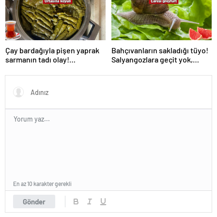
Çay bardağıyla pişen yaprak
Bahçıvanların sakladığı tüyo!
sarmanın tadı olay!
Salyangozlara geçit yok,
Tencerenin ortasına koyun
çaresi turuncu kabukta
En az 10 karakter gerekli
Gönder