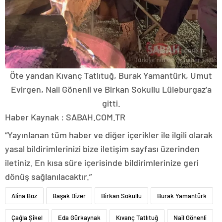
Öte yandan Kıvanç Tatlıtuğ, Burak Yamantürk, Umut
Evirgen, Nail Gönenli ve Birkan Sokullu Lüleburgaz’a
gitti.
Haber Kaynak : SABAH.COM.TR
“Yayınlanan tüm haber ve diğer içerikler ile ilgili olarak
yasal bildirimlerinizi bize iletişim sayfası üzerinden
iletiniz. En kısa süre içerisinde bildirimlerinize geri
dönüş sağlanılacaktır.”
Alina Boz
Başak Dizer
Birkan Sokullu
Burak Yamantürk
Çağla Şikel
Eda Gürkaynak
Kıvanç Tatlıtuğ
Nail Gönenli