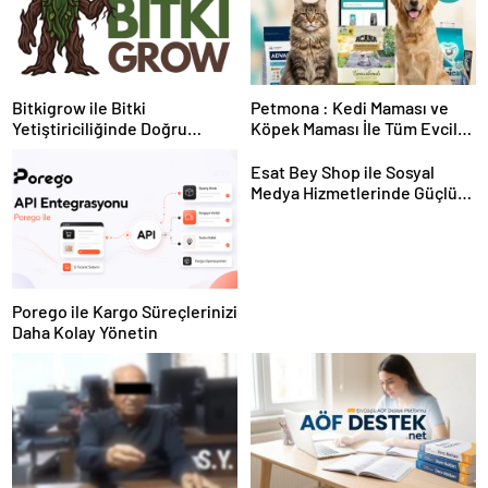
Bitkigrow ile Bitki
Petmona : Kedi Maması ve
Yetiştiriciliğinde Doğru
Köpek Maması İle Tüm Evcil
Ekipman ve Ürün Seçimi
Hayvan Ürünleri
Esat Bey Shop ile Sosyal
Medya Hizmetlerinde Güçlü
Panel Deneyimi
Porego ile Kargo Süreçlerinizi
Daha Kolay Yönetin