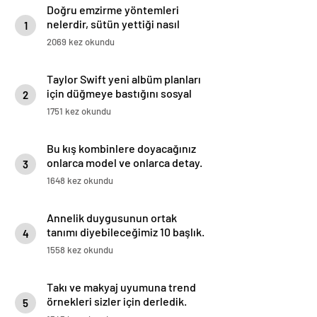
Doğru emzirme yöntemleri
nelerdir, sütün yettiği nasıl
1
anlaşılır?
2069 kez okundu
Taylor Swift yeni albüm planları
için düğmeye bastığını sosyal
2
medyadan duyurdu!
1751 kez okundu
Bu kış kombinlere doyacağınız
onlarca model ve onlarca detay.
3
1648 kez okundu
Annelik duygusunun ortak
tanımı diyebileceğimiz 10 başlık.
4
1558 kez okundu
Takı ve makyaj uyumuna trend
örnekleri sizler için derledik.
5