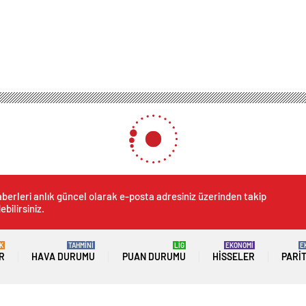
berleri anlık güncel olarak e-posta adresiniz üzerinden takip
ebilirsiniz.
K
TAHMİNİ
LİG
EKONOMİ
E
R
HAVA DURUMU
PUAN DURUMU
HISSELER
PARI