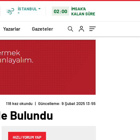
İMSAK'A
İSTANBUL
02:00
KALAN SÜRE
°
Yazarlar
Gazeteler
118 kez okundu
|
Güncelleme: 9 Şubat 2025 13:55
de Bulundu
HIZLI YORUM YAP