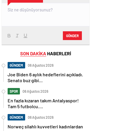
GÖNDER
SON DAKİKA
HABERLERİ
GÜNDEM
06 Ağustos 2026
Joe Biden 6 aylık hedeflerini açıkladı.
Senato buz gibi…
SPOR
06 Ağustos 2026
En fazla kızaran takım Antalyaspor!
Tam 5 futbolcu….
GÜNDEM
06 Ağustos 2026
Norweç silahlı kuvvetleri kadınlardan