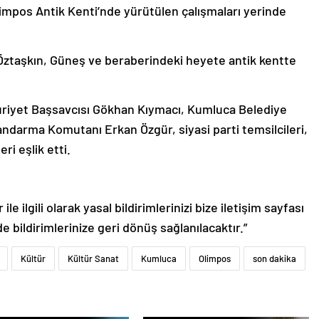
pos Antik Kenti’nde yürütülen çalışmaları yerinde
Öztaşkın, Güneş ve beraberindeki heyete antik kentte
iyet Başsavcısı Gökhan Kıymacı, Kumluca Belediye
andarma Komutanı Erkan Özgür, siyasi parti temsilcileri,
ri eşlik etti.
le ilgili olarak yasal bildirimlerinizi bize iletişim sayfası
de bildirimlerinize geri dönüş sağlanılacaktır.”
Kültür
Kültür Sanat
Kumluca
Olimpos
son dakika