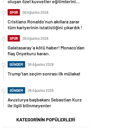
oluşan özel kuvvetler eğitimlerini
başlattı.
SPOR
06 Ağustos 2026
Cristiano Ronaldo’nun akıllara zarar
tüm kariyerinin istatistiğini çıkardık !
SPOR
06 Ağustos 2026
Galatasaray’a kötü haber! Monaco’dan
flaş Onyekuru kararı.
GÜNDEM
06 Ağustos 2026
Trump’tan seçim sonrası ilk mülakat
GÜNDEM
06 Ağustos 2026
Avusturya başbakanı Sebastian Kurz
ile ilgili bilinmeyenler
KATEGORİNİN POPÜLERLERİ