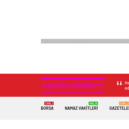
Ha
ed
CANLI
ANLIK
GÜNLÜ
BORSA
NAMAZ VAKITLERI
GAZETELE