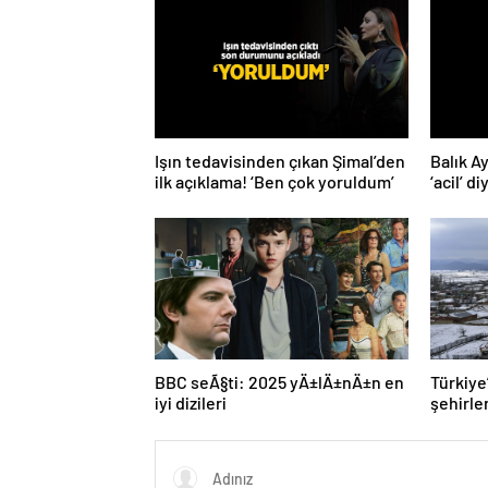
Işın tedavisinden çıkan Şimal’den
Balık A
ilk açıklama! ‘Ben çok yoruldum’
‘acil’ d
BBC seÃ§ti: 2025 yÄ±lÄ±nÄ±n en
Türkiye
iyi dizileri
şehirler
açıklandı! İlk 3 şehir
şaşırtı