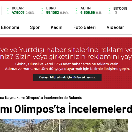
DOLAR
EURO
ALTIN
BITCOIN
47,6005
55,1052
6.506,69
%
0.06%
0.14%
0,16
Ekonomi
Spor
Kadın
Foto Galeri
Videolar
ca Kaymakamı Olimpos’ta İncelemelerde Bulundu
ı Olimpos’ta İncelemeler