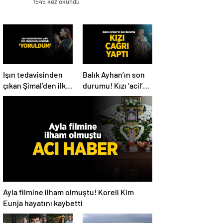
1545 kez okundu
Işın tedavisinden
Balık Ayhan’ın son
çıkan Şimal’den ilk
durumu! Kızı ‘acil’
açıklama! ‘Ben çok
diyerek paylaştı
yoruldum’
Ayla filmine ilham olmuştu! Koreli Kim
Eunja hayatını kaybetti