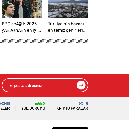
BBC seÃ§ti: 2025
Türkiye’nin havası
yÄ±lÄ±nÄ±n en iyi
en temiz şehirleri
dizileri
belli oldu: Güncel
liste açıklandı! İlk 3
şehir herkesi
şaşırtıyor…
KONOMİ
TRAFİK
CANLI
TELER
YOL DURUMU
KRIPTO PARALAR