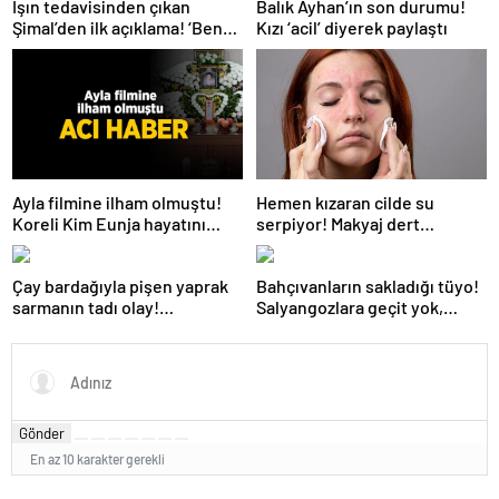
Işın tedavisinden çıkan
Balık Ayhan’ın son durumu!
Şimal’den ilk açıklama! ‘Ben
Kızı ‘acil’ diyerek paylaştı
çok yoruldum’
Hemen kızaran cilde su
Ayla filmine ilham olmuştu!
serpiyor! Makyaj dert
Koreli Kim Eunja hayatını
olmayacak, 2 ürün yetiyor
kaybetti
Çay bardağıyla pişen yaprak
Bahçıvanların sakladığı tüyo!
sarmanın tadı olay!
Salyangozlara geçit yok,
Tencerenin ortasına koyun
çaresi turuncu kabukta
Gönder
En az 10 karakter gerekli