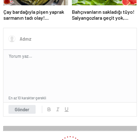
Çay bardağıyla pişen yaprak
Bahçıvanların sakladığı tüyo!
sarmanın tadı olay!
Salyangozlara geçit yok,
Tencerenin ortasına koyun
çaresi turuncu kabukta
En az 10 karakter gerekli
Gönder