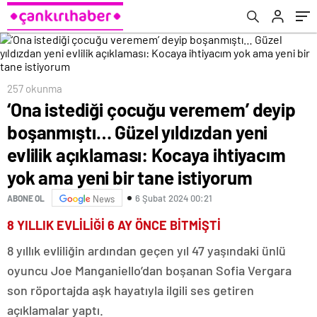
açıklaması: Kocaya ihtiyacım yok ama yeni
bir tane istiyorum
257 okunma
‘Ona istediği çocuğu veremem’ deyip
boşanmıştı… Güzel yıldızdan yeni
evlilik açıklaması: Kocaya ihtiyacım
yok ama yeni bir tane istiyorum
6 Şubat 2024 00:21
ABONE OL
News
8 YILLIK EVLİLİĞİ 6 AY ÖNCE BİTMİŞTİ
8 yıllık evliliğin ardından geçen yıl 47 yaşındaki ünlü
oyuncu Joe Manganiello’dan boşanan Sofia Vergara
son röportajda aşk hayatıyla ilgili ses getiren
açıklamalar yaptı.