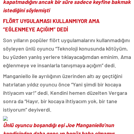
kapatmadığını ancak bir süre sadece keyfine bakmak
istediğini söylemişti
FLÖRT UYGULAMASI KULLANMIYOR AMA
“EĞLENMEYE AÇIĞIM” DEDİ
Son yılların popüler flört uygulamalarını kullanmadığını
söyleyen ünlü oyuncu “Teknoloji konusunda kötüyüm,
bu yüzden yanlış yerlere tıklayacağımdan eminim. Ama
eğlenmeye ve insanlarla tanışmaya açığım” dedi.
Manganiello ile ayrılığının üzerinden altı ay geçtiğini
hatırlatan yıldız oyuncu önce “Yani şimdi bir kocaya
ihtiyacım var!” dedi. Kendini hemen düzelten Vergara
sonra da “Hayır, bir kocaya ihtiyacım yok, bir tane
istiyorum” deyiverdi.
Ünlü oyuncu boşandığı eşi Joe Manganiello’nun
kendisinden daha genç ve henüz baba olmamış