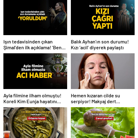
Işın tedavisinden çıkan
Balık Ayhan’ın son durumu!
Şimal’den ilk açıklama! ‘Ben
Kızı ‘acil’ diyerek paylaştı
çok yoruldum’
Hemen kızaran cilde su
Ayla filmine ilham olmuştu!
serpiyor! Makyaj dert
Koreli Kim Eunja hayatını
olmayacak, 2 ürün yetiyor
kaybetti