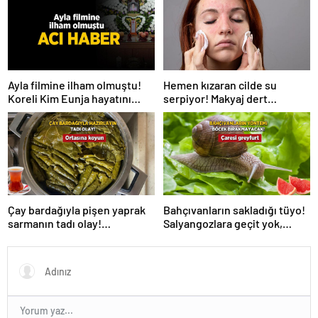
Hemen kızaran cilde su
Ayla filmine ilham olmuştu!
serpiyor! Makyaj dert
Koreli Kim Eunja hayatını
olmayacak, 2 ürün yetiyor
kaybetti
Çay bardağıyla pişen yaprak
Bahçıvanların sakladığı tüyo!
sarmanın tadı olay!
Salyangozlara geçit yok,
Tencerenin ortasına koyun
çaresi turuncu kabukta