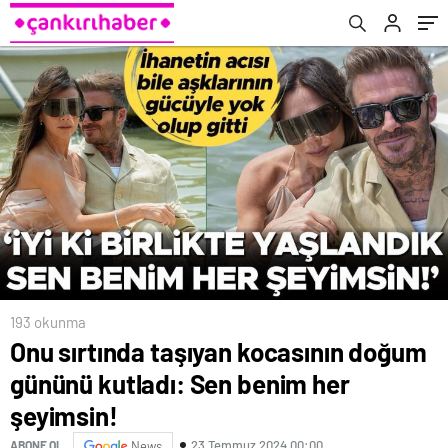
193 okunma
Onu sırtında taşıyan kocasının doğum
gününü kutladı: Sen benim her
şeyimsin!
23 Temmuz 2024 00:00
ABONE OL
News