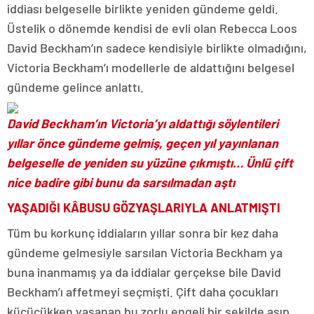
iddiası belgeselle birlikte yeniden gündeme geldi.
Üstelik o dönemde kendisi de evli olan Rebecca Loos
David Beckham’ın sadece kendisiyle birlikte olmadığını,
Victoria Beckham’ı modellerle de aldattığını belgesel
gündeme gelince anlattı.
David Beckham’ın Victoria’yı aldattığı söylentileri
yıllar önce gündeme gelmiş, geçen yıl yayınlanan
belgeselle de yeniden su yüzüne çıkmıştı… Ünlü çift
nice badire gibi bunu da sarsılmadan aştı
YAŞADIĞI KÂBUSU GÖZYAŞLARIYLA ANLATMIŞTI
Tüm bu korkunç iddiaların yıllar sonra bir kez daha
gündeme gelmesiyle sarsılan Victoria Beckham ya
buna inanmamış ya da iddialar gerçekse bile David
Beckham’ı affetmeyi seçmişti. Çift daha çocukları
küçücükken yaşanan bu zorlu engeli bir şekilde aşıp