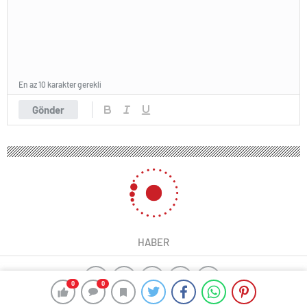
En az 10 karakter gerekli
Gönder
HABER
0
0
ajax alarm