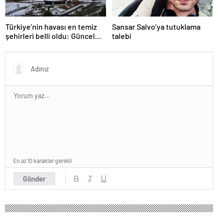
Türkiye’nin havası en temiz
Sansar Salvo’ya tutuklama
şehirleri belli oldu: Güncel
talebi
liste açıklandı! İlk 3 şehir
herkesi şaşırtıyor…
En az 10 karakter gerekli
Gönder