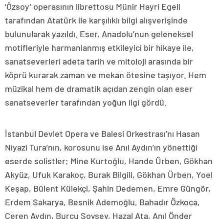
‘Özsoy’ operasının librettosu Münir Hayri Egeli
tarafından Atatürk ile karşılıklı bilgi alışverişinde
bulunularak yazıldı. Eser, Anadolu’nun geleneksel
motifleriyle harmanlanmış etkileyici bir hikaye ile,
sanatseverleri adeta tarih ve mitoloji arasında bir
köprü kurarak zaman ve mekan ötesine taşıyor. Hem
müzikal hem de dramatik açıdan zengin olan eser
sanatseverler tarafından yoğun ilgi gördü.
İstanbul Devlet Opera ve Balesi Orkestrası’nı Hasan
Niyazi Tura’nın, korosunu ise Anıl Aydın’ın yönettiği
eserde solistler; Mine Kurtoğlu, Hande Ürben, Gökhan
Akyüz, Ufuk Karakoç, Burak Bilgili, Gökhan Ürben, Yoel
Keşap, Bülent Külekçi, Şahin Dedemen, Emre Güngör,
Erdem Sakarya, Besnik Ademoğlu, Bahadır Özkoca,
Ceren Aydın, Burcu Soysev, Hazal Ata, Anıl Önder