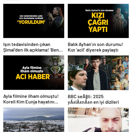
Işın tedavisinden çıkan
Balık Ayhan’ın son durumu!
Şimal’den ilk açıklama! ‘Ben
Kızı ‘acil’ diyerek paylaştı
çok yoruldum’
Ayla filmine ilham olmuştu!
BBC seÃ§ti: 2025
Koreli Kim Eunja hayatını
yÄ±lÄ±nÄ±n en iyi dizileri
kaybetti