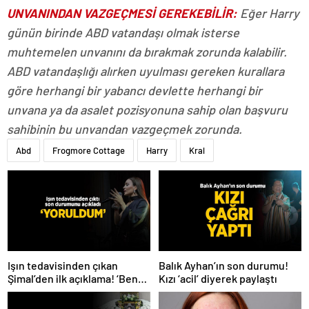
UNVANINDAN VAZGEÇMESİ GEREKEBİLİR:
Eğer Harry
günün birinde ABD vatandaşı olmak isterse
muhtemelen unvanını da bırakmak zorunda kalabilir.
ABD vatandaşlığı alırken uyulması gereken kurallara
göre herhangi bir yabancı devlette herhangi bir
unvana ya da asalet pozisyonuna sahip olan başvuru
sahibinin bu unvandan vazgeçmek zorunda.
Abd
Frogmore Cottage
Harry
Kral
Işın tedavisinden çıkan
Balık Ayhan’ın son durumu!
Şimal’den ilk açıklama! ‘Ben
Kızı ‘acil’ diyerek paylaştı
çok yoruldum’