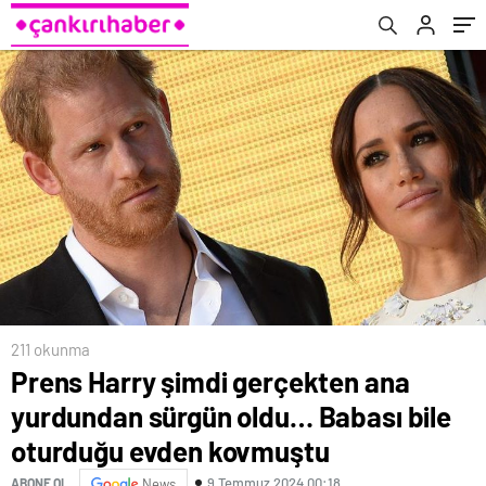
kovmuştu
211 okunma
Prens Harry şimdi gerçekten ana
yurdundan sürgün oldu… Babası bile
oturduğu evden kovmuştu
9 Temmuz 2024 00:18
ABONE OL
News