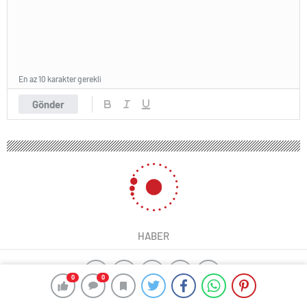
En az 10 karakter gerekli
Gönder
HABER
0
0
ajax alarm