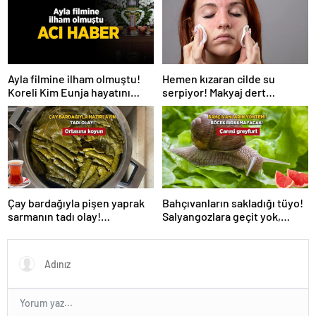
Hemen kızaran cilde su
Ayla filmine ilham olmuştu!
serpiyor! Makyaj dert
Koreli Kim Eunja hayatını
olmayacak, 2 ürün yetiyor
kaybetti
Çay bardağıyla pişen yaprak
Bahçıvanların sakladığı tüyo!
sarmanın tadı olay!
Salyangozlara geçit yok,
Tencerenin ortasına koyun
çaresi turuncu kabukta