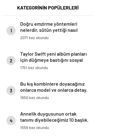
KATEGORİNİN POPÜLERLERİ
Doğru emzirme yöntemleri
nelerdir, sütün yettiği nasıl
1
anlaşılır?
2071 kez okundu
Taylor Swift yeni albüm planları
için düğmeye bastığını sosyal
2
medyadan duyurdu!
1751 kez okundu
Bu kış kombinlere doyacağınız
onlarca model ve onlarca detay.
3
1650 kez okundu
Annelik duygusunun ortak
tanımı diyebileceğimiz 10 başlık.
4
1559 kez okundu