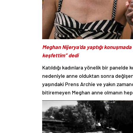
Meghan Nijerya’da yaptığı konuşmada 
keşfettim” dedi
Katıldığı kadınlara yönelik bir panel
nedeniyle anne olduktan sonra değişen h
yaşındaki Prens Archie ve yakın zamanda 
bitiremeyen Meghan anne olmanın hep h