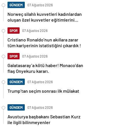
GÜNDEM
07 Ağustos 2026
Norweç silahlı kuvvetleri kadınlardan
oluşan özel kuvvetler eğitimlerini
başlattı.
SPOR
07 Ağustos 2026
Cristiano Ronaldo’nun akıllara zarar
tüm kariyerinin istatistiğini çıkardık !
SPOR
07 Ağustos 2026
Galatasaray’a kötü haber! Monaco’dan
flaş Onyekuru kararı.
GÜNDEM
07 Ağustos 2026
Trump’tan seçim sonrası ilk mülakat
GÜNDEM
07 Ağustos 2026
Avusturya başbakanı Sebastian Kurz
ile ilgili bilinmeyenler