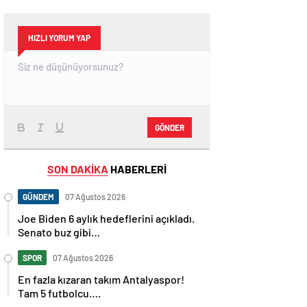
HIZLI YORUM YAP
GÖNDER
SON DAKİKA
HABERLERİ
GÜNDEM
07 Ağustos 2026
Joe Biden 6 aylık hedeflerini açıkladı.
Senato buz gibi…
SPOR
07 Ağustos 2026
En fazla kızaran takım Antalyaspor!
Tam 5 futbolcu….