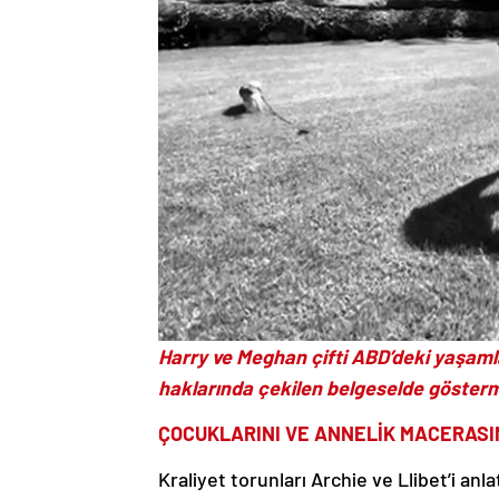
Harry ve Meghan çifti ABD’deki yaşamla
haklarında çekilen belgeselde gösterm
ÇOCUKLARINI VE ANNELİK MACERASI
Kraliyet torunları Archie ve Llibet’i a
ve kızını çok konuşkan ve tatlı diyerek a