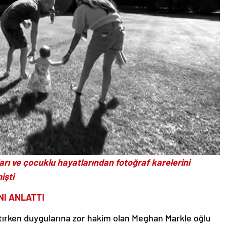
rı ve çocuklu hayatlarından fotoğraf karelerini
işti
NI ANLATTI
nlatırken duygularına zor hakim olan Meghan Markle oğlu
nlattı ve iki çocuklu bir anne olarak ABD’deki hayatıyla