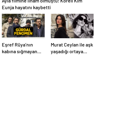
Eunja hayatını kaybetti
Eşref Rüya’nın
Murat Ceylan ile aşk
kabına sığmayan
yaşadığı ortaya
karakteri! Gürdal
çıktı! Gizem Güneş
fenomen olma
kimdir, kaç yaşında
yolunda
ve aslen nereli?