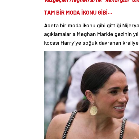
TAM BİR MODA İKONU GİBİ…
Adeta bir moda ikonu gibi gittiği Nijery
açıklamalarla Meghan Markle gezinin yıl
kocası Harry’ye soğuk davranan kraliye