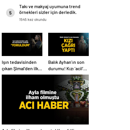
Takı ve makyaj uyumuna trend
örnekleri sizler için derledik.
5
1545 kez okundu
Işın tedavisinden
Balık Ayhan’ın son
çıkan Şimal’den ilk
durumu! Kızı ‘acil’
açıklama! ‘Ben çok
diyerek paylaştı
yoruldum’
Ayla filmine ilham olmuştu! Koreli Kim