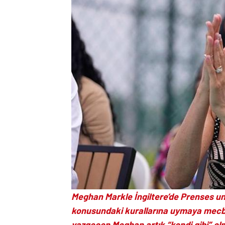
Meghan Markle İngiltere’de Prenses un
konusundaki kurallarına uymaya mecbu
vazgeçen Meghan artık “kendi gibi” olm