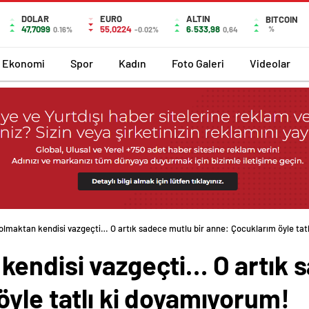
DOLAR
EURO
ALTIN
BITCOIN
47,7099
55,0224
6.533,98
%
0.16%
-0.02%
0,64
Ekonomi
Spor
Kadın
Foto Galeri
Videolar
olmaktan kendisi vazgeçti… O artık sadece mutlu bir anne: Çocuklarım öyle tat
kendisi vazgeçti… O artık 
yle tatlı ki doyamıyorum!