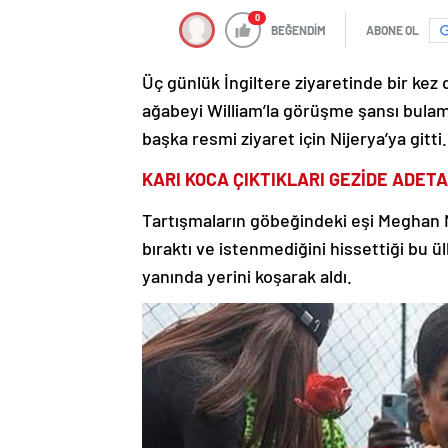
0
BEĞENDİM
ABONE OL
Üç günlük İngiltere ziyaretinde bir kez 
ağabeyi William’la görüşme şansı bulam
başka resmi ziyaret için Nijerya’ya gitti.
KARI KOCA ÇIKTIKLARI GEZİDE ADET
Tartışmaların göbeğindeki eşi Meghan Ma
bıraktı ve istenmediğini hissettiği bu 
yanında yerini koşarak aldı.