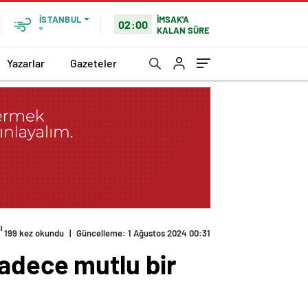
İMSAK'A
İSTANBUL
02:00
KALAN SÜRE
°
Yazarlar
Gazeteler
lı ki doyamıyorum!
sadece mutlu bir