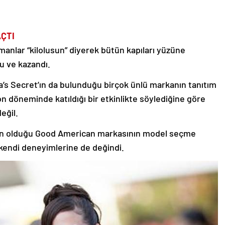
ÇTI
manlar “kilolusun” diyerek bütün kapıları yüzüne
 ve kazandı.
ia’s Secret’ın da bulunduğu birçok ünlü markanın tanıtım
n döneminde katıldığı bir etkinlikte söylediğine göre
eğil.
ian olduğu Good American markasının model seçme
kendi deneyimlerine de değindi.