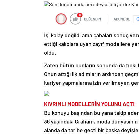
0
BEĞENDİM
ABONE OL
İşi kolay değildi ama çabaları sonuç v
ettiği kalıplara uyan zayıf modellere ye
oldu.
Zaten bütün bunların sonunda da tıpkı ke
Onun attığı ilk adımların ardından geçmi
kariyer yapmalarına izin verilmeyen ge
KIVRIMLI MODELLERİN YOLUNU AÇTI
Bu konuyu başından bu yana takip edenl
36 yaşındaki Graham, moda dünyasının s
alanda da tarihe geçti bir başka deyişle