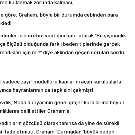
zeme kullanmak zorunda kalması.
le göre. Graham, böyle bir durumda cebinden para
kledi.
denler için üretim yaptığını hatırlatarak “Bu şişmanlık
a ölçüsü olduğunda farklı beden tiplerinde gerçek
dıkları için mi?” diye aklından geçen soruları sordu.
bi sadece zayıf modellere kapılarını açan kuruluşlarla
yınca hayranlarının da tepkisini çekmişti.
 sevdik. Moda dünyasının genel geçer kurallarına boyun
ıklarını belli ettiler Graham’a.
dınların sözcüsü olarak tanınsa da yine de sürekli
i ifade etmişti. Graham “Durmadan ‘büyük beden