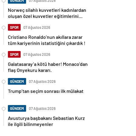
GÜNDEM
07 Ağustos 2026
Norweç silahlı kuvvetleri kadınlardan
oluşan özel kuvvetler eğitimlerini
başlattı.
SPOR
07 Ağustos 2026
Cristiano Ronaldo’nun akıllara zarar
tüm kariyerinin istatistiğini çıkardık !
SPOR
07 Ağustos 2026
Galatasaray’a kötü haber! Monaco’dan
flaş Onyekuru kararı.
GÜNDEM
07 Ağustos 2026
Trump’tan seçim sonrası ilk mülakat
GÜNDEM
07 Ağustos 2026
Avusturya başbakanı Sebastian Kurz
ile ilgili bilinmeyenler