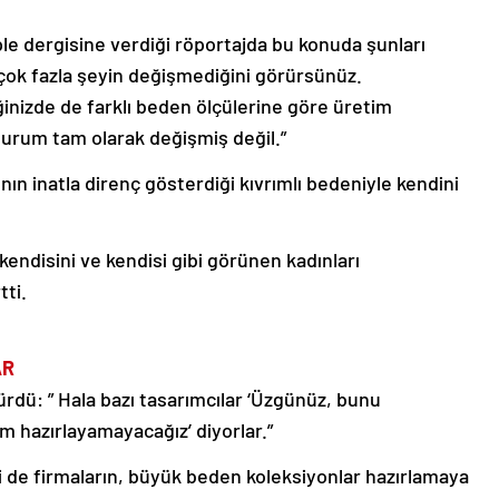
e dergisine verdiği röportajda bu konuda şunları
çok fazla şeyin değişmediğini görürsünüz.
iğinizde de farklı beden ölçülerine göre üretim
durum tam olarak değişmiş değil.”
n inatla direnç gösterdiği kıvrımlı bedeniyle kendini
endisini ve kendisi gibi görünen kadınları
tti.
AR
rdü: ” Hala bazı tasarımcılar ‘Üzgünüz, bunu
 hazırlayamayacağız’ diyorlar.”
 de firmaların, büyük beden koleksiyonlar hazırlamaya