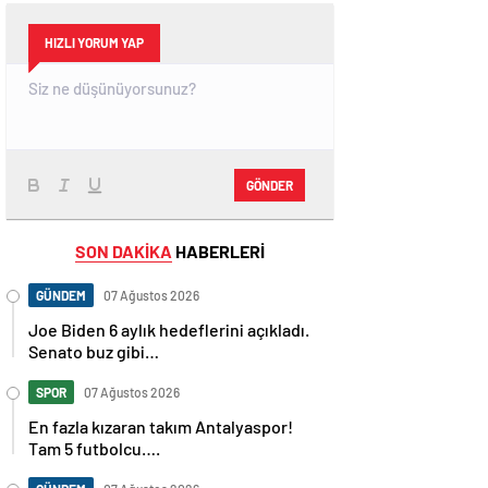
HIZLI YORUM YAP
GÖNDER
SON DAKİKA
HABERLERİ
GÜNDEM
07 Ağustos 2026
Joe Biden 6 aylık hedeflerini açıkladı.
Senato buz gibi…
SPOR
07 Ağustos 2026
En fazla kızaran takım Antalyaspor!
Tam 5 futbolcu….