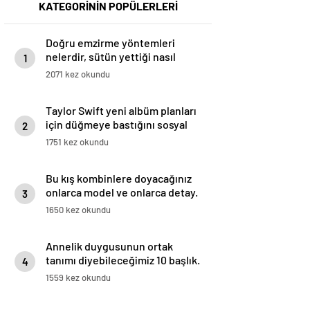
KATEGORİNİN POPÜLERLERİ
Doğru emzirme yöntemleri
nelerdir, sütün yettiği nasıl
1
anlaşılır?
2071 kez okundu
Taylor Swift yeni albüm planları
için düğmeye bastığını sosyal
2
medyadan duyurdu!
1751 kez okundu
Bu kış kombinlere doyacağınız
onlarca model ve onlarca detay.
3
1650 kez okundu
Annelik duygusunun ortak
tanımı diyebileceğimiz 10 başlık.
4
1559 kez okundu