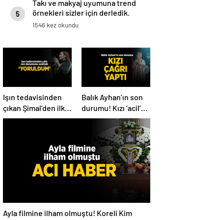
Takı ve makyaj uyumuna trend
örnekleri sizler için derledik.
5
1546 kez okundu
Işın tedavisinden
Balık Ayhan’ın son
çıkan Şimal’den ilk
durumu! Kızı ‘acil’
açıklama! ‘Ben çok
diyerek paylaştı
yoruldum’
Ayla filmine ilham olmuştu! Koreli Kim