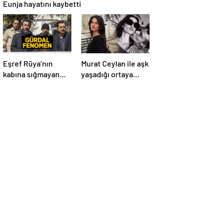
Eunja hayatını kaybetti
Eşref Rüya’nın
Murat Ceylan ile aşk
kabına sığmayan
yaşadığı ortaya
karakteri! Gürdal
çıktı! Gizem Güneş
fenomen olma
kimdir, kaç yaşında
yolunda
ve aslen nereli?