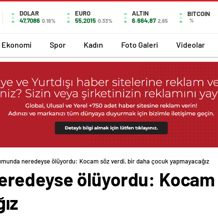
DOLAR
EURO
ALTIN
BITCOIN
47,7086
55,2015
6.664,87
%
0.16%
0.33%
2,65
Ekonomi
Spor
Kadın
Foto Galeri
Videolar
munda neredeyse ölüyordu: Kocam söz verdi, bir daha çocuk yapmayacağız
edeyse ölüyordu: Kocam sö
ız