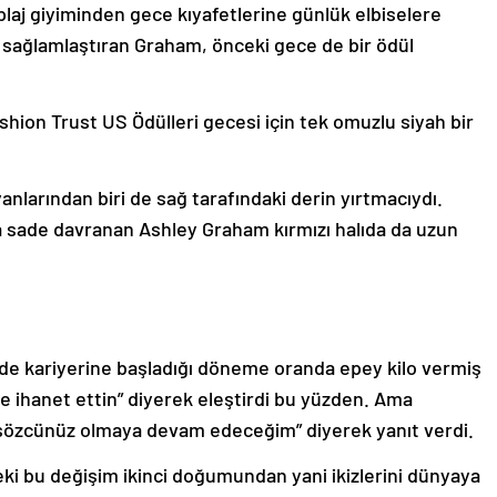
 plaj giyiminden gece kıyafetlerine günlük elbiselere
i sağlamlaştıran Graham, önceki gece de bir ödül
hion Trust US Ödülleri gecesi için tek omuzlu siyah bir
anlarından biri de sağ tarafındaki derin yırtmacıydı.
a sade davranan Ashley Graham kırmızı halıda da uzun
de kariyerine başladığı döneme oranda epey kilo vermiş
e ihanet ettin” diyerek eleştirdi bu yüzden. Ama
n sözcünüz olmaya devam edeceğim” diyerek yanıt verdi.
i bu değişim ikinci doğumundan yani ikizlerini dünyaya