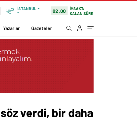
İMSAK'A
İSTANBUL
02:00
KALAN SÜRE
°
Yazarlar
Gazeteler
z verdi, bir daha