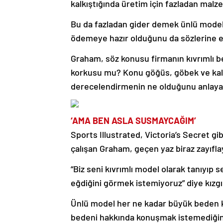
kalkıştığında üretim için fazladan mal
Bu da fazladan gider demek ünlü mode
ödemeye hazır olduğunu da sözlerine e
Graham, söz konusu firmanın kıvrımlı be
korkusu mu? Konu göğüs, göbek ve kalç
derecelendirmenin ne olduğunu anlayama
‘AMA BEN ASLA SUSMAYCAĞIM’
Sports Illustrated, Victoria’s Secret gi
çalışan Graham, geçen yaz biraz zayıfla
“Biz seni kıvrımlı model olarak tanıyıp
eğdiğini görmek istemiyoruz” diye kızgınl
Ünlü model her ne kadar büyük beden ka
bedeni hakkında konuşmak istemediğin