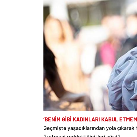
‘BENİM GİBİ KADINLARI KABUL ETME
Geçmişte yaşadıklarından yola çıkarak ha
üretmeyi reddettiğini ileri sürdü.