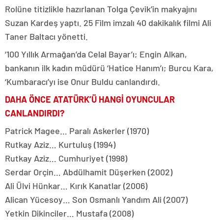
Rolüne titizlikle hazırlanan Tolga Çevik’in makyajını
Suzan Kardeş yaptı. 25 Film imzalı 40 dakikalık filmi Ali
Taner Baltacı yönetti.
‘100 Yıllık Armağan’da Celal Bayar’ı; Engin Alkan,
bankanın ilk kadın müdürü ‘Hatice Hanım’ı; Burcu Kara,
‘Kumbaracı’yı ise Onur Buldu canlandırdı.
DAHA ÖNCE ATATÜRK’Ü HANGİ OYUNCULAR
CANLANDIRDI?
Patrick Magee… Paralı Askerler (1970)
Rutkay Aziz… Kurtuluş (1994)
Rutkay Aziz… Cumhuriyet (1998)
Serdar Orçin… Abdülhamit Düşerken (2002)
Ali Ülvi Hünkar… Kırık Kanatlar (2006)
Alican Yücesoy… Son Osmanlı Yandım Ali (2007)
Yetkin Dikinciler… Mustafa (2008)