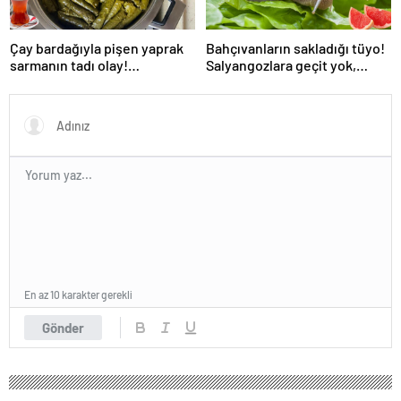
Çay bardağıyla pişen yaprak
Bahçıvanların sakladığı tüyo!
sarmanın tadı olay!
Salyangozlara geçit yok,
Tencerenin ortasına koyun
çaresi turuncu kabukta
En az 10 karakter gerekli
Gönder