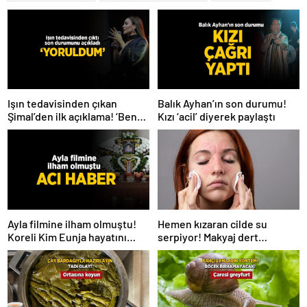
Işın tedavisinden çıkan
Balık Ayhan’ın son durumu!
Şimal’den ilk açıklama! ‘Ben
Kızı ‘acil’ diyerek paylaştı
çok yoruldum’
Hemen kızaran cilde su
Ayla filmine ilham olmuştu!
serpiyor! Makyaj dert
Koreli Kim Eunja hayatını
olmayacak, 2 ürün yetiyor
kaybetti