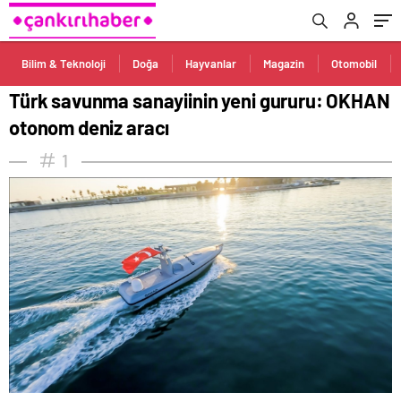
Bilim & Teknoloji
Doğa
Hayvanlar
Magazin
Otomobil
Türk savunma sanayiinin yeni gururu: OKHAN
otonom deniz aracı
1