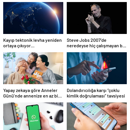
Kayıp tektonik levha yeniden
Steve Jobs 2007’de
ortaya çıkıyor…
neredeyse hiç çalışmayan bir
iPhone ile sahneye çıktı: Onu
kurtaran bu senaryo oldu!
Yapay zekaya göre Anneler
Dolandırıcılığa karşı “çoklu
Günü’nde annenize en az bir
kimlik doğrulaması” tavsiyesi
kez vermeniz gereken
hediye!