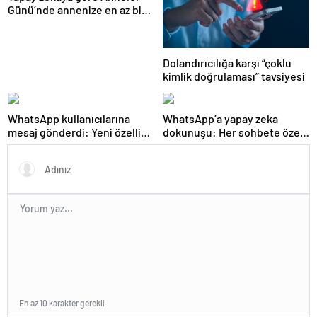
Günü’nde annenize en az bir
kez vermeniz gereken
hediye!
Dolandırıcılığa karşı “çoklu
kimlik doğrulaması” tavsiyesi
WhatsApp kullanıcılarına
WhatsApp’a yapay zeka
mesaj gönderdi: Yeni özellik
dokunuşu: Her sohbete özel
tanımlandı
olacak
En az 10 karakter gerekli