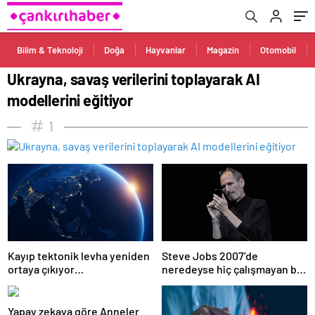
Bilim & Teknoloji
Doğa
Hayvanlar
Magazin
Otomobil
Ukrayna, savaş verilerini toplayarak AI
modellerini eğitiyor
1
Kayıp tektonik levha yeniden
Steve Jobs 2007’de
ortaya çıkıyor…
neredeyse hiç çalışmayan bir
iPhone ile sahneye çıktı: Onu
kurtaran bu senaryo oldu!
Yapay zekaya göre Anneler