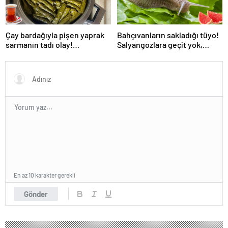
Çay bardağıyla pişen yaprak
Bahçıvanların sakladığı tüyo!
sarmanın tadı olay!
Salyangozlara geçit yok,
Tencerenin ortasına koyun
çaresi turuncu kabukta
En az 10 karakter gerekli
Gönder