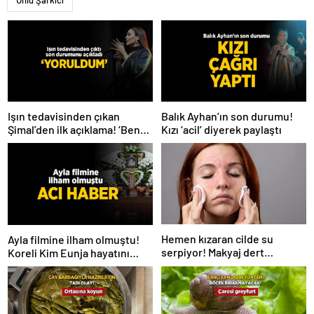
Işın tedavisinden çıkan
Balık Ayhan’ın son durumu!
Şimal’den ilk açıklama! ‘Ben
Kızı ‘acil’ diyerek paylaştı
çok yoruldum’
Hemen kızaran cilde su
Ayla filmine ilham olmuştu!
serpiyor! Makyaj dert
Koreli Kim Eunja hayatını
olmayacak, 2 ürün yetiyor
kaybetti