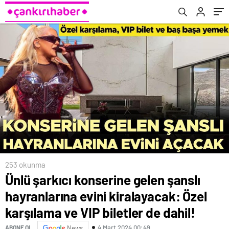
karşılama ve VIP biletler de dahil!
253 okunma
Ünlü şarkıcı konserine gelen şanslı
hayranlarına evini kiralayacak: Özel
karşılama ve VIP biletler de dahil!
4 Mart 2024 00:49
ABONE OL
News