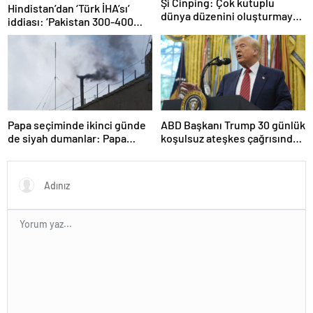
Şi Cinping: Çok kutuplu
Hindistan’dan ‘Türk İHA’sı’
dünya düzenini oluşturmaya
iddiası: ‘Pakistan 300-400
hazırız
tanesi ile 36 noktaya sızdı’
Papa seçiminde ikinci günde
ABD Başkanı Trump 30 günlük
de siyah dumanlar: Papa
koşulsuz ateşkes çağrısında
üçüncü turda da seçilemedi
bulundu