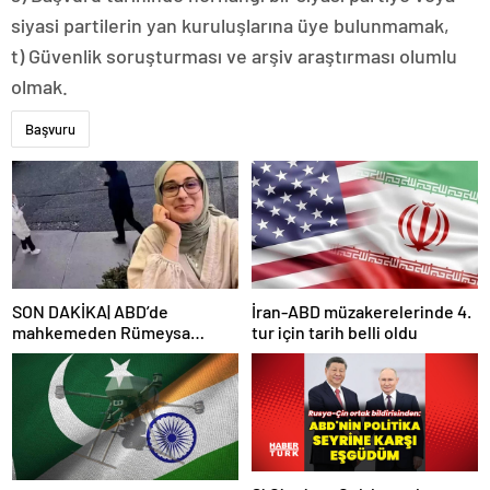
siyasi partilerin yan kuruluşlarına üye bulunmamak,
t) Güvenlik soruşturması ve arşiv araştırması olumlu
olmak.
Başvuru
SON DAKİKA| ABD’de
İran-ABD müzakerelerinde 4.
mahkemeden Rümeysa
tur için tarih belli oldu
Öztürk kararı: Serbest
bırakıldı!