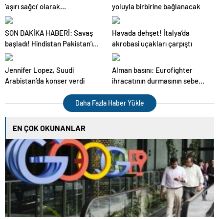
‘aşırı sağcı’ olarak
yoluyla birbirine bağlanacak
sınıflandırılmasına ilişkin
kararın yürütmesini durdurdu
SON DAKİKA HABERİ: Savaş
Havada dehşet! İtalya’da
başladı! Hindistan Pakistan’ı
akrobasi uçakları çarpıştı
vurdu
Jennifer Lopez, Suudi
Alman basını: Eurofighter
Arabistan’da konser verdi
ihracatının durmasının sebebi
İmamoğlu
Daha Fazla Haber Yükle
EN ÇOK OKUNANLAR