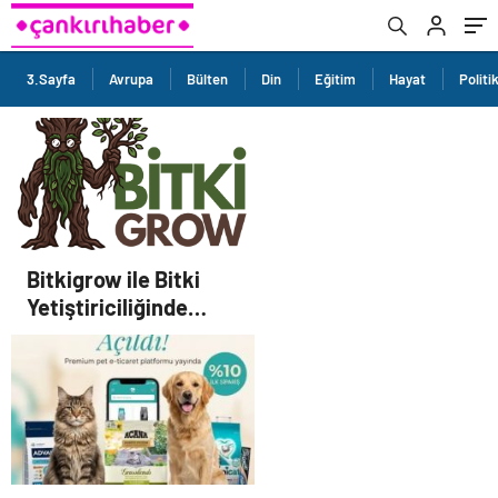
3.Sayfa
Avrupa
Bülten
Din
Eğitim
Hayat
Politi
Bitkigrow ile Bitki
Yetiştiriciliğinde
Doğru Ekipman ve
Ürün Seçimi