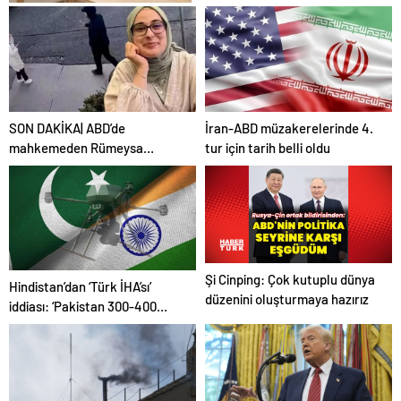
Aradığınız Tüm AÖF Sınav
Soruları ve Canlı
Açıköğretim Forumu
Burada
SON DAKİKA| ABD’de
İran-ABD müzakerelerinde 4.
mahkemeden Rümeysa
tur için tarih belli oldu
Öztürk kararı: Serbest
bırakıldı!
Şi Cinping: Çok kutuplu dünya
Hindistan’dan ‘Türk İHA’sı’
düzenini oluşturmaya hazırız
iddiası: ‘Pakistan 300-400
tanesi ile 36 noktaya sızdı’