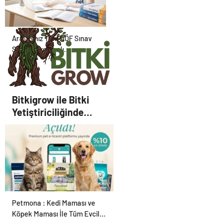
Karar Duruşmasına Çevrildi
Aradığınız Tüm AÖF Sınav
Soruları ve Canlı
Açıköğretim Forumu
Burada
Bitkigrow ile Bitki
Yetiştiriciliğinde
Doğru Ekipman ve
Ürün Seçimi
Petmona : Kedi Maması ve
Köpek Maması İle Tüm Evcil