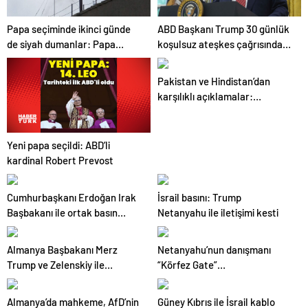
Papa seçiminde ikinci günde
ABD Başkanı Trump 30 günlük
de siyah dumanlar: Papa
koşulsuz ateşkes çağrısında
üçüncü turda da seçilemedi
bulundu
Pakistan ve Hindistan’dan
karşılıklı açıklamalar:
Tansiyon yüksek
Yeni papa seçildi: ABD’li
kardinal Robert Prevost
Cumhurbaşkanı Erdoğan Irak
İsrail basını: Trump
Başbakanı ile ortak basın
Netanyahu ile iletişimi kesti
toplantısı düzenledi
Almanya Başbakanı Merz
Netanyahu’nun danışmanı
Trump ve Zelenskiy ile
“Körfez Gate”
görüştü
soruşturmasında yeniden
tutuklandı
Almanya’da mahkeme, AfD’nin
Güney Kıbrıs ile İsrail kablo