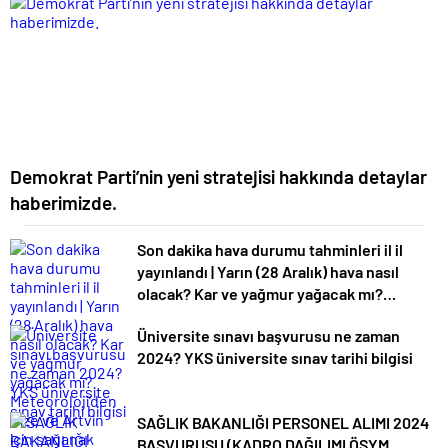
Demokrat Parti’nin yeni stratejisi hakkında detaylar
haberimizde.
Son dakika hava durumu tahminleri il il
yayınlandı | Yarın (28 Aralık) hava nasıl
olacak? Kar ve yağmur yağacak mı?
Meteoroloji’den Rize ve Artvin için sağanak
Üniversite sınavı başvurusu ne zaman
uyarısı!
2024? YKS üniversite sınav tarihi bilgisi
SAĞLIK BAKANLIĞI PERSONEL ALIMI 2024
BAŞVURUSU (KADRO DAĞILIMI ÖSYM