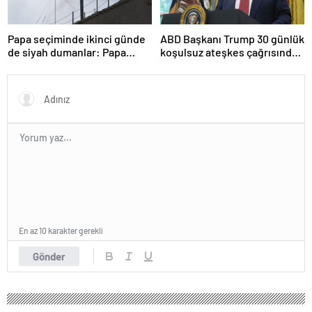
Papa seçiminde ikinci günde
ABD Başkanı Trump 30 günlük
de siyah dumanlar: Papa
koşulsuz ateşkes çağrısında
üçüncü turda da seçilemedi
bulundu
En az 10 karakter gerekli
Gönder