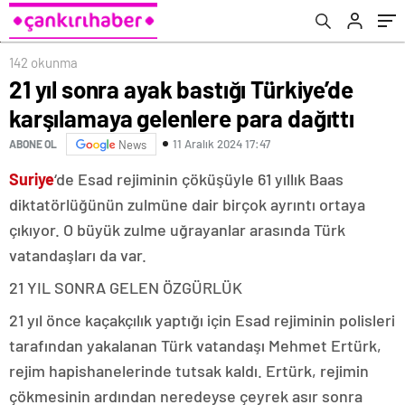
142 okunma
21 yıl sonra ayak bastığı Türkiye’de
karşılamaya gelenlere para dağıttı
11 Aralık 2024 17:47
ABONE OL
News
Suriye
‘de Esad rejiminin çöküşüyle 61 yıllık Baas
diktatörlüğünün zulmüne dair birçok ayrıntı ortaya
çıkıyor. O büyük zulme uğrayanlar arasında Türk
vatandaşları da var.
21 YIL SONRA GELEN ÖZGÜRLÜK
21 yıl önce kaçakçılık yaptığı için Esad rejiminin polisleri
tarafından yakalanan Türk vatandaşı Mehmet Ertürk,
rejim hapishanelerinde tutsak kaldı. Ertürk, rejimin
çökmesinin ardından neredeyse çeyrek asır sonra