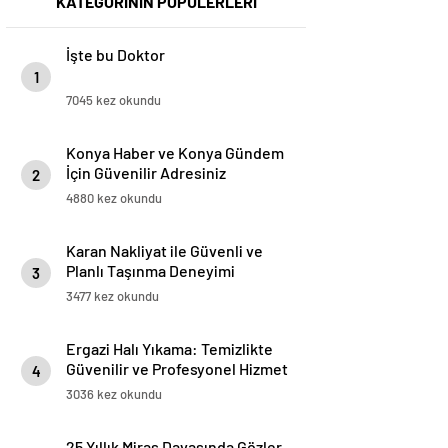
KATEGORİNİN POPÜLERLERİ
İşte bu Doktor
1
7045 kez okundu
Konya Haber ve Konya Gündem
İçin Güvenilir Adresiniz
2
4880 kez okundu
Karan Nakliyat ile Güvenli ve
Planlı Taşınma Deneyimi
3
3477 kez okundu
Ergazi Halı Yıkama: Temizlikte
Güvenilir ve Profesyonel Hizmet
4
3036 kez okundu
25 Yıllık Miras Davasında Gözler