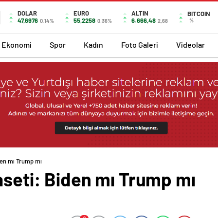
DOLAR
EURO
ALTIN
BITCOIN
47,6976
55,2258
6.666,48
%
0.14%
0.36%
2,68
Ekonomi
Spor
Kadın
Foto Galeri
Videolar
den mı Trump mı
aseti: Biden mı Trump mı