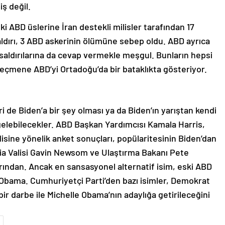
ş değil.
i ABD üslerine İran destekli milisler tarafından 17
aldırı, 3 ABD askerinin ölümüne sebep oldu. ABD ayrıca
e saldırılarına da cevap vermekle meşgul. Bunların hepsi
seçmene ABD’yi Ortadoğu’da bir bataklıkta gösteriyor.
 de Biden’a bir şey olması ya da Biden’ın yarıştan kendi
elebilecekler. ABD Başkan Yardımcısı Kamala Harris,
sine yönelik anket sonuçları, popülaritesinin Biden’dan
ia Valisi Gavin Newsom ve Ulaştırma Bakanı Pete
arından. Ancak en sansasyonel alternatif isim, eski ABD
Obama. Cumhuriyetçi Parti’den bazı isimler, Demokrat
ir darbe ile Michelle Obama’nın adaylığa getirileceğini