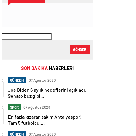
GÖNDER
SON DAKİKA
HABERLERİ
GÜNDEM
07 Ağustos 2026
Joe Biden 6 aylık hedeflerini açıkladı.
Senato buz gibi…
SPOR
07 Ağustos 2026
En fazla kızaran takım Antalyaspor!
Tam 5 futbolcu….
GÜNDEM
07 Ağustos 2026