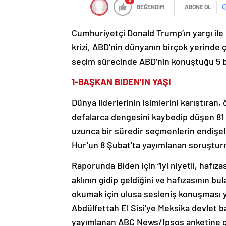
0
BEĞENDİM
ABONE OL
Cumhuriyetçi Donald Trump’ın yargı ile 
krizi, ABD’nin dünyanın birçok yerinde ç
seçim sürecinde ABD’nin konuştuğu 5 b
1-BAŞKAN BIDEN’IN YAŞI
Dünya liderlerinin isimlerini karıştıran
defalarca dengesini kaybedip düşen 81 
uzunca bir süredir seçmenlerin endişel
Hur’un 8 Şubat’ta yayımlanan soruşturm
Raporunda Biden için “iyi niyetli, hafıza
aklının gidip geldiğini ve hafızasının b
okumak için ulusa sesleniş konuşması 
Abdülfettah El Sisi’ye Meksika devlet 
yayımlanan ABC News/Ipsos anketine gör