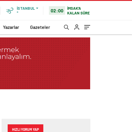
İMSAK'A
İSTANBUL
02:00
KALAN SÜRE
°
Yazarlar
Gazeteler
HIZLI YORUM YAP