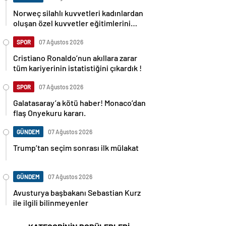
Norweç silahlı kuvvetleri kadınlardan
oluşan özel kuvvetler eğitimlerini
başlattı.
SPOR
07 Ağustos 2026
Cristiano Ronaldo’nun akıllara zarar
tüm kariyerinin istatistiğini çıkardık !
SPOR
07 Ağustos 2026
Galatasaray’a kötü haber! Monaco’dan
flaş Onyekuru kararı.
GÜNDEM
07 Ağustos 2026
Trump’tan seçim sonrası ilk mülakat
GÜNDEM
07 Ağustos 2026
Avusturya başbakanı Sebastian Kurz
ile ilgili bilinmeyenler