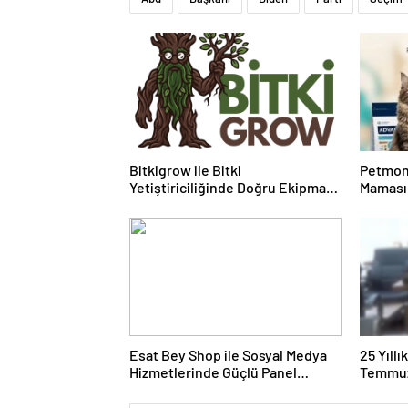
Bitkigrow ile Bitki
Petmon
Yetiştiriciliğinde Doğru Ekipman
Maması 
ve Ürün Seçimi
Ürünler
Esat Bey Shop ile Sosyal Medya
25 Yıll
Hizmetlerinde Güçlü Panel
Temmuz
Deneyimi
Duruşma