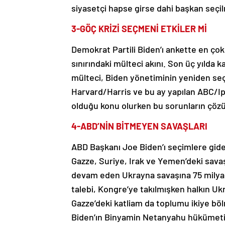
siyasetçi hapse girse dahi başkan seçil
3-GÖÇ KRİZİ SEÇMENİ ETKİLER Mİ
Demokrat Partili Biden’ı ankette en ço
sınırındaki mülteci akını. Son üç yılda k
mülteci, Biden yönetiminin yeniden seç
Harvard/Harris ve bu ay yapılan ABC/I
olduğu konu olurken bu sorunların çözü
4-ABD’NİN BİTMEYEN SAVAŞLARI
ABD Başkanı Joe Biden’ı seçimlere gide
Gazze, Suriye, Irak ve Yemen’deki savaşla
devam eden Ukrayna savaşına 75 milyar 
talebi, Kongre’ye takılmışken halkın U
Gazze’deki katliam da toplumu ikiye b
Biden’ın Binyamin Netanyahu hükümetin