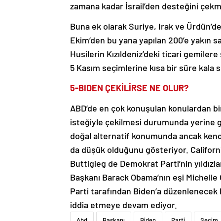
zamana kadar İsrail’den desteğini çekmi
Buna ek olarak Suriye, Irak ve Ürdün’dek
Ekim’den bu yana yapılan 200’e yakın s
Husilerin Kızıldeniz’deki ticari gemiler
5 Kasım seçimlerine kısa bir süre kala 
5-BIDEN ÇEKİLİRSE NE OLUR?
ABD’de en çok konuşulan konulardan biri
isteğiyle çekilmesi durumunda yerine g
doğal alternatif konumunda ancak kendi
da düşük olduğunu gösteriyor. Californ
Buttigieg de Demokrat Parti’nin yıldızl
Başkanı Barack Obama’nın eşi Michelle 
Parti tarafından Biden’a düzenlenecek b
iddia etmeye devam ediyor.
Abd
Başkanı
Biden
Parti
Seçim