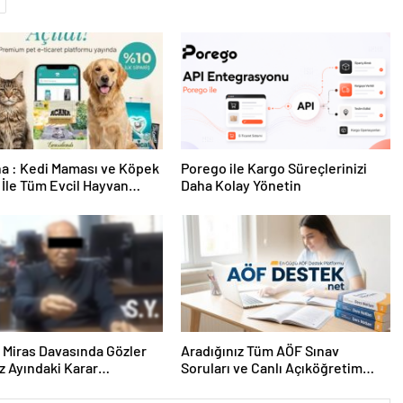
a : Kedi Maması ve Köpek
Porego ile Kargo Süreçlerinizi
İle Tüm Evcil Hayvan
Daha Kolay Yönetin
i
ık Miras Davasında Gözler
Aradığınız Tüm AÖF Sınav
 Ayındaki Karar
Soruları ve Canlı Açıköğretim
sına Çevrildi
Forumu Burada