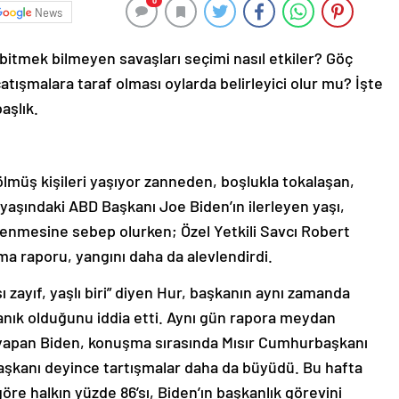
0
News
bitmek bilmeyen savaşları seçimi nasıl etkiler? Göç
atışmalara taraf olması oylarda belirleyici olur mu? İşte
aşlık.
, ölmüş kişileri yaşıyor zanneden, boşlukla tokalaşan,
yaşındaki ABD Başkanı Joe Biden’ın ilerleyen yaşı,
enmesine sebep olurken; Özel Yetkili Savcı Robert
a raporu, yangını daha da alevlendirdi.
sı zayıf, yaşlı biri” diyen Hur, başkanın aynı zamanda
ulanık olduğunu iddia etti. Aynı gün rapora meydan
yapan Biden, konuşma sırasında Mısır Cumhurbaşkanı
başkanı deyince tartışmalar daha da büyüdü. Bu hafta
e halkın yüzde 86’sı, Biden’ın başkanlık görevini