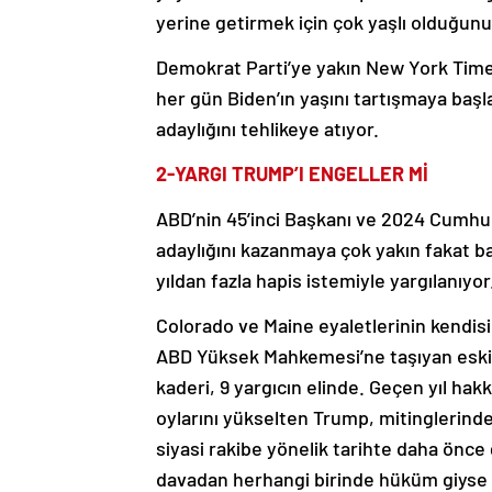
yerine getirmek için çok yaşlı olduğun
Demokrat Parti’ye yakın New York Time
her gün Biden’ın yaşını tartışmaya başl
adaylığını tehlikeye atıyor.
2-YARGI TRUMP’I ENGELLER Mİ
ABD’nin 45’inci Başkanı ve 2024 Cumhur
adaylığını kazanmaya çok yakın fakat ba
yıldan fazla hapis istemiyle yargılanıyor
Colorado ve Maine eyaletlerinin kendis
ABD Yüksek Mahkemesi’ne taşıyan eski b
kaderi, 9 yargıcın elinde. Geçen yıl hak
oylarını yükselten Trump, mitinglerinde
siyasi rakibe yönelik tarihte daha önc
davadan herhangi birinde hüküm giyse d