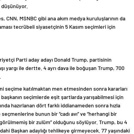
u düşünüyor.
s, CNN, MSNBC gibi ana akım medya kuruluşlarının da
aması tecrübeli siyasetçinin 5 Kasım seçimleri için
iyetçi Parti aday adayı Donald Trump, partisinin
şı yargı ile dertte. 4 ayrı dava ile boğuşan Trump, 700
.
ini seçime katılmaktan men etmesinden sonra kararları
aşkanın seçimlerde eşit şartlarda yarışabilmesi için
kında hazırlanan dört farklı iddianameden sonra hızla
 seçmenlerine bunun bir “cadı avı” ve “herhangi bir
e görülmemiş bir zulüm” olduğunu söylüyor. Trump, bu 4
ahi Başkan adaylığı tehlikeye girmeyecek. 77 yaşındaki