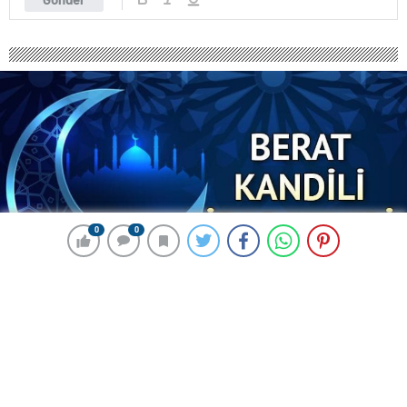
0
0
0
0
241 okunma
BERAT KANDİLİ İBADETLERİ || Berat
Gecesi yapılacak ibadetler nelerdir?