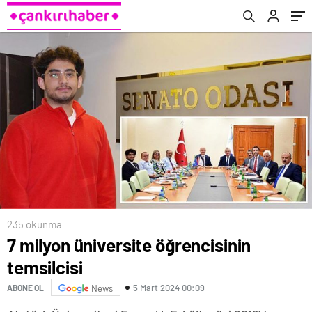
gecesi neler yapılır ve nasıl ibadet edilir?
235 okunma
7 milyon üniversite öğrencisinin
temsilcisi
5 Mart 2024 00:09
ABONE OL
News