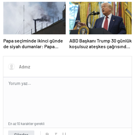
tanesi ile 36 noktaya sızdı’
Papa seçiminde ikinci günde
ABD Başkanı Trump 30 günlük
de siyah dumanlar: Papa
koşulsuz ateşkes çağrısında
üçüncü turda da seçilemedi
bulundu
En az 10 karakter gerekli
Gönder