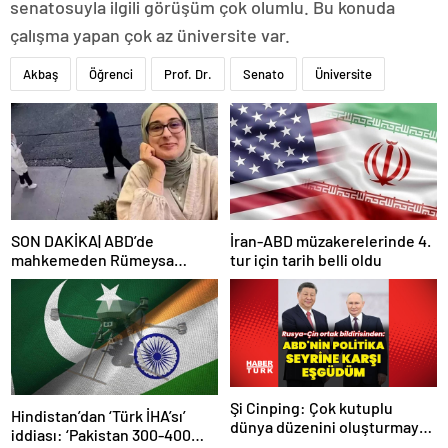
senatosuyla ilgili görüşüm çok olumlu. Bu konuda
çalışma yapan çok az üniversite var.
Akbaş
Öğrenci
Prof. Dr.
Senato
Üniversite
SON DAKİKA| ABD’de
İran-ABD müzakerelerinde 4.
mahkemeden Rümeysa
tur için tarih belli oldu
Öztürk kararı: Serbest
bırakıldı!
Şi Cinping: Çok kutuplu
Hindistan’dan ‘Türk İHA’sı’
dünya düzenini oluşturmaya
iddiası: ‘Pakistan 300-400
hazırız