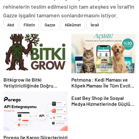
rehinelerin teslim edilmesi için tam ateşkes ve İsrail’in
Gazze işgalini tamamen sonlandırmasını istiyor.
Abd
Filistin
Gazze
Hükümet
İsrail
Bitkigrow ile Bitki
Petmona : Kedi Maması ve
Yetiştiriciliğinde Doğru
Köpek Maması İle Tüm Evcil
Ekipman ve Ürün Seçimi
Hayvan Ürünleri
Esat Bey Shop ile Sosyal
Medya Hizmetlerinde Güçlü
Panel Deneyimi
Porego ile Kargo Süreçlerinizi