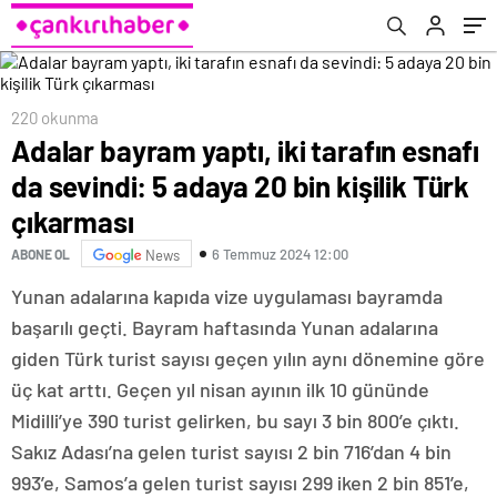
220 okunma
Adalar bayram yaptı, iki tarafın esnafı
da sevindi: 5 adaya 20 bin kişilik Türk
çıkarması
6 Temmuz 2024 12:00
ABONE OL
News
Yunan adalarına kapıda vize uygulaması bayramda
başarılı geçti. Bayram haftasında Yunan adalarına
giden Türk turist sayısı geçen yılın aynı dönemine göre
üç kat arttı. Geçen yıl nisan ayının ilk 10 gününde
Midilli’ye 390 turist gelirken, bu sayı 3 bin 800’e çıktı.
Sakız Adası’na gelen turist sayısı 2 bin 716’dan 4 bin
993’e, Samos’a gelen turist sayısı 299 iken 2 bin 851’e,