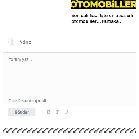
Son dakika… İşte en ucuz sıfır
otomobiller… Mutlaka
pazarlık edin
En az 10 karakter gerekli
Gönder