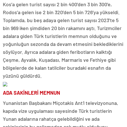
Kos’a gelen turist sayısı 2 bin 400’den 3 bin 300’e,
Rodos’a gelen ise 2 bin 320’den 5 bin 726’ya yükseldi.
Toplamda, bu beş adaya gelen turist sayısı 2023’te 5
bin 969 iken şimdiden 20 bin rakamını aştı. Turizmciler
adalara giden Türk turistlerin memnun olduğunu ve
yoğunluğun sezonda da devam etmesini beklediklerini
söylüyor. Ayrıca adalara giden feribotların kalktığı
Çeşme, Ayvalık, Kuşadası, Marmaris ve Fethiye gibi
bölgelerde de kalan tatilciler buradaki esnafın da
yüzünü güldürdü.
ADA SAKİNLERİ MEMNUN
Yunanistan Başbakanı Miçotakis Ant1 televizyonuna,
kapıda vize uygulaması sayesinde Türk turistlerin
Yunan adalarına rahatça gelebildiğini ve ada
sakinlerinin bu gelişmeden çok mutlu olduğunu