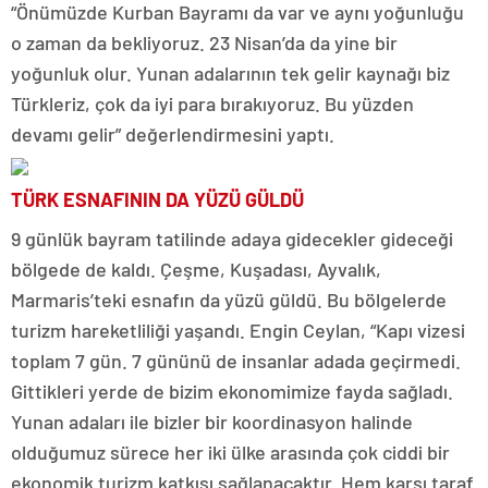
“Önümüzde Kurban Bayramı da var ve aynı yoğunluğu
o zaman da bekliyoruz. 23 Nisan’da da yine bir
yoğunluk olur. Yunan adalarının tek gelir kaynağı biz
Türkleriz, çok da iyi para bırakıyoruz. Bu yüzden
devamı gelir” değerlendirmesini yaptı.
TÜRK ESNAFININ DA YÜZÜ GÜLDÜ
9 günlük bayram tatilinde adaya gidecekler gideceği
bölgede de kaldı. Çeşme, Kuşadası, Ayvalık,
Marmaris’teki esnafın da yüzü güldü. Bu bölgelerde
turizm hareketliliği yaşandı. Engin Ceylan, “Kapı vizesi
toplam 7 gün. 7 gününü de insanlar adada geçirmedi.
Gittikleri yerde de bizim ekonomimize fayda sağladı.
Yunan adaları ile bizler bir koordinasyon halinde
olduğumuz sürece her iki ülke arasında çok ciddi bir
ekonomik turizm katkısı sağlanacaktır. Hem karşı taraf