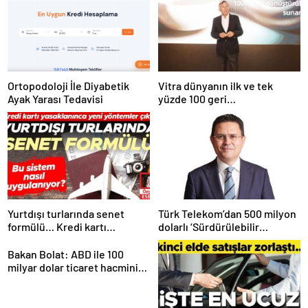
Ortopodoloji İle Diyabetik
Vitra dünyanın ilk ve tek
Ayak Yarası Tedavisi
yüzde 100 geri
dönüştürülmüş seramik
lavabosunu üretti: En çevreci
lavabo Türkiye’den
Yurtdışı turlarında senet
Türk Telekom’dan 500 milyon
formülü… Kredi kartı
dolarlı ‘Sürdürülebilir
yasaklanınca yeni yöntemler
Eurobond’ ihracı
çıktı
Bakan Bolat: ABD ile 100
milyar dolar ticaret hacmini
gerçekleştirebiliriz