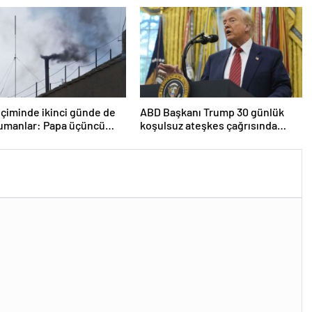
çiminde ikinci günde de
ABD Başkanı Trump 30 günlük
dumanlar: Papa üçüncü
koşulsuz ateşkes çağrısında
a seçilemedi
bulundu