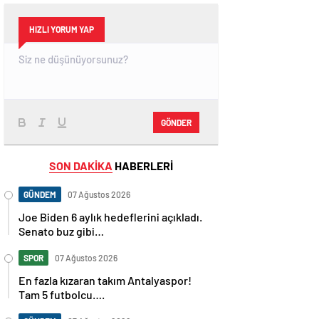
HIZLI YORUM YAP
GÖNDER
SON DAKİKA
HABERLERİ
GÜNDEM
07 Ağustos 2026
Joe Biden 6 aylık hedeflerini açıkladı.
Senato buz gibi…
SPOR
07 Ağustos 2026
En fazla kızaran takım Antalyaspor!
Tam 5 futbolcu….