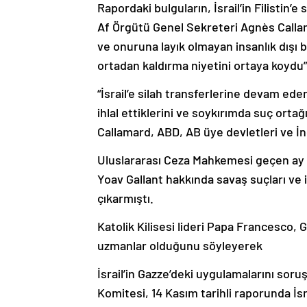
Rapordaki bulguların, İsrail’in Filistin’
Af Örgütü Genel Sekreteri Agnès Callamar
ve onuruna layık olmayan insanlık dışı bir
ortadan kaldırma niyetini ortaya koydu”
“İsrail’e silah transferlerine devam ed
ihlal ettiklerini ve soykırımda suç ortağ
Callamard, ABD, AB üye devletleri ve İng
Uluslararası Ceza Mahkemesi geçen a
Yoav Gallant hakkında savaş suçları ve 
çıkarmıştı.
Katolik Kilisesi lideri Papa Francesco, 
uzmanlar olduğunu söyleyerek
İsrail’in Gazze’deki uygulamalarını sor
Komitesi, 14 Kasım tarihli raporunda İsr