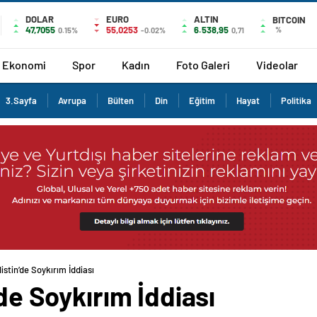
DOLAR
EURO
ALTIN
BITCOIN
47,7055
55,0253
6.538,95
%
0.15%
-0.02%
0,71
Ekonomi
Spor
Kadın
Foto Galeri
Videolar
3.Sayfa
Avrupa
Bülten
Din
Eğitim
Hayat
Politika
listin’de Soykırım İddiası
’de Soykırım İddiası