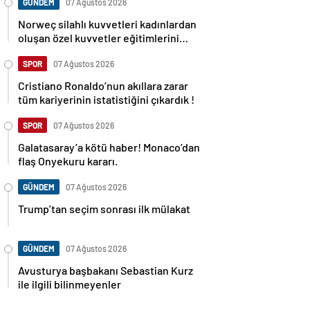
GÜNDEM
07 Ağustos 2026
Norweç silahlı kuvvetleri kadınlardan
oluşan özel kuvvetler eğitimlerini
başlattı.
SPOR
07 Ağustos 2026
Cristiano Ronaldo’nun akıllara zarar
tüm kariyerinin istatistiğini çıkardık !
SPOR
07 Ağustos 2026
Galatasaray’a kötü haber! Monaco’dan
flaş Onyekuru kararı.
GÜNDEM
07 Ağustos 2026
Trump’tan seçim sonrası ilk mülakat
GÜNDEM
07 Ağustos 2026
Avusturya başbakanı Sebastian Kurz
ile ilgili bilinmeyenler