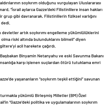
e saldırılarının soykırım olduğunu vurgulayan Uluslararası
d, “İsrail aylarca Gazze’deki Filistinlilere insan hakları
 grup gibi davranarak, Filistinlilerin fiziksel varlığını
 dedi.
en devletler artık soykırımı engelleme yükümlülüklerini
ı olma riski altında bulunduklarını bilmeli” diyen
iltere’yi acil harekete çağırdı.
y Başbakan Binyamin Netanyahu ve eski Savunma Bakanı
insanlığa karşı işlenen suçlardan ötürü tutuklama emri
Gazze’de yaşananların “soykırım teşkil ettiğini” savunan
uşturmakla yükümlü Birleşmiş Milletler (BM) Özel
ail’in “Gazze’deki politika ve uygulamalarının soykırım