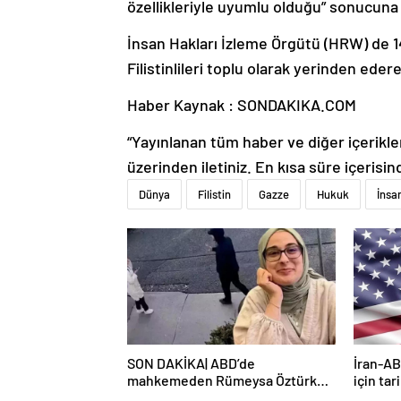
özellikleriyle uyumlu olduğu” sonucuna v
İnsan Hakları İzleme Örgütü (HRW) de 14 
Filistinlileri toplu olarak yerinden ede
Haber Kaynak : SONDAKIKA.COM
“Yayınlanan tüm haber ve diğer içerikler i
üzerinden iletiniz. En kısa süre içerisin
Dünya
Filistin
Gazze
Hukuk
İnsa
SON DAKİKA| ABD’de
İran-AB
mahkemeden Rümeysa Öztürk
için tar
kararı: Serbest bırakıldı!