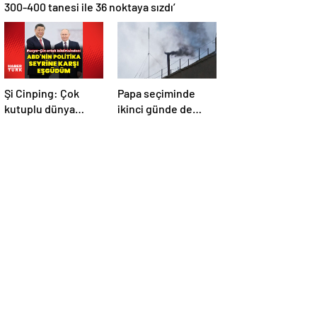
300-400 tanesi ile 36 noktaya sızdı’
Şi Cinping: Çok
Papa seçiminde
kutuplu dünya
ikinci günde de
düzenini
siyah dumanlar:
oluşturmaya hazırız
Papa üçüncü turda
da seçilemedi