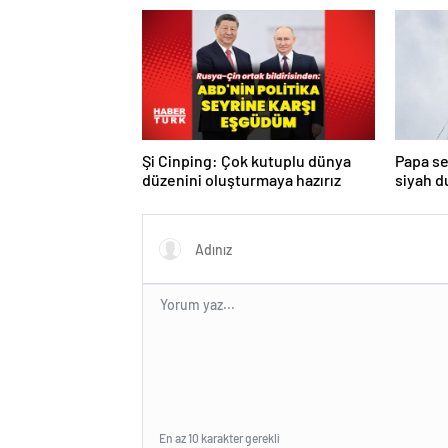
Şi Cinping: Çok kutuplu dünya
Papa se
düzenini oluşturmaya hazırız
siyah 
turda d
En az 10 karakter gerekli