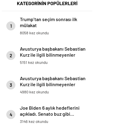
KATEGORİNİN POPÜLERLERİ
Trump’tan seçim sonrası ilk
mülakat
1
8058 kez okundu
Avusturya başbakanı Sebastian
Kurz ile ilgili bilinmeyenler
2
5151 kez okundu
Avusturya başbakanı Sebastian
Kurz ile ilgili bilinmeyenler
3
4980 kez okundu
Joe Biden 6 aylık hedeflerini
açıkladı. Senato buz gibi…
4
3146 kez okundu