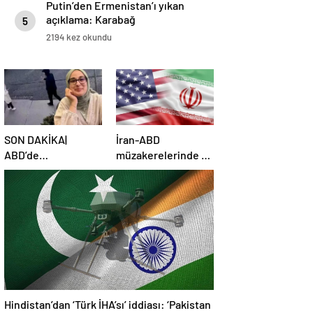
Putin’den Ermenistan’ı yıkan
açıklama: Karabağ
5
Azerbaycan’ın ayrılmaz bir
2194 kez okundu
parçasıdır!
SON DAKİKA|
İran-ABD
ABD’de
müzakerelerinde 4.
mahkemeden
tur için tarih belli
Rümeysa Öztürk
oldu
kararı: Serbest
bırakıldı!
Hindistan’dan ‘Türk İHA’sı’ iddiası: ‘Pakistan