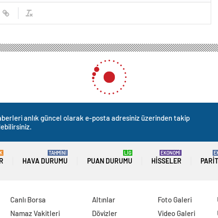
berleri anlık güncel olarak e-posta adresiniz üzerinden takip
ebilirsiniz.
K
TAHMİNİ
LİG
EKONOMİ
E
R
HAVA DURUMU
PUAN DURUMU
HISSELER
PARI
Canlı Borsa
Altınlar
Foto Galeri
Namaz Vakitleri
Dövizler
Video Galeri