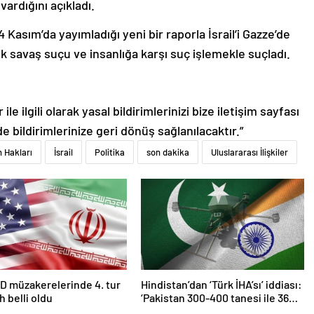
ardığını açıkladı.
Kasım’da yayımladığı yeni bir raporla İsrail’i Gazze’de
rek savaş suçu ve insanlığa karşı suç işlemekle suçladı.
le ilgili olarak yasal bildirimlerinizi bize iletişim sayfası
de bildirimlerinize geri dönüş sağlanılacaktır.”
n Hakları
İsrail
Politika
son dakika
Uluslararası İlişkiler
D müzakerelerinde 4. tur
Hindistan’dan ‘Türk İHA’sı’ iddiası:
ih belli oldu
‘Pakistan 300-400 tanesi ile 36
noktaya sızdı’