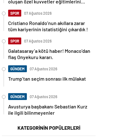
oluşan özel kuvvetler eğitimlerini
başlattı.
SPOR
07 Ağustos 2026
Cristiano Ronaldo’nun akıllara zarar
tüm kariyerinin istatistiğini çıkardık !
SPOR
07 Ağustos 2026
Galatasaray’a kötü haber! Monaco’dan
flaş Onyekuru kararı.
GÜNDEM
07 Ağustos 2026
Trump’tan seçim sonrası ilk mülakat
GÜNDEM
07 Ağustos 2026
Avusturya başbakanı Sebastian Kurz
ile ilgili bilinmeyenler
KATEGORİNİN POPÜLERLERİ