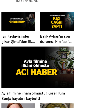
1558 kez okundu
Işın tedavisinden
Balık Ayhan’ın son
çıkan Şimal’den ilk
durumu! Kızı ‘acil’
açıklama! ‘Ben çok
diyerek paylaştı
yoruldum’
Ayla filmine ilham olmuştu! Koreli Kim
Eunja hayatını kaybetti