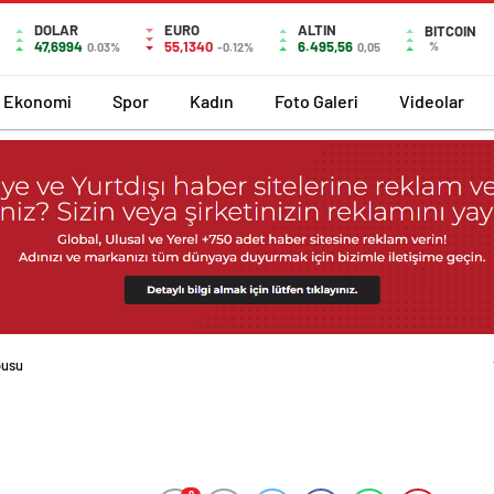
DOLAR
EURO
ALTIN
BITCOIN
47,6994
55,1340
6.495,56
%
0.03%
-0.12%
0,05
Ekonomi
Spor
Kadın
Foto Galeri
Videolar
busu