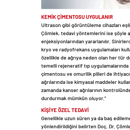
KEMİK ÇİMENTOSU UYGULANIR
Ultrason gibi görüntüleme cihazları eşl
Çömlek, tedavi yöntemlerini ise şöyle an
enjeksiyonlarından yararlanılır. Sinirl
kryo ve radyofrekans uygulamaları kulla
özellikle de ağrıya neden olan her tür
temelli rejeneratif tıp uygulamalarında 
çimentosu ve omurilik pilleri de ihtiyac
ağrılarında ise kimyasal maddeler kullan
zamanda kanser ağrılarının kontrolünde be
durdurmak mümkün oluyor.”
KİŞİYE ÖZEL TEDAVİ
Genellikle uzun süren ya da baş edileme
yönlendirildiğini belirten Doç. Dr. Çömlek