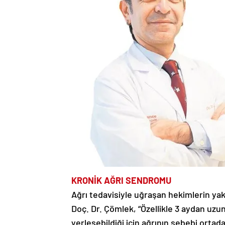
KRONİK AĞRI SENDROMU
Ağrı tedavisiyle uğraşan hekimlerin ya
Doç. Dr. Çömlek, “Özellikle 3 aydan uzu
yerleşebildiği için ağrının sebebi orta