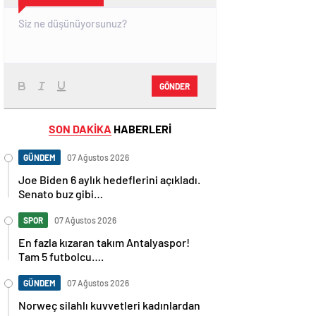
GÖNDER
SON DAKİKA
HABERLERİ
GÜNDEM
07 Ağustos 2026
Joe Biden 6 aylık hedeflerini açıkladı.
Senato buz gibi…
SPOR
07 Ağustos 2026
En fazla kızaran takım Antalyaspor!
Tam 5 futbolcu….
GÜNDEM
07 Ağustos 2026
Norweç silahlı kuvvetleri kadınlardan