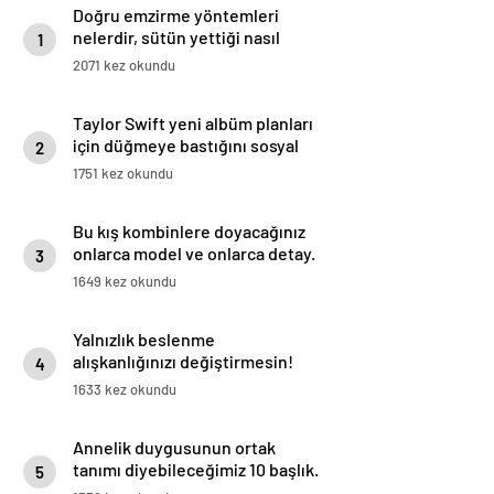
Doğru emzirme yöntemleri
nelerdir, sütün yettiği nasıl
1
anlaşılır?
2071 kez okundu
Taylor Swift yeni albüm planları
için düğmeye bastığını sosyal
2
medyadan duyurdu!
1751 kez okundu
Bu kış kombinlere doyacağınız
onlarca model ve onlarca detay.
3
1649 kez okundu
Yalnızlık beslenme
alışkanlığınızı değiştirmesin!
4
Duygusal yeme ile başa çıkılmalı
1633 kez okundu
Annelik duygusunun ortak
tanımı diyebileceğimiz 10 başlık.
5