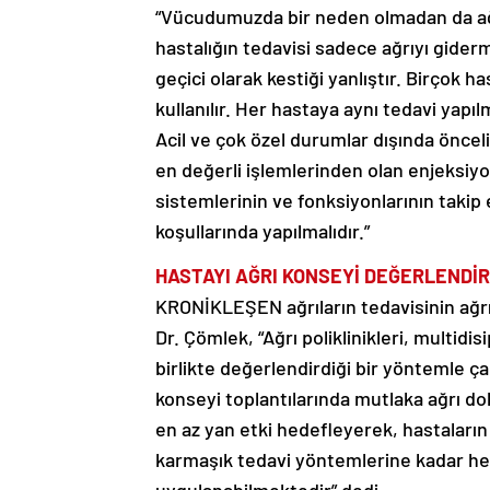
“Vücudumuzda bir neden olmadan da ağrı h
hastalığın tedavisi sadece ağrıyı giderm
geçici olarak kestiği yanlıştır. Birçok h
kullanılır. Her hastaya aynı tedavi yapıl
Acil ve çok özel durumlar dışında öncelik
en değerli işlemlerinden olan enjeksiyo
sistemlerinin ve fonksiyonlarının takip 
koşullarında yapılmalıdır.”
HASTAYI AĞRI KONSEYİ DEĞERLENDİR
KRONİKLEŞEN ağrıların tedavisinin ağrı 
Dr. Çömlek, “Ağrı poliklinikleri, multidis
birlikte değerlendirdiği bir yöntemle çal
konseyi toplantılarında mutlaka ağrı do
en az yan etki hedefleyerek, hastaların 
karmaşık tedavi yöntemlerine kadar her 