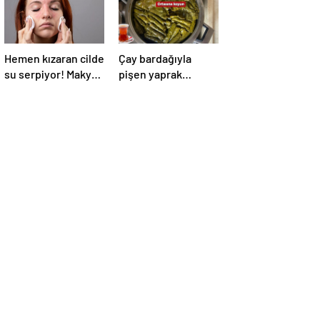
Hemen kızaran cilde
Çay bardağıyla
su serpiyor! Makyaj
pişen yaprak
dert olmayacak, 2
sarmanın tadı olay!
ürün yetiyor
Tencerenin
ortasına koyun