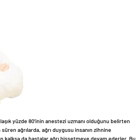
klaşık yüzde 80’inin anestezi uzmanı olduğunu belirten
n süren ağrılarda, ağrı duygusu insanın zihnine
dan kalksa da hastalar ağrı hissetmeye devam ederler. Bu