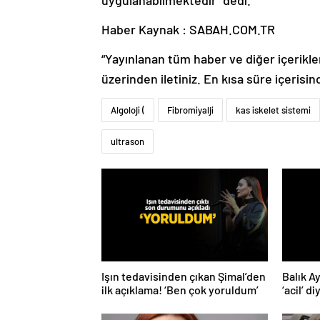
uygulanabilmektedir” dedi.
Haber Kaynak : SABAH.COM.TR
“Yayınlanan tüm haber ve diğer içerikler i
üzerinden iletiniz. En kısa süre içerisin
Algoloji (
Fibromiyalji
kas iskelet sistemi
ultrason
Işın tedavisinden çıkan Şimal’den
Balık A
ilk açıklama! ‘Ben çok yoruldum’
‘acil’ d