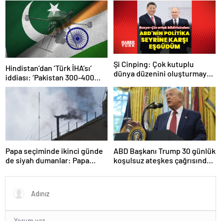
Öztürk kararı: Serbest
bırakıldı!
Şi Cinping: Çok kutuplu
Hindistan’dan ‘Türk İHA’sı’
dünya düzenini oluşturmaya
iddiası: ‘Pakistan 300-400
hazırız
tanesi ile 36 noktaya sızdı’
Papa seçiminde ikinci günde
ABD Başkanı Trump 30 günlük
de siyah dumanlar: Papa
koşulsuz ateşkes çağrısında
üçüncü turda da seçilemedi
bulundu