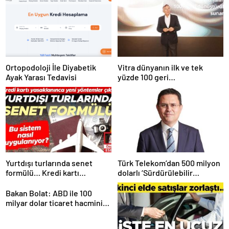
Ortopodoloji İle Diyabetik
Vitra dünyanın ilk ve tek
Ayak Yarası Tedavisi
yüzde 100 geri
dönüştürülmüş seramik
lavabosunu üretti: En çevreci
lavabo Türkiye’den
Yurtdışı turlarında senet
Türk Telekom’dan 500 milyon
formülü… Kredi kartı
dolarlı ‘Sürdürülebilir
yasaklanınca yeni yöntemler
Eurobond’ ihracı
çıktı
Bakan Bolat: ABD ile 100
milyar dolar ticaret hacmini
gerçekleştirebiliriz