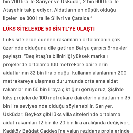
bin 700 lira ile Sarıyer ve Üsküdar, 2 bin 600 lira ile
Ataşehir takip ediyor. Aidatların en düşük olduğu
ilçeler ise 800 lira ile Silivri ve Çatalca.”
LÜKS SİTELERDE 50 BİN TL’YE ULAŞTI
Lüks sitelerde ödenen rakamların ortalamanın çok
üzerinde olduğunu dile getiren Bal şu çarpıcı örnekleri
paylaştı: “Beşiktaş’ta bilinirliği yüksek markalı
projelerde ortalama 100 metrekare dairelerin
aidatlarının 32 bin lira olduğu, kullanım alanlarının 200
metrekareye ulaşması durumunda ortalama aidat
rakamlarının 50 bin liraya çıktığını görüyoruz. Şişli’de
lüks projelerde 100 metrekare dairelerin aidatlarının 35
bin lira seviyesinde olduğu söylenebilir. Sarıyer,
Üsküdar, Beykoz gibi lüks villa sitelerinde ortalama
aidat rakamları 12 bin ile 20 bin lira aralığında değişiyor.
Kadıköy Bağdat Caddesi’ne yakın rezidans projelerinde