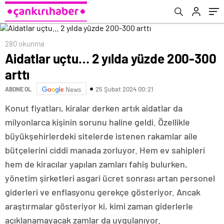
atmaya devam edeceğiz
280 okunma
Aidatlar uçtu… 2 yılda yüzde 200-300
arttı
25 Şubat 2024 00:21
ABONE OL
News
Konut fiyatları, kiralar derken artık aidatlar da
milyonlarca kişinin sorunu haline geldi. Özellikle
büyükşehirlerdeki sitelerde istenen rakamlar aile
bütçelerini ciddi manada zorluyor. Hem ev sahipleri
hem de kiracılar yapılan zamları fahiş bulurken,
yönetim şirketleri asgari ücret sonrası artan personel
giderleri ve enflasyonu gerekçe gösteriyor. Ancak
araştırmalar gösteriyor ki, kimi zaman giderlerle
açıklanamayacak zamlar da uygulanıyor.