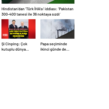
Hindistan’dan ‘Türk İHA’sı’ iddiası: ‘Pakistan
300-400 tanesi ile 36 noktaya sızdı’
Şi Cinping: Çok
Papa seçiminde
kutuplu dünya
ikinci günde de
düzenini
siyah dumanlar:
oluşturmaya hazırız
Papa üçüncü turda
da seçilemedi