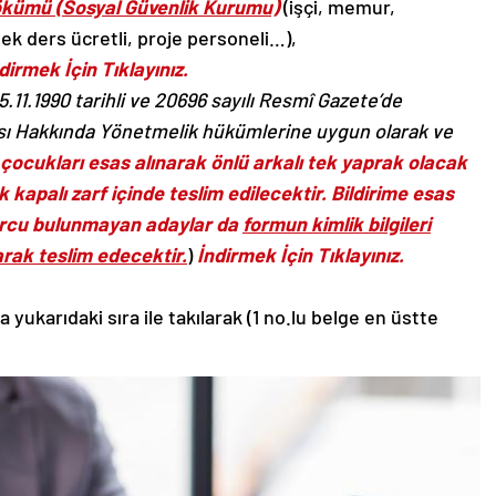
Dökümü (Sosyal Güvenlik Kurumu)
(işçi, memur,
ek ders ücretli, proje personeli…),
dirmek İçin
Tıklayınız.
.11.1990 tarihli ve 20696 sayılı Resmî Gazete’de
sı Hakkında Yönetmelik hükümlerine uygun olarak ve
i çocukları esas alınarak
önlü arkalı tek yaprak olacak
k kapalı zarf içinde teslim edilecektir. Bildirime esas
orcu bulunmayan adaylar da
formun kimlik bilgileri
arak teslim edecektir.
)
İndirmek İçin
Tıklayınız.
ukarıdaki sıra ile takılarak (1 no.lu belge en üstte