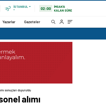
İMSAK'A
İSTANBUL
02:00
KALAN SÜRE
°
Yazarlar
Gazeteler
lımı sonuçları duyuruldu
sonel alımı