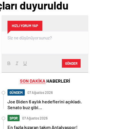
çları duyuruldu
HIZLI YORUM YAP
GÖNDER
SON DAKİKA
HABERLERİ
GÜNDEM
07 Ağustos 2026
Joe Biden 6 aylık hedeflerini açıkladı.
Senato buz gibi…
SPOR
07 Ağustos 2026
En fazla kızaran takım Antalyaspor!