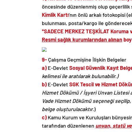
öncesinde düzenlenmiş olup geçerlilik
Kimlik Kartı
’nın önlü arkalı fotokopisi 
bulunması, posta/kargo ile gönderecekle
*SADECE MERKEZ TEŞKİLAT Koruma ve Gü
Resmi sağlık kurumlarından alınan
boy 
9-
Çalışma Geçmişine İlişkin Belgeler
a)
E-Devlet
Sosyal Güvenlik Kayıt Belg
kelimesi ile aratılarak bulunabilir.)
b)
E-Devlet
SGK Tescil ve Hizmet Döküm
Hizmet Dökümü / İşyeri Unvan Listesi a
Vade Hizmet Dökümü seçeneği seçilip, 
belge oluşturulacaktır.
)
c)
Kamu Kurum ve Kuruluşları bünyesind
tarafından düzenlenen
unvan, statü ve 