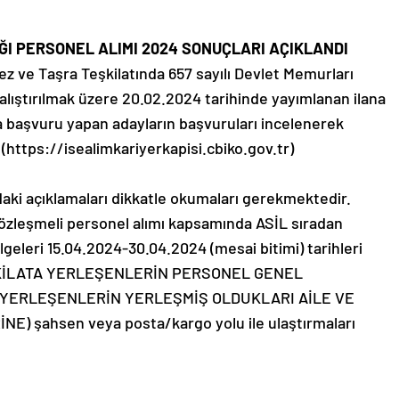
ĞI PERSONEL ALIMI 2024 SONUÇLARI AÇIKLANDI
ez ve Taşra Teşkilatında 657 sayılı Devlet Memurları
ştırılmak üzere 20.02.2024 tarihinde yayımlanan ilana
da başvuru yapan adayların başvuruları incelenerek
 (https://isealimkariyerkapisi.cbiko.gov.tr)
ki açıklamaları dikkatle okumaları gerekmektedir.
sözleşmeli personel alımı kapsamında ASİL sıradan
lgeleri 15.04.2024-30.04.2024 (mesai bitimi) tarihleri
TEŞKİLATA YERLEŞENLERİN PERSONEL GENEL
YERLEŞENLERİN YERLEŞMİŞ OLDUKLARI AİLE VE
 şahsen veya posta/kargo yolu ile ulaştırmaları