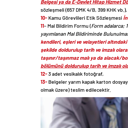
Belgesi ya da E-Devlet Hitap Hizmet 
sözleşmeli (657 DMK 4/B, 399 KHK vb.), 
10-
Kamu Görevlileri Etik Sözleşmesi
İn
11
– Mal Bildirim Formu (
Form adalarca; 15
yayımlanan Mal Bildiriminde Bulunulma
kendileri, eşleri ve velayetleri altındak
şekilde doldurulup tarih ve imzalı olara
taşınır/taşınmaz malı ya da alacak/b
bölümünü doldurulup tarih ve imzalı ol
12-
3 adet vesikalık fotoğraf,
13-
Belgeler yarım kapak karton dosyaya y
olmak üzere) teslim edilecektir.