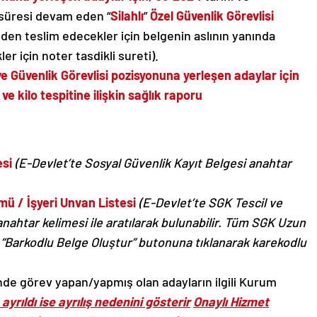
 süresi devam eden “
Silahlı
”
Özel Güvenlik Görevlisi
(elden teslim edecekler için belgenin aslının yanında
r için noter tasdikli sureti).
venlik Görevlisi pozisyonuna yerleşen adaylar için
ve kilo tespitine ilişkin sağlık raporu
esi
(E-Devlet’te Sosyal Güvenlik Kayıt Belgesi anahtar
ü / İşyeri Unvan Listesi
(E-Devlet’te SGK Tescil ve
nahtar kelimesi ile aratılarak bulunabilir. Tüm SGK Uzun
“
Barkodlu Belge Oluştur
”
butonuna tıklanarak karekodlu
e görev yapan/yapmış olan adayların ilgili Kurum
ayrıldı ise ayrılış nedenini gösterir
Onaylı Hizmet