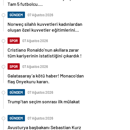
Tam 5 futbolcu….
GÜNDEM
07 Ağustos 2026
Norweç silahlı kuvvetleri kadınlardan
oluşan özel kuvvetler eğitimlerini
başlattı.
SPOR
07 Ağustos 2026
Cristiano Ronaldo’nun akıllara zarar
tüm kariyerinin istatistiğini çıkardık !
SPOR
07 Ağustos 2026
Galatasaray’a kötü haber! Monaco’dan
flaş Onyekuru kararı.
GÜNDEM
07 Ağustos 2026
Trump’tan seçim sonrası ilk mülakat
GÜNDEM
07 Ağustos 2026
Avusturya başbakanı Sebastian Kurz