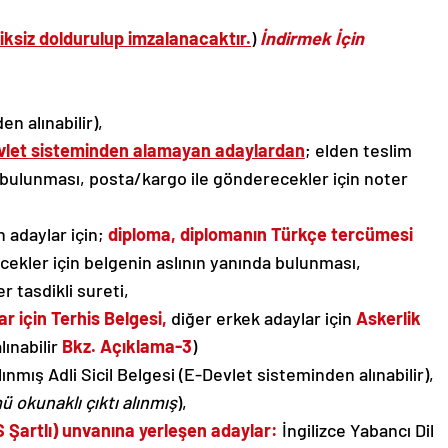
iksiz doldurulup imzalanacaktır.
)
İndirmek İçin
n alınabilir),
vlet sisteminden alamayan adaylardan
; elden teslim
 bulunması, posta/kargo ile gönderecekler için noter
 adaylar için;
diploma, diplomanın Türkçe tercümesi
cekler için belgenin aslının yanında bulunması,
 tasdikli sureti,
r için Terhis Belgesi,
diğer erkek adaylar için
Askerlik
ınabilir
Bkz. Açıklama-3
)
mış Adli Sicil Belgesi (E-Devlet sisteminden alınabilir),
 okunaklı çıktı alınmış
),
 Şartlı)
unvanına yerleşen adaylar:
İngilizce Yabancı Dil