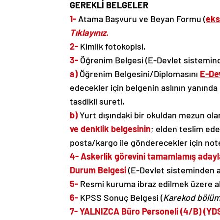
GEREKLİ BELGELER
1-
Atama Başvuru ve Beyan Formu (
eks
Tıklayınız.
2-
Kimlik fotokopisi,
3-
Öğrenim Belgesi (E-Devlet sisteminde
a)
Öğrenim Belgesini/Diplomasını
E-De
edecekler için belgenin aslının yanında
tasdikli sureti,
b)
Yurt dışındaki bir okuldan mezun olan
ve denklik belgesinin
; elden teslim ede
posta/kargo ile gönderecekler için noter
4-
Askerlik görevini tamamlamış adayla
Durum Belgesi
(E-Devlet sisteminden al
5-
Resmi kuruma ibraz edilmek üzere alın
6-
KPSS Sonuç Belgesi (
Karekod bölümü
7- YALNIZCA Büro Personeli (4/B) (YDS