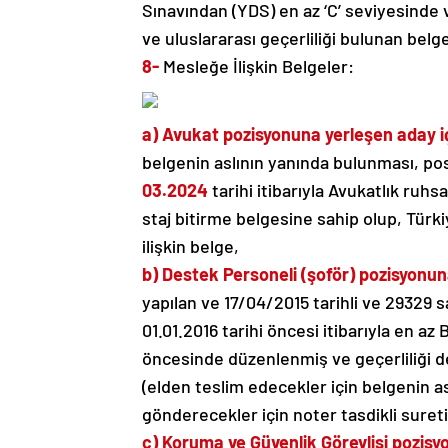
Sınavından (YDS) en az ‘C’ seviyesinde v
ve uluslararası geçerliliği bulunan belg
8-
Mesleğe İlişkin Belgeler:
a)
Avukat pozisyonuna yerleşen aday i
belgenin aslının yanında bulunması, pos
03.2024
tarihi itibarıyla Avukatlık ruhs
staj bitirme belgesine sahip olup, Türki
ilişkin belge,
b)
Destek Personeli (şoför) pozisyonun
yapılan ve 17/04/2015 tarihli ve 29329 
01.01.2016 tarihi öncesi itibarıyla en az B
öncesinde düzenlenmiş ve geçerliliği d
(elden teslim edecekler için belgenin a
gönderecekler için noter tasdikli sureti
c)
Koruma ve Güvenlik Görevlisi pozisy