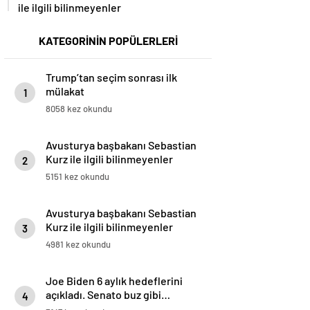
ile ilgili bilinmeyenler
KATEGORİNİN POPÜLERLERİ
Trump’tan seçim sonrası ilk
mülakat
1
8058 kez okundu
Avusturya başbakanı Sebastian
Kurz ile ilgili bilinmeyenler
2
5151 kez okundu
Avusturya başbakanı Sebastian
Kurz ile ilgili bilinmeyenler
3
4981 kez okundu
Joe Biden 6 aylık hedeflerini
açıkladı. Senato buz gibi…
4