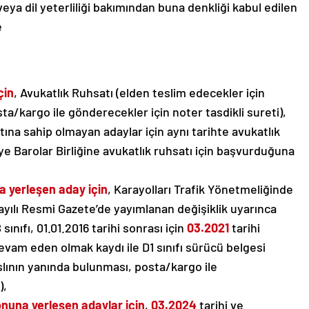
eya dil yeterliliği bakımından buna denkliği kabul edilen
e
çin
, Avukatlık Ruhsatı (elden teslim edecekler için
ta/kargo ile gönderecekler için noter tasdikli sureti),
atına sahip olmayan adaylar için aynı tarihte avukatlık
ye Barolar Birliğine avukatlık ruhsatı için başvurduğuna
a yerleşen aday için
, Karayolları Trafik Yönetmeliğinde
sayılı Resmi Gazete’de yayımlanan değişiklik uyarınca
 sınıfı, 01.01.2016 tarihi sonrası için
03.2021
tarihi
evam eden olmak kaydı ile D1 sınıfı sürücü belgesi
slının yanında bulunması, posta/kargo ile
),
onuna yerleşen adaylar için
,
03.2024
tarihi ve