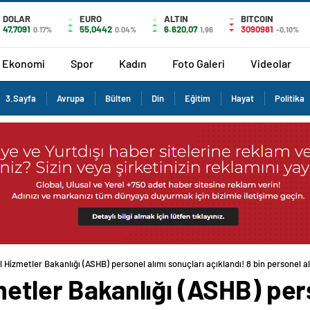
DOLAR
EURO
ALTIN
BITCOIN
47,7091
55,0442
6.620,07
3090981
0.17%
0.04%
1,96
-0,10%
Ekonomi
Spor
Kadın
Foto Galeri
Videolar
3.Sayfa
Avrupa
Bülten
Din
Eğitim
Hayat
Politika
l Hizmetler Bakanlığı (ASHB) personel alımı sonuçları açıklandı! 8 bin personel a
metler Bakanlığı (ASHB) per