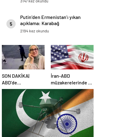
3147 kez okundu
Putin’den Ermenistan’ı yıkan
açıklama: Karabağ
5
Azerbaycan’ın ayrılmaz bir
2194 kez okundu
parçasıdır!
SON DAKİKA|
İran-ABD
ABD’de
müzakerelerinde 4.
mahkemeden
tur için tarih belli
Rümeysa Öztürk
oldu
kararı: Serbest
bırakıldı!