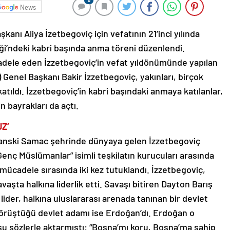
0
News
nı Aliya İzetbegoviç için vefatının 21’inci yılında
ği’ndeki kabri başında anma töreni düzenlendi.
adele eden İzzetbegoviç’in vefat yıldönümünde yapılan
Genel Başkanı Bakir İzzetbegoviç, yakınları, birçok
 katıldı. İzzetbegoviç’in kabri başındaki anmaya katılanlar,
 bayrakları da açtı.
Z’
sanski Samac şehrinde dünyaya gelen İzzetbegoviç
 “Genç Müslümanlar” isimli teşkilatın kurucuları arasında
 mücadele sırasında iki kez tutuklandı. İzzetbegoviç,
vaşta halkına liderlik etti. Savaşı bitiren Dayton Barış
ider, halkına uluslararası arenada tanınan bir devlet
 görüştüğü devlet adamı ise Erdoğan’dı. Erdoğan o
şu sözlerle aktarmıştı: “Bosna’mı koru, Bosna’ma sahip