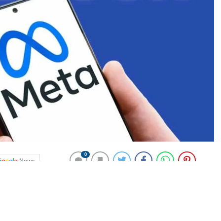
0
News
ook platformlarının sahibi Meta yine devrede. Hamas
nce İsrail’in Gazze’nin güneyinde düzenlediği saldırıda
çok siyasi isim taziye mesajı yayınladı. Ancak Yahudi