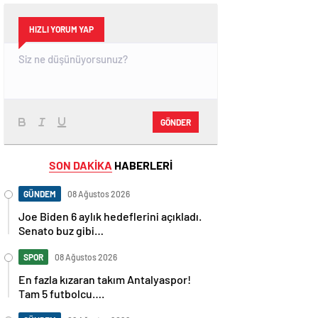
HIZLI YORUM YAP
GÖNDER
SON DAKİKA
HABERLERİ
GÜNDEM
08 Ağustos 2026
Joe Biden 6 aylık hedeflerini açıkladı.
Senato buz gibi…
SPOR
08 Ağustos 2026
En fazla kızaran takım Antalyaspor!
Tam 5 futbolcu….