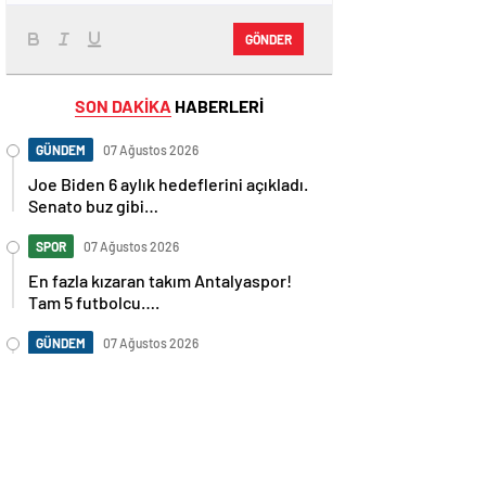
GÖNDER
SON DAKİKA
HABERLERİ
GÜNDEM
07 Ağustos 2026
Joe Biden 6 aylık hedeflerini açıkladı.
Senato buz gibi…
SPOR
07 Ağustos 2026
En fazla kızaran takım Antalyaspor!
Tam 5 futbolcu….
GÜNDEM
07 Ağustos 2026
Norweç silahlı kuvvetleri kadınlardan
oluşan özel kuvvetler eğitimlerini
başlattı.
SPOR
07 Ağustos 2026
Cristiano Ronaldo’nun akıllara zarar