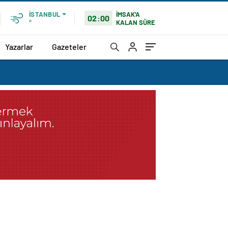
İMSAK'A
İSTANBUL
02:00
KALAN SÜRE
°
Yazarlar
Gazeteler