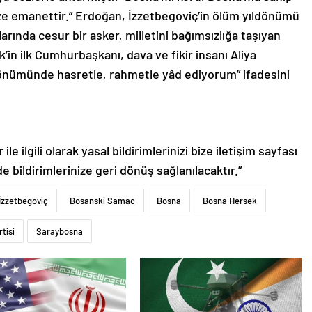
 size emanettir.” Erdoğan, İzzetbegoviç’in ölüm yıldönümü
rında cesur bir asker, milletini bağımsızlığa taşıyan
’in ilk Cumhurbaşkanı, dava ve fikir insanı Aliya
ıldönümünde hasretle, rahmetle yâd ediyorum” ifadesini
le ilgili olarak yasal bildirimlerinizi bize iletişim sayfası
de bildirimlerinize geri dönüş sağlanılacaktır.”
İzzetbegoviç
Bosanski Samac
Bosna
Bosna Hersek
tisi
Saraybosna