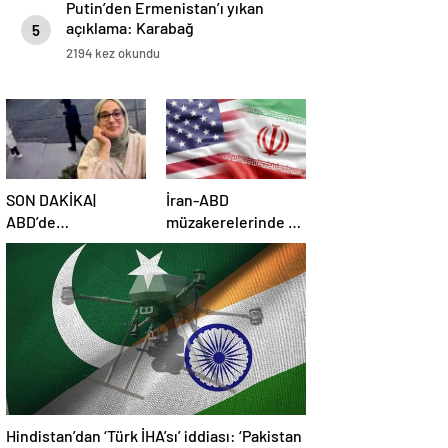
Putin’den Ermenistan’ı yıkan
açıklama: Karabağ
5
Azerbaycan’ın ayrılmaz bir
2194 kez okundu
parçasıdır!
SON DAKİKA|
İran-ABD
ABD’de
müzakerelerinde 4.
mahkemeden
tur için tarih belli
Rümeysa Öztürk
oldu
kararı: Serbest
bırakıldı!
Hindistan’dan ‘Türk İHA’sı’ iddiası: ‘Pakistan