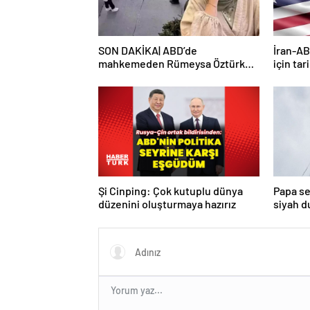
SON DAKİKA| ABD’de
İran-AB
mahkemeden Rümeysa Öztürk
için tar
kararı: Serbest bırakıldı!
Şi Cinping: Çok kutuplu dünya
Papa se
düzenini oluşturmaya hazırız
siyah 
turda d