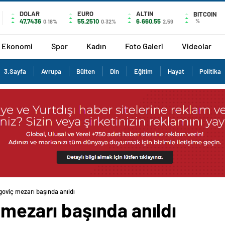
DOLAR
EURO
ALTIN
BITCOIN
47,7436
55,2510
6.660,55
%
0.18%
0.32%
2,59
Ekonomi
Spor
Kadın
Foto Galeri
Videolar
3.Sayfa
Avrupa
Bülten
Din
Eğitim
Hayat
Politika
goviç mezarı başında anıldı
 mezarı başında anıldı