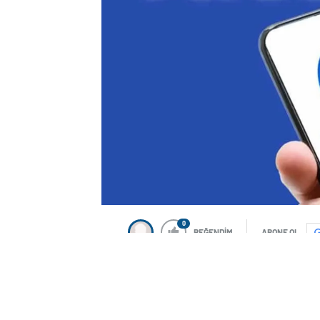
0
BEĞENDİM
ABONE OL
Siyonizmin aparatı Instagram ve Faceb
Siyasi Büro Şefi Yahya Sinvar, iki gün ö
şehit olmasının ardından ülkemizden bir