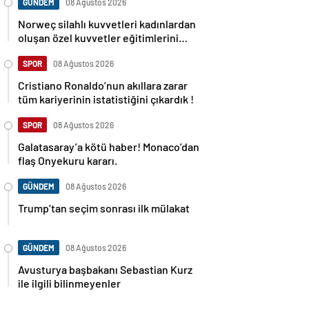
GÜNDEM
08 Ağustos 2026
Norweç silahlı kuvvetleri kadınlardan
oluşan özel kuvvetler eğitimlerini
başlattı.
SPOR
08 Ağustos 2026
Cristiano Ronaldo’nun akıllara zarar
tüm kariyerinin istatistiğini çıkardık !
SPOR
08 Ağustos 2026
Galatasaray’a kötü haber! Monaco’dan
flaş Onyekuru kararı.
GÜNDEM
08 Ağustos 2026
Trump’tan seçim sonrası ilk mülakat
GÜNDEM
08 Ağustos 2026
Avusturya başbakanı Sebastian Kurz
ile ilgili bilinmeyenler