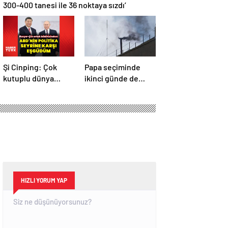
300-400 tanesi ile 36 noktaya sızdı’
Şi Cinping: Çok
Papa seçiminde
kutuplu dünya
ikinci günde de
düzenini
siyah dumanlar:
oluşturmaya hazırız
Papa üçüncü turda
da seçilemedi
HIZLI YORUM YAP