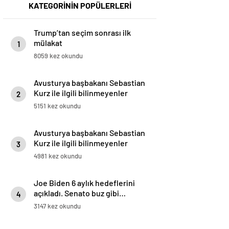
KATEGORİNİN POPÜLERLERİ
Trump’tan seçim sonrası ilk
mülakat
1
8059 kez okundu
Avusturya başbakanı Sebastian
Kurz ile ilgili bilinmeyenler
2
5151 kez okundu
Avusturya başbakanı Sebastian
Kurz ile ilgili bilinmeyenler
3
4981 kez okundu
Joe Biden 6 aylık hedeflerini
açıkladı. Senato buz gibi…
4
3147 kez okundu