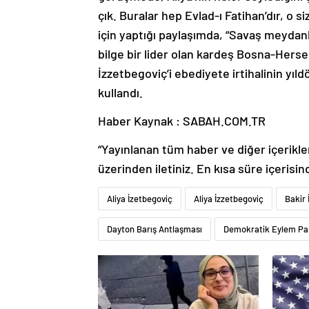
çık. Buralar hep Evlad-ı Fatihan’dır, o
için yaptığı paylaşımda, “Savaş meydanla
bilge bir lider olan kardeş Bosna-Hersek
İzzetbegoviç’i ebediyete irtihalinin y
kullandı.
Haber Kaynak : SABAH.COM.TR
“Yayınlanan tüm haber ve diğer içerikler i
üzerinden iletiniz. En kısa süre içerisin
Aliya İzetbegoviç
Aliya İzzetbegoviç
Bakir 
Dayton Barış Antlaşması
Demokratik Eylem Par