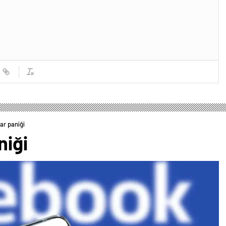
ar paniği
niği