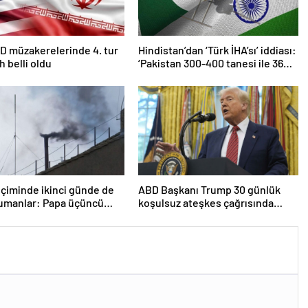
D müzakerelerinde 4. tur
Hindistan’dan ‘Türk İHA’sı’ iddiası:
ih belli oldu
‘Pakistan 300-400 tanesi ile 36
noktaya sızdı’
çiminde ikinci günde de
ABD Başkanı Trump 30 günlük
dumanlar: Papa üçüncü
koşulsuz ateşkes çağrısında
a seçilemedi
bulundu