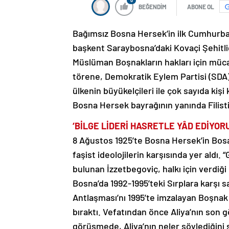
0
BEĞENDİM
ABONE OL
Bağımsız Bosna Hersek’in ilk Cumhurbaşka
başkent Saraybosna’daki Kovaçi Şehitli
Müslüman Boşnakların hakları için müc
törene, Demokratik Eylem Partisi (SDA) 
ülkenin büyükelçileri ile çok sayıda kişi
Bosna Hersek bayrağının yanında Filistin
‘BİLGE LİDERİ HASRETLE YÂD EDİYORU
8 Ağustos 1925’te Bosna Hersek’in Bo
faşist ideolojilerin karşısında yer aldı.
bulunan İzzetbegoviç, halkı için verdiği
Bosna’da 1992-1995’teki Sırplara karşı sa
Antlaşması’nı 1995’te imzalayan Boşnak l
bıraktı. Vefatından önce Aliya’nın son
görüşmede, Aliya’nın neler söylediğini 