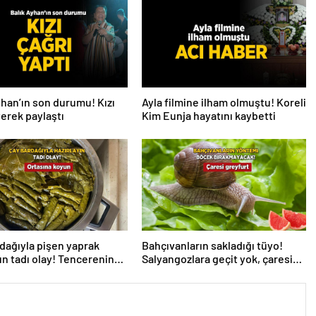
yhan’ın son durumu! Kızı
Ayla filmine ilham olmuştu! Koreli
iyerek paylaştı
Kim Eunja hayatını kaybetti
dağıyla pişen yaprak
Bahçıvanların sakladığı tüyo!
n tadı olay! Tencerenin
Salyangozlara geçit yok, çaresi
a koyun
turuncu kabukta