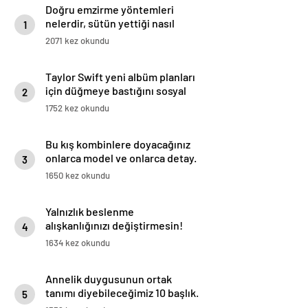
Doğru emzirme yöntemleri
nelerdir, sütün yettiği nasıl
1
anlaşılır?
2071 kez okundu
Taylor Swift yeni albüm planları
için düğmeye bastığını sosyal
2
medyadan duyurdu!
1752 kez okundu
Bu kış kombinlere doyacağınız
onlarca model ve onlarca detay.
3
1650 kez okundu
Yalnızlık beslenme
alışkanlığınızı değiştirmesin!
4
Duygusal yeme ile başa çıkılmalı
1634 kez okundu
Annelik duygusunun ortak
tanımı diyebileceğimiz 10 başlık.
5