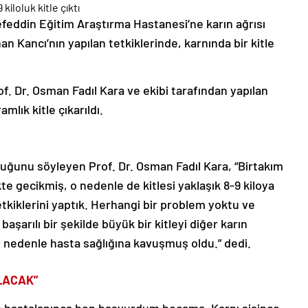
eddin Eğitim Araştırma Hastanesi’ne karın ağrısı
n Kancı’nın yapılan tetkiklerinde, karnında bir kitle
. Dr. Osman Fadıl Kara ve ekibi tarafından yapılan
mlık kitle çıkarıldı.
duğunu söyleyen Prof. Dr. Osman Fadıl Kara, “Birtakım
te gecikmiş, o nedenle de kitlesi yaklaşık 8-9 kiloya
tkiklerini yaptık. Herhangi bir problem yoktu ve
aşarılı bir şekilde büyük bir kitleyi diğer karın
O nedenle hasta sağlığına kavuşmuş oldu.” dedi.
LACAK”
m hastalanınca ben başvurdum hocama. Karnı şişince