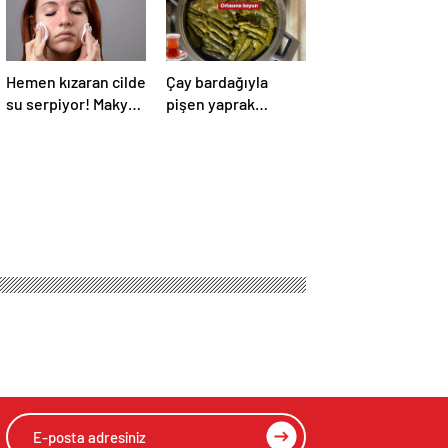
Hemen kızaran cilde
Çay bardağıyla
su serpiyor! Makyaj
pişen yaprak
dert olmayacak, 2
sarmanın tadı olay!
ürün yetiyor
Tencerenin
ortasına koyun