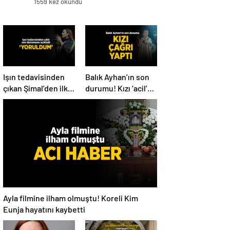
1559 kez okundu
Işın tedavisinden
Balık Ayhan’ın son
çıkan Şimal’den ilk
durumu! Kızı ‘acil’
açıklama! ‘Ben çok
diyerek paylaştı
yoruldum’
Ayla filmine ilham olmuştu! Koreli Kim
Eunja hayatını kaybetti