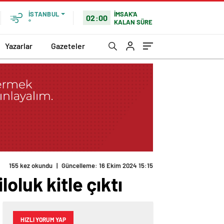
İMSAK'A
İSTANBUL
02:00
KALAN SÜRE
°
Yazarlar
Gazeteler
155 kez okundu
|
Güncelleme: 16 Ekim 2024 15:15
oluk kitle çıktı
HIZLI YORUM YAP