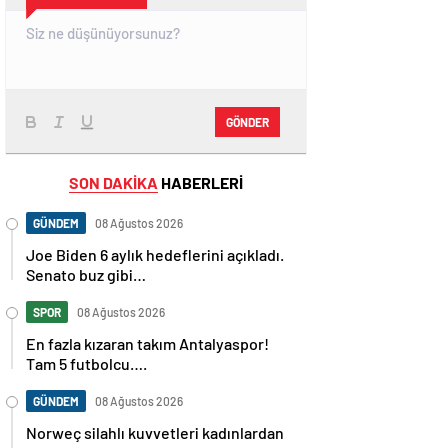
GÖNDER
SON DAKİKA
HABERLERİ
GÜNDEM
08 Ağustos 2026
Joe Biden 6 aylık hedeflerini açıkladı.
Senato buz gibi…
SPOR
08 Ağustos 2026
En fazla kızaran takım Antalyaspor!
Tam 5 futbolcu….
GÜNDEM
08 Ağustos 2026
Norweç silahlı kuvvetleri kadınlardan