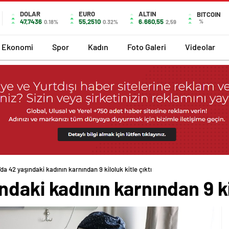
DOLAR
EURO
ALTIN
BITCOIN
47,7436
55,2510
6.660,55
%
0.18%
0.32%
2,59
Ekonomi
Spor
Kadın
Foto Galeri
Videolar
a 42 yaşındaki kadının karnından 9 kiloluk kitle çıktı
daki kadının karnından 9 kil