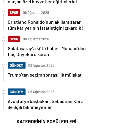
oluşan özel kuvvetler eğitimlerini
başlattı.
SPOR
08 Ağustos 2026
Cristiano Ronaldo’nun akıllara zarar
tüm kariyerinin istatistiğini çıkardık !
SPOR
08 Ağustos 2026
Galatasaray’a kötü haber! Monaco’dan
flaş Onyekuru kararı.
GÜNDEM
08 Ağustos 2026
Trump’tan seçim sonrası ilk mülakat
GÜNDEM
08 Ağustos 2026
Avusturya başbakanı Sebastian Kurz
ile ilgili bilinmeyenler
KATEGORİNİN POPÜLERLERİ