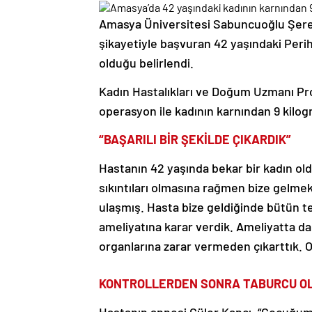
Amasya Üniversitesi Sabuncuoğlu Şeref
şikayetiyle başvuran 42 yaşındaki Periha
olduğu belirlendi.
Kadın Hastalıkları ve Doğum Uzmanı Prof
operasyon ile kadının karnından 9 kilogra
“BAŞARILI BİR ŞEKİLDE ÇIKARDIK”
Hastanın 42 yaşında bekar bir kadın ol
sıkıntıları olmasına rağmen bize gelmek
ulaşmış. Hasta bize geldiğinde bütün te
ameliyatına karar verdik. Ameliyatta da b
organlarına zarar vermeden çıkarttık. 
KONTROLLERDEN SONRA TABURCU O
Hastanın annesi Güler Kancı, “Çocuğu