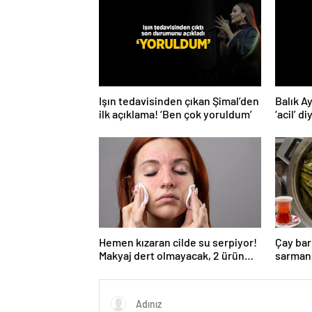
Işın tedavisinden çıkan Şimal’den
Balık A
ilk açıklama! ‘Ben çok yoruldum’
‘acil’ d
Hemen kızaran cilde su serpiyor!
Çay bar
Makyaj dert olmayacak, 2 ürün
sarmanı
yetiyor
ortasın