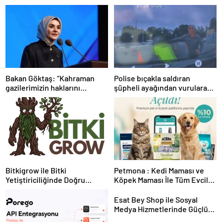
Bakan Göktaş: “Kahraman
Polise bıçakla saldıran
gazilerimizin haklarını
şüpheli ayağından vurularak
güçlendiren yeni bir dönemin
yakalandı
kapılarını aralıyoruz”
Bitkigrow ile Bitki
Petmona : Kedi Maması ve
Yetiştiriciliğinde Doğru
Köpek Maması İle Tüm Evcil
Ekipman ve Ürün Seçimi
Hayvan Ürünleri
Esat Bey Shop ile Sosyal
Medya Hizmetlerinde Güçlü
Panel Deneyimi