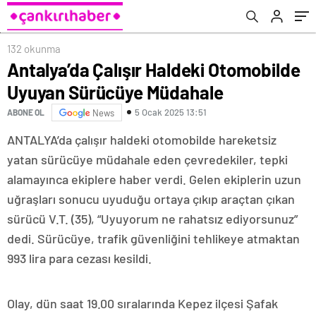
132 okunma
Antalya’da Çalışır Haldeki Otomobilde
Uyuyan Sürücüye Müdahale
5 Ocak 2025 13:51
ABONE OL
News
ANTALYA’da çalışır haldeki otomobilde hareketsiz
yatan sürücüye müdahale eden çevredekiler, tepki
alamayınca ekiplere haber verdi. Gelen ekiplerin uzun
uğraşları sonucu uyuduğu ortaya çıkıp araçtan çıkan
sürücü V.T. (35), “Uyuyorum ne rahatsız ediyorsunuz”
dedi. Sürücüye, trafik güvenliğini tehlikeye atmaktan
993 lira para cezası kesildi.
Olay, dün saat 19.00 sıralarında Kepez ilçesi Şafak