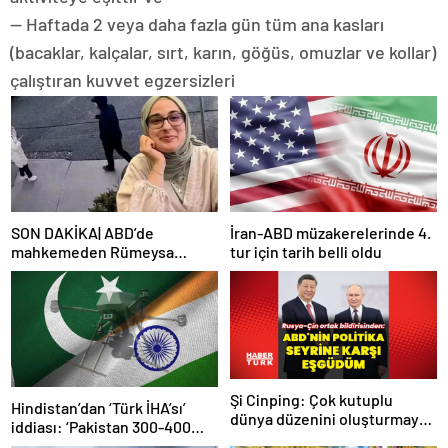
— Haftada 2 veya daha fazla gün tüm ana kasları
(bacaklar, kalçalar, sırt, karın, göğüs, omuzlar ve kollar)
çalıştıran kuvvet egzersizleri
SON DAKİKA| ABD’de
İran-ABD müzakerelerinde 4.
mahkemeden Rümeysa
tur için tarih belli oldu
Öztürk kararı: Serbest
bırakıldı!
Şi Cinping: Çok kutuplu
Hindistan’dan ‘Türk İHA’sı’
dünya düzenini oluşturmaya
iddiası: ‘Pakistan 300-400
hazırız
tanesi ile 36 noktaya sızdı’