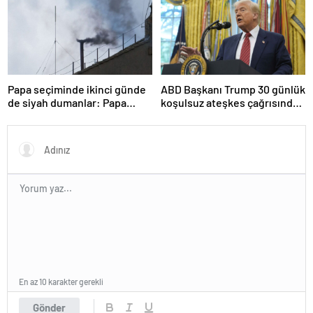
Papa seçiminde ikinci günde
ABD Başkanı Trump 30 günlük
de siyah dumanlar: Papa
koşulsuz ateşkes çağrısında
üçüncü turda da seçilemedi
bulundu
En az 10 karakter gerekli
Gönder