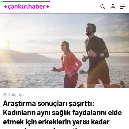
yarısı kadar egzersiz yapmaları yetiyor
durum..
250 okunma
Araştırma sonuçları şaşırttı:
Kadınların aynı sağlık faydalarını elde
etmek için erkeklerin yarısı kadar