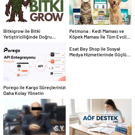
Bitkigrow ile Bitki
Petmona : Kedi Maması ve
Yetiştiriciliğinde Doğru
Köpek Maması İle Tüm Evcil
Ekipman ve Ürün Seçimi
Hayvan Ürünleri
Esat Bey Shop ile Sosyal
Medya Hizmetlerinde Güçlü
Panel Deneyimi
Porego ile Kargo Süreçlerinizi
Daha Kolay Yönetin