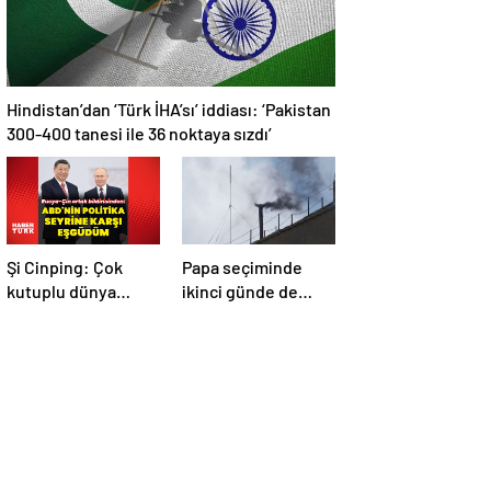
Hindistan’dan ‘Türk İHA’sı’ iddiası: ‘Pakistan
300-400 tanesi ile 36 noktaya sızdı’
Şi Cinping: Çok
Papa seçiminde
kutuplu dünya
ikinci günde de
düzenini
siyah dumanlar:
oluşturmaya hazırız
Papa üçüncü turda
da seçilemedi