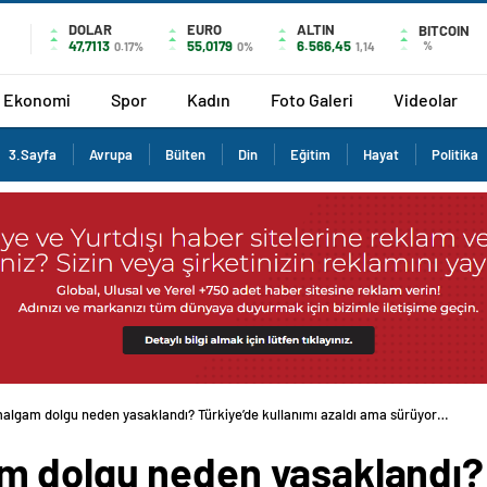
DOLAR
EURO
ALTIN
BITCOIN
47,7113
55,0179
6.566,45
%
0.17%
0%
1,14
Ekonomi
Spor
Kadın
Foto Galeri
Videolar
3.Sayfa
Avrupa
Bülten
Din
Eğitim
Hayat
Politika
algam dolgu neden yasaklandı? Türkiye’de kullanımı azaldı ama sürüyor…
 dolgu neden yasaklandı? 