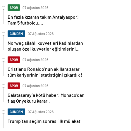
SPOR
07 Ağustos 2026
En fazla kızaran takım Antalyaspor!
Tam 5 futbolcu….
GÜNDEM
07 Ağustos 2026
Norweç silahlı kuvvetleri kadınlardan
oluşan özel kuvvetler eğitimlerini
başlattı.
SPOR
07 Ağustos 2026
Cristiano Ronaldo’nun akıllara zarar
tüm kariyerinin istatistiğini çıkardık !
SPOR
07 Ağustos 2026
Galatasaray’a kötü haber! Monaco’dan
flaş Onyekuru kararı.
GÜNDEM
07 Ağustos 2026
Trump’tan seçim sonrası ilk mülakat