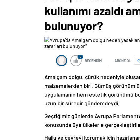
kullanımı azaldı a
bulunuyor?
0
BEĞENDİM
ABONE OL
Amalgam dolgu, çürük nedeniyle oluşan 
malzemelerden biri. Gümüş görünümlü 
uygulamanın hem estetik görünümü bo
uzun bir süredir gündemdeydi.
Geçtiğimiz günlerde Avrupa Parlamentosu
konusunda üye ülkelerle gerçekleştiril
Halkı ve çevreyi korumak için hazırlana