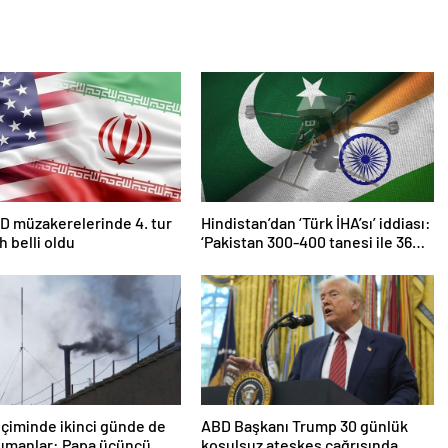
D müzakerelerinde 4. tur
Hindistan’dan ‘Türk İHA’sı’ iddiası:
ih belli oldu
‘Pakistan 300-400 tanesi ile 36
noktaya sızdı’
çiminde ikinci günde de
ABD Başkanı Trump 30 günlük
dumanlar: Papa üçüncü
koşulsuz ateşkes çağrısında