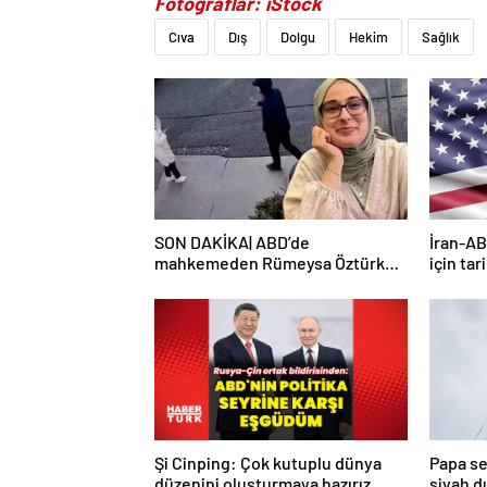
Fotoğraflar: iStock
Cıva
Dış
Dolgu
Hekim
Sağlık
SON DAKİKA| ABD’de
İran-AB
mahkemeden Rümeysa Öztürk
için tar
kararı: Serbest bırakıldı!
Şi Cinping: Çok kutuplu dünya
Papa se
düzenini oluşturmaya hazırız
siyah 