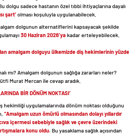
 dolgu sadece hastanın özel tıbbi ihtiyaçlarına dayalı
sı şart’
olması koşuluyla uygulanabilecek.
algam dolgunun alternatiflerini kapsayacak şekilde
ygulamayı
30 Haziran 2026’ya
kadar erteleyebilecek.
 olan amalgam dolguyu ülkemizde diş hekimlerinin yüzde
malı mı? Amalgam dolgunun sağlığa zararları neler?
ütfi Murat Mercan ile cevap aradık.
LARINDA BİR DÖNÜM NOKTASI’
iş hekimliği uygulamalarında dönüm noktası olduğunu
n,
“Amalgam uzun ömürlü olmasından dolayı yıllardır
cıva içermesi sebebiyle sağlık ve çevre üzerindeki
tartışmalara konu oldu.
Bu yasaklama sağlık açısından