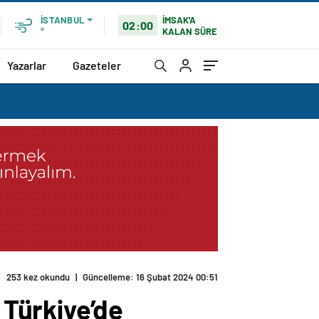
İMSAK'A
İSTANBUL
02:00
KALAN SÜRE
°
Yazarlar
Gazeteler
253 kez okundu
|
Güncelleme: 16 Şubat 2024 00:51
Türkiye’de