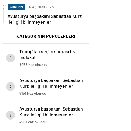
GÜNDEM
07 Ağustos 2026
Avusturya başbakanı Sebastian Kurz
ile ilgili bilinmeyenler
KATEGORİNİN POPÜLERLERİ
Trump’tan seçim sonrası ilk
mülakat
1
8058 kez okundu
Avusturya başbakanı Sebastian
Kurz ile ilgili bilinmeyenler
2
5151 kez okundu
Avusturya başbakanı Sebastian
Kurz ile ilgili bilinmeyenler
3
4981 kez okundu