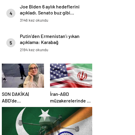
Joe Biden 6 aylık hedeflerini
açıkladı. Senato buz gibi…
4
3146 kez okundu
Putin’den Ermenistan’ı yıkan
açıklama: Karabağ
5
Azerbaycan’ın ayrılmaz bir
2194 kez okundu
parçasıdır!
SON DAKİKA|
İran-ABD
ABD’de
müzakerelerinde 4.
mahkemeden
tur için tarih belli
Rümeysa Öztürk
oldu
kararı: Serbest
bırakıldı!