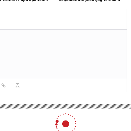
a seçilemedi
bulundu