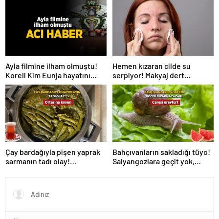
Hemen kızaran cilde su
Ayla filmine ilham olmuştu!
serpiyor! Makyaj dert
Koreli Kim Eunja hayatını
olmayacak, 2 ürün yetiyor
kaybetti
Çay bardağıyla pişen yaprak
Bahçıvanların sakladığı tüyo!
sarmanın tadı olay!
Salyangozlara geçit yok,
Tencerenin ortasına koyun
çaresi turuncu kabukta