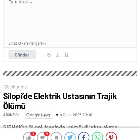
En az 10 karakter gerekli
Gönder
128 okunma
Silopi’de Elektrik Ustasının Trajik
Ölümü
4 Ocak 2025 20:16
ABONE OL
News
ŞIRNAK’ın Silopi ilçesinde, çıktığı direkte akıma
0
0
0
0
kapılarak düşen elektrik ustası Nimet Ökten (45),